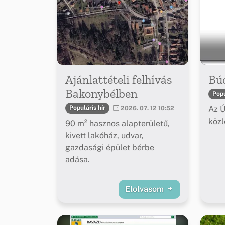
Ajánlattételi felhívás
Bú
Bakonybélben
Popu
Az Ú
Populáris hír
2026. 07. 12 10:52
köz
90 m² hasznos alapterületű,
kivett lakóház, udvar,
gazdasági épület bérbe
adása.
Elolvasom