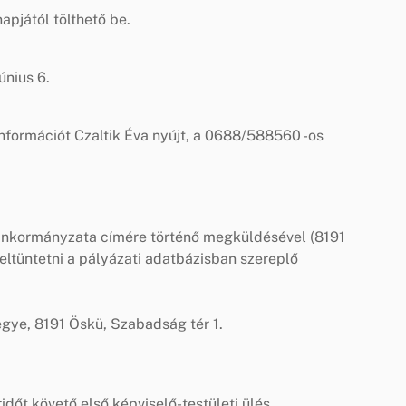
pjától tölthető be.
únius 6.
információt Czaltik Éva nyújt, a 0688/588560 -os
 Önkormányzata címére történő megküldésével (8191
feltüntetni a pályázati adatbázisban szereplő
ye, 8191 Öskü, Szabadság tér 1.
időt követő első képviselő-testületi ülés.