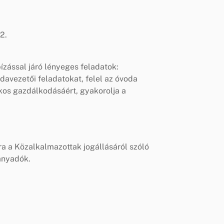
2.
ízással járó lényeges feladatok:
davezetői feladatokat, felel az óvoda
kos gazdálkodásáért, gyakorolja a
ra a Közalkalmazottak jogállásáról szóló
rányadók.