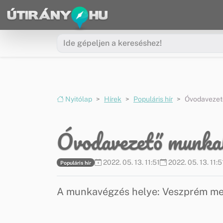
Ugrás a menüre
Ugrás a tartalomra
Nyitólap
Hírek
Populáris hír
Óvodavezet
Óvodavezető munka
2022. 05. 13. 11:51
2022. 05. 13. 11:5
Populáris hír
A munkavégzés helye: Veszprém meg