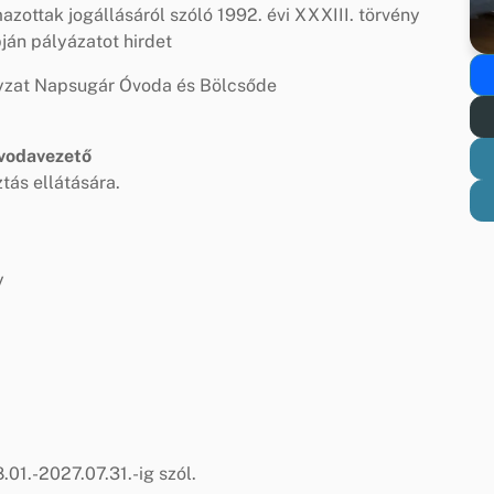
ttak jogállásáról szóló 1992. évi XXXIII. törvény
pján pályázatot hirdet
zat Napsugár Óvoda és Bölcsőde
vodavezető
tás ellátására.
y
01.-2027.07.31.-ig szól.