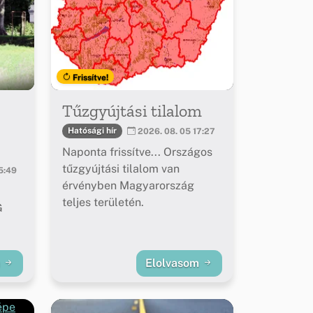
Frissítve!
Tűzgyújtási tilalom
Hatósági hír
2026. 08. 05 17:27
Naponta frissítve... Országos
tűzgyújtási tilalom van
5:49
érvényben Magyarország
teljes területén.
G
m
Elolvasom