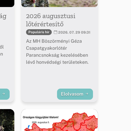
ág
2026 augusztusi
lőtérértesítő
Populáris hír
2026. 07. 29 09:31
Az MH Böszörményi Géza
ől
Csapatgyakorlótér
őn
Parancsnokság kezelésében
lévő honvédségi területeken.
m
Elolvasom