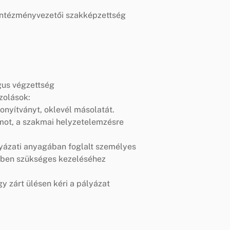
intézményvezetői szakképzettség
gus végzettség
zolások:
zonyítványt, oklevél másolatát.
mot, a szakmai helyzetelemzésre
lyázati anyagában foglalt személyes
ésben szükséges kezeléséhez
gy zárt ülésen kéri a pályázat