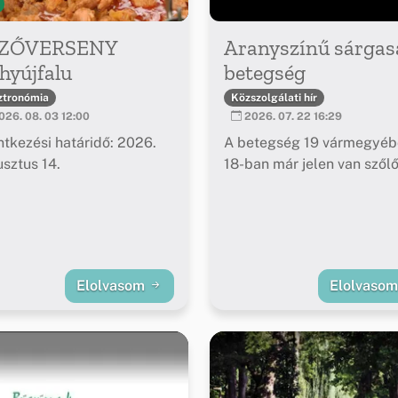
ZŐVERSENY
Aranyszínű sárgas
hyújfalu
betegség
ztronómia
Közszolgálati hír
26. 08. 03 12:00
2026. 07. 22 16:29
ntkezési határidő: 2026.
A betegség 19 vármegyéb
sztus 14.
18-ban már jelen van szől
Elolvasom
Elolvaso