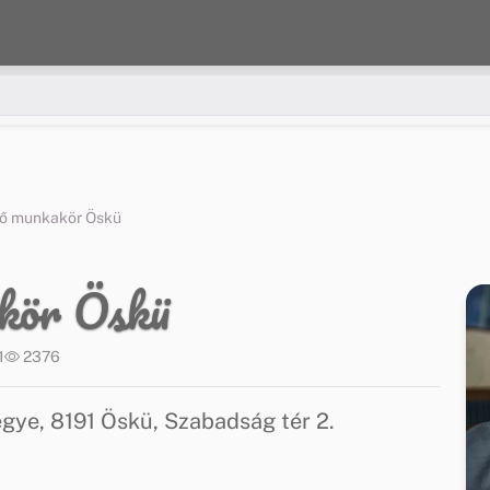
ő munkakör Öskü
kör Öskü
1
2376
ye, 8191 Öskü, Szabadság tér 2.