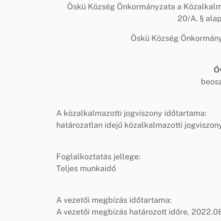
Öskü Község Önkormányzata a Közalkalmazo
20/A. § ala
Öskü Község Önkormány
Ó
beosz
A közalkalmazotti jogviszony időtartama:
határozatlan idejű közalkalmazotti jogviszon
Foglalkoztatás jellege:
Teljes munkaidő
A vezetői megbízás időtartama:
A vezetői megbízás határozott időre, 2022.08.