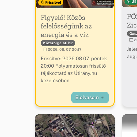
Új!
Frissítve!
FŐ
Figyelő! Közös
Zic
felelősségünk az
energia és a víz
Gas
20
Közszolgálati hír
Jele
2026. 08. 07 20:17
augu
Frissítve: 2026.08.07. péntek
20:00 Folyamatosan frissülő
tájékoztató az Útirány.hu
kezelésében
Elolvasom