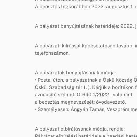
A beosztás legkorábban 2022. augusztus 1. na
A pályázat benyújtásának határideje: 2022. j
A pályázati kiírással kapcsolatosan további 
telefonszámon.
A pályázatok benyújtásának módja:
• Postai úton, a pályázatnak a Öskü Község
Öskü, Szabadság tér 1. ). Kérjük a borítékon 
azonosító számot: Ö-640-1/2022 , valamint
a beosztás megnevezését: óvodavezető.
• Személyesen: Ángyán Tamás, Veszprém meg
A pályázat elbírálásának módja, rendje:
Pályázat elbírálási határideje a beadási határ