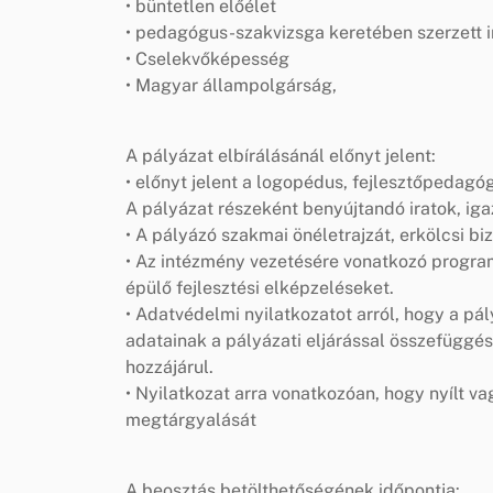
• büntetlen előélet
• pedagógus-szakvizsga keretében szerzett 
• Cselekvőképesség
• Magyar állampolgárság,
A pályázat elbírálásánál előnyt jelent:
• előnyt jelent a logopédus, fejlesztőpedagó
A pályázat részeként benyújtandó iratok, iga
• A pályázó szakmai önéletrajzát, erkölcsi bi
• Az intézmény vezetésére vonatkozó progra
épülő fejlesztési elképzeléseket.
• Adatvédelmi nyilatkozatot arról, hogy a pá
adatainak a pályázati eljárással összefügg
hozzájárul.
• Nyilatkozat arra vonatkozóan, hogy nyílt va
megtárgyalását
A beosztás betölthetőségének időpontja: