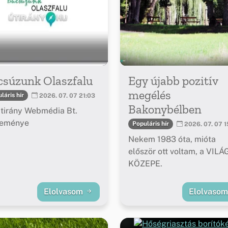
csúzunk Olaszfalu
Egy újabb pozitív
megélés
láris hír
2026. 07. 07 21:03
Bakonybélben
tirány Webmédia Bt.
leménye
Populáris hír
2026. 07. 07 1
Nekem 1983 óta, mióta
először ott voltam, a VILÁ
KÖZEPE.
Elolvasom
Elolvaso