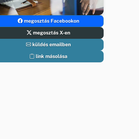
megosztás Facebookon
megosztás X-en
küldés emailben
link másolása