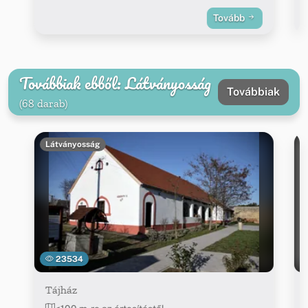
Tovább
Továbbiak ebből: Látványosság
Továbbiak
(68 darab)
Látványosság
23534
Tájház