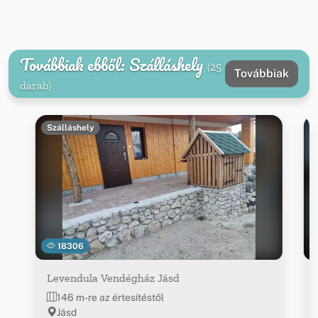
Továbbiak ebből: Szálláshely
(25
Továbbiak
darab)
Szálláshely
18306
Levendula Vendégház Jásd
146 m-re az értesítéstől
Jásd