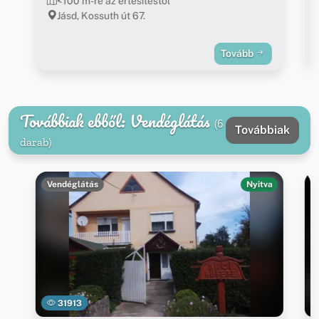
<100 m-re az értesítéstől
Jásd, Kossuth út 67.
Tovább
Továbbiak ebből: Vendéglátás
(6
Továbbiak
darab)
Vendéglátás
Nyitva
31913