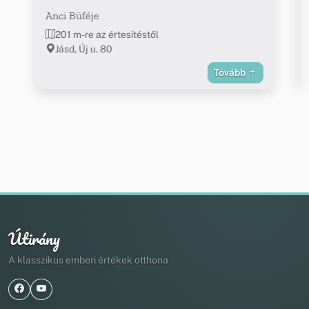
Anci Büféje
201 m-re az értesítéstől
Jásd, Új u. 80
Tovább
Útirány
A klasszikus emberi értékek otthona