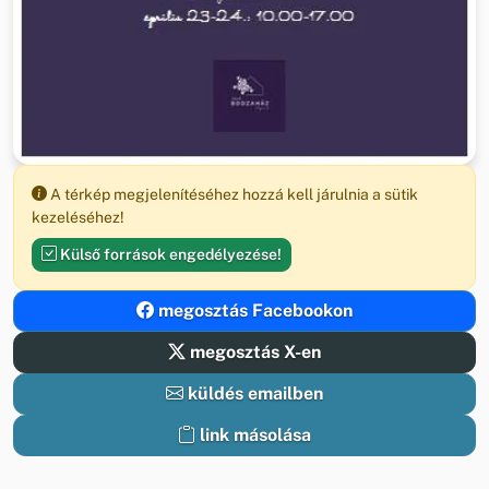
A térkép megjelenítéséhez hozzá kell járulnia a sütik
kezeléséhez!
Külső források engedélyezése!
megosztás Facebookon
megosztás X-en
küldés emailben
link másolása