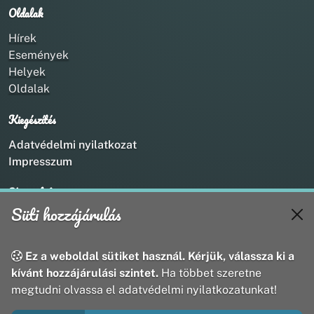
Oldalak
Hírek
Események
Helyek
Oldalak
Kiegészítés
Adatvédelmi nyilatkozat
Impresszum
Kapcsolat
Süti hozzájárulás
+36 20 211 1888
info@utirany.hu
webmaster@utirany.hu
Ez a weboldal sütiket használ. Kérjük, válassza ki a
8419 Csesznek, Vasút u.18.
kívánt hozzájárulási szintet.
Ha többet szeretne
megtudni olvassa el adatvédelmi nyilatkozatunkat!