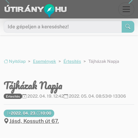
Ugrás a menüre
Ugrás a tartalomra
Nyitólap
Események
Értesítés
Tájházak Napja
Tájházak Napja
2022. 04. 19. 12:42
2022. 05. 04. 08:53
13306
Értesítés
2022. 04. 23.
10:00
Jásd, Kossuth út 67.