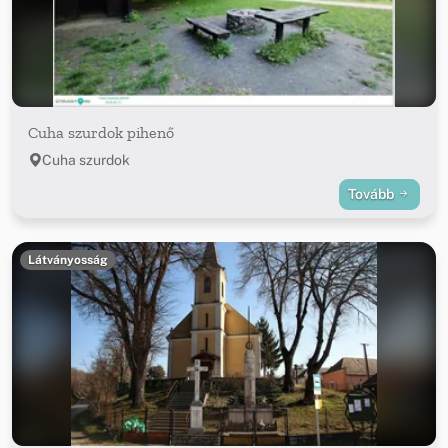
Cuha szurdok pihenő
Cuha szurdok
Tovább
Látványosság