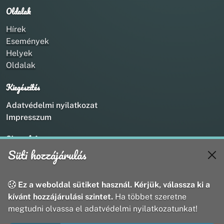
Oldalak
Hírek
Események
Helyek
Oldalak
Kiegészítés
Adatvédelmi nyilatkozat
Impresszum
Kapcsolat
Süti hozzájárulás
+36 20 211 1888
info@utirany.hu
webmaster@utirany.hu
Ez a weboldal sütiket használ. Kérjük, válassza ki a
8419 Csesznek, Vasút u.18.
kívánt hozzájárulási szintet.
Ha többet szeretne
megtudni olvassa el adatvédelmi nyilatkozatunkat!