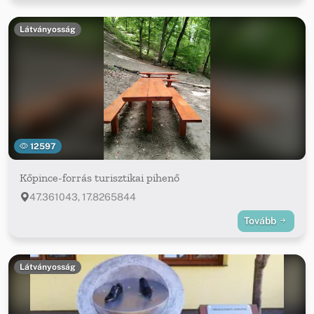
Látványosság
12597
Kőpince-forrás turisztikai pihenő
47.361043, 17.8265844
Tovább
Látványosság