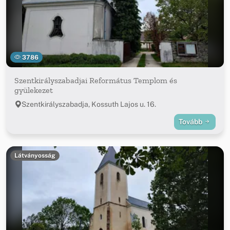
3786
Szentkirályszabadjai Református Templom és
gyülekezet
Szentkirályszabadja, Kossuth Lajos u. 16.
Tovább
Látványosság