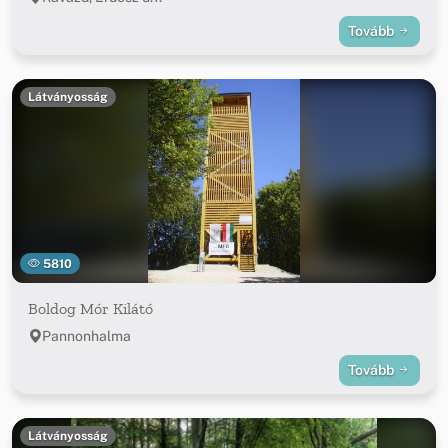
Tovább
Látványosság
5810
Boldog Mór Kilátó
Pannonhalma
Tovább
Látványosság