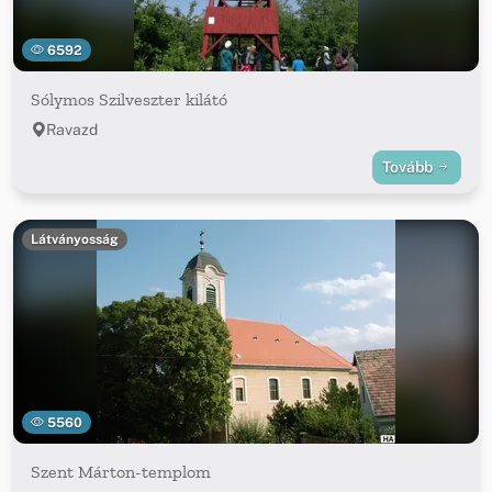
6592
Sólymos Szilveszter kilátó
Ravazd
Tovább
Látványosság
5560
Szent Márton-templom