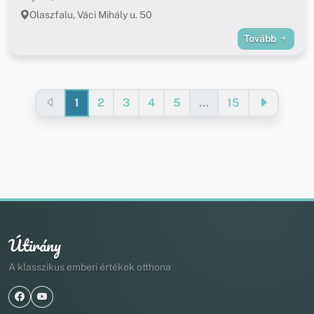
Olaszfalu, Váci Mihály u. 50
Tovább
1
2
3
4
5
...
15
Útirány
A klasszikus emberi értékek otthona