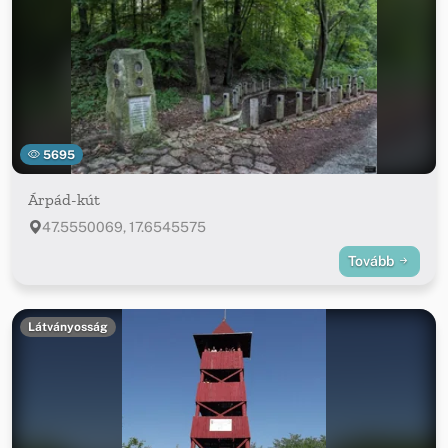
5695
Árpád-kút
47.5550069, 17.6545575
Tovább
Látványosság