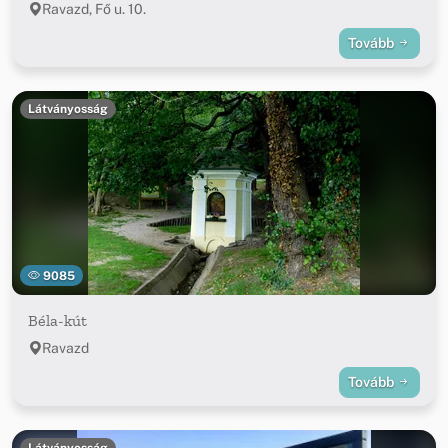
Ravazd, Fő u. 10.
Tovább
Látványosság
9085
Béla-kút
Ravazd
Tovább
Látványosság