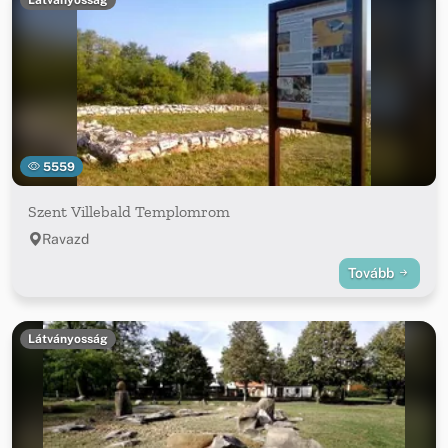
5559
Szent Villebald Templomrom
Ravazd
Tovább
Látványosság