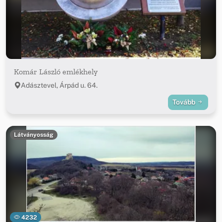
Komár László emlékhely
Adásztevel, Árpád u. 64.
Tovább
Látványosság
4232