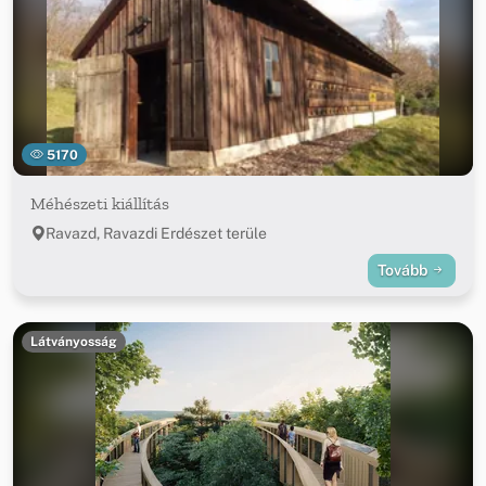
5170
Méhészeti kiállítás
Ravazd, Ravazdi Erdészet terüle
Tovább
Látványosság