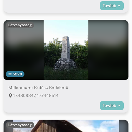
Tovább
Látványosság
5220
Millenniumi Erdész Emlékmű
47.4809347, 17.7448514
Tovább
Látványosság