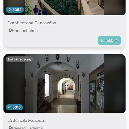
5352
Lombkorona Tanösvény
Pannonhalma
Tovább
Látványosság
5310
Erdészeti Múzeum
Ravazd, Erdész u.1.