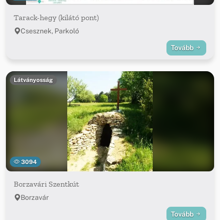
Tarack-hegy (kilátó pont)
Csesznek, Parkoló
Tovább
Látványosság
3094
Borzavári Szentkút
Borzavár
Tovább