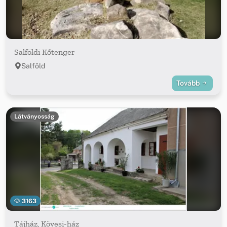
Salföldi Kőtenger
Salföld
Tovább
Látványosság
3163
Tájház, Kövesi-ház