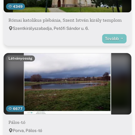
4349
Római katolikus plébánia, Szent István király templom
Szentkirályszabadja, Petőfi Sándor u. 6.
Tovább
Látványosság
6677
Pálos-tó
Porva, Pálos-tó