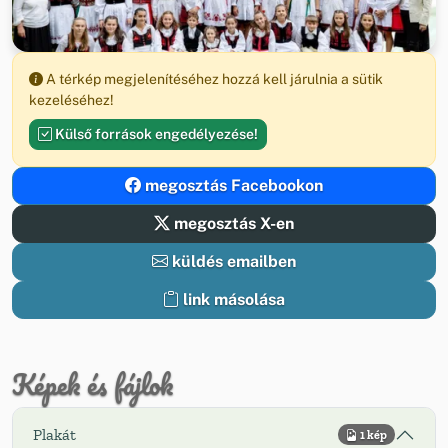
A térkép megjelenítéséhez hozzá kell járulnia a sütik
kezeléséhez!
Külső források engedélyezése!
megosztás Facebookon
megosztás X-en
küldés emailben
link másolása
Képek és fájlok
Plakát
1 kép