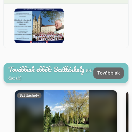
Továbbiak ebből: Szálláshely
(66
Továbbiak
darab)
Szálláshely