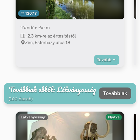
13077
Tündér Farm
~2.3 km-re az értesítéstől
Zirc, Esterházy utca 18
Tovább
Továbbiak ebből: Látványosság
Továbbiak
(100 darab)
Látványosság
Nyitva