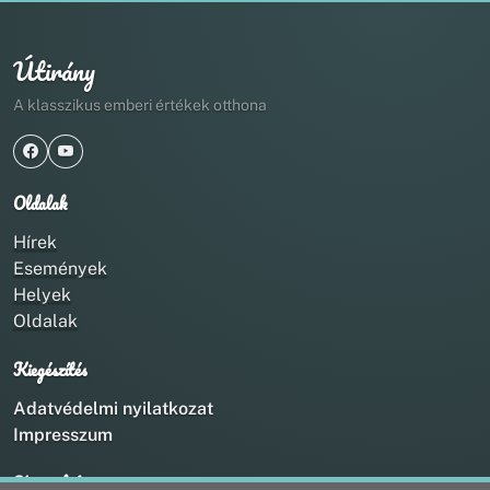
Útirány
A klasszikus emberi értékek otthona
Oldalak
Hírek
Események
Helyek
Oldalak
Kiegészítés
Adatvédelmi nyilatkozat
Impresszum
Kapcsolat