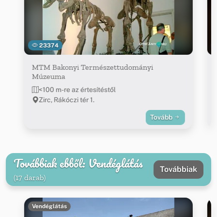
23374
MTM Bakonyi Természettudományi
Múzeuma
<100 m-re az értesítéstől
Zirc, Rákóczi tér 1.
Tovább
Továbbiak ebből: Vendéglátás
Továbbiak
(17 darab)
Vendéglátás