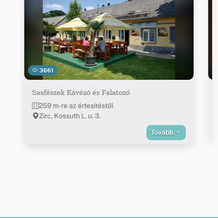
3661
Sasfészek Kávézó és Falatozó
259 m-re az értesítéstől
Zirc, Kossuth L. u. 3.
Tovább