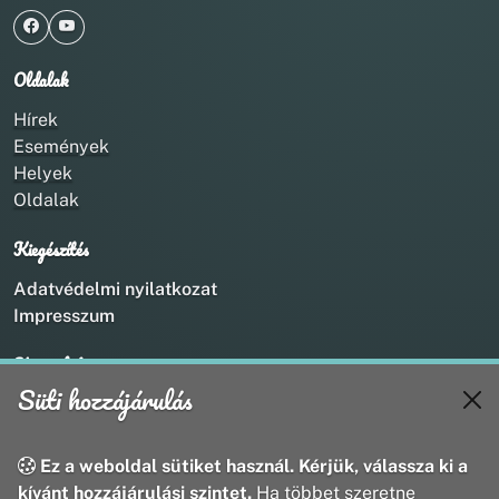
Oldalak
Hírek
Események
Helyek
Oldalak
Kiegészítés
Adatvédelmi nyilatkozat
Impresszum
Kapcsolat
Süti hozzájárulás
+36 20 211 1888
info@utirany.hu
webmaster@utirany.hu
Ez a weboldal sütiket használ. Kérjük, válassza ki a
8419 Csesznek, Vasút u.18.
kívánt hozzájárulási szintet.
Ha többet szeretne