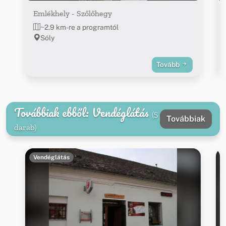
Emlékhely - Szőlőhegy
~2.9 km-re a programtól
Sóly
Tovább
Továbbiak ebből: Vendéglátás
(5
Továbbiak
darab)
Vendéglátás