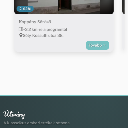
9281
Koppány Söröző
~3.2 km-re a programtól
Sóly, Kossuth utca 38.
Tovább
Útirány
A klasszikus emberi értékek otthona