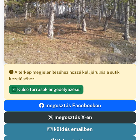
A térkép megjelenítéséhez hozzá kell járulnia a sütik
kezeléséhez!
Külső források engedélyezése!
megosztás Facebookon
megosztás X-en
küldés emailben