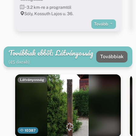
~3.2 km-re a programtól
Sóly, Kossuth Lajos u. 36.
Tovább
Továbbiak ebből: Látványosság
Továbbiak
(45 darab)
Látványosság
10387