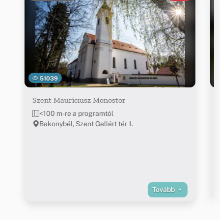
51039
Szent Mauríciusz Monostor
<100 m-re a programtól
Bakonybél, Szent Gellért tér 1.
Tovább