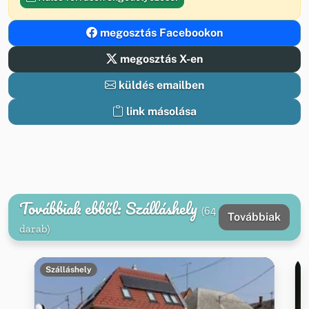
megosztás Facebookon
megosztás X-en
küldés emailben
link másolása
Továbbiak ebből: Szálláshely
(64
Továbbiak
darab)
Szálláshely