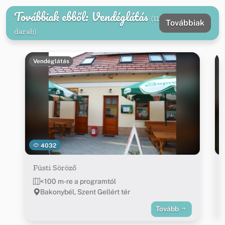
Továbbiak ebből: Vendéglátás
(11
Továbbiak
darab)
Vendéglátás
4032
Füsti Söröző
<100 m-re a programtól
Bakonybél, Szent Gellért tér
Tovább