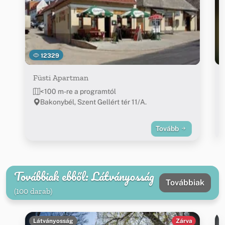
12329
Füsti Apartman
<100 m-re a programtól
Bakonybél, Szent Gellért tér 11/A.
Tovább
Továbbiak ebből: Látványosság
Továbbiak
(100 darab)
Látványosság
Zárva