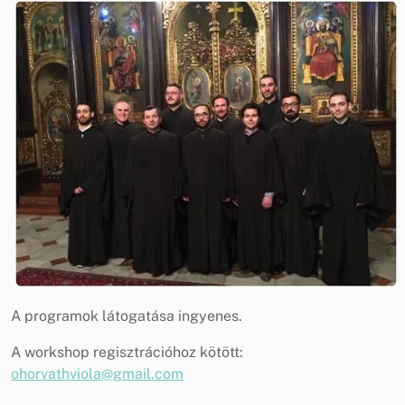
A programok látogatása ingyenes.
A workshop regisztrációhoz kötött:
ohorvathviola@gmail.com