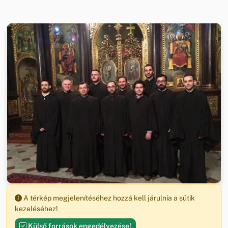
A térkép megjelenítéséhez hozzá kell járulnia a sütik
kezeléséhez!
Külső források engedélyezése!