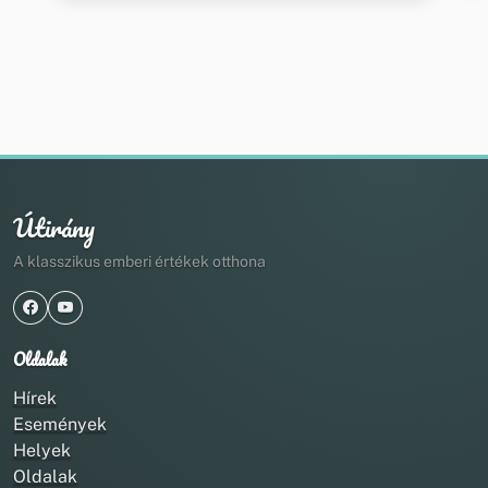
Útirány
A klasszikus emberi értékek otthona
Oldalak
Hírek
Események
Helyek
Oldalak