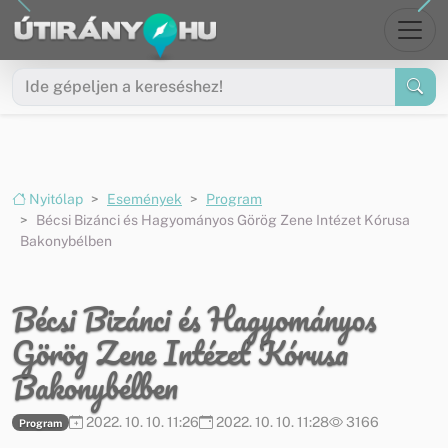
Ugrás a menüre
Ugrás a tartalomra
Nyitólap
Események
Program
Bécsi Bizánci és Hagyományos Görög Zene Intézet Kórusa
Bakonybélben
Bécsi Bizánci és Hagyományos
Görög Zene Intézet Kórusa
Bakonybélben
2022. 10. 10. 11:26
2022. 10. 10. 11:28
3166
Program