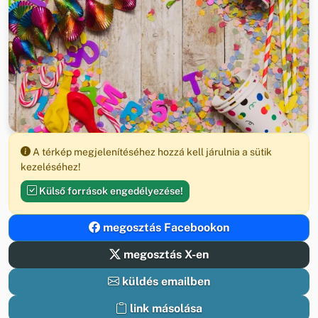
A térkép megjelenítéséhez hozzá kell járulnia a sütik
kezeléséhez!
Külső források engedélyezése!
megosztás Facebookon
megosztás X-en
küldés emailben
link másolása