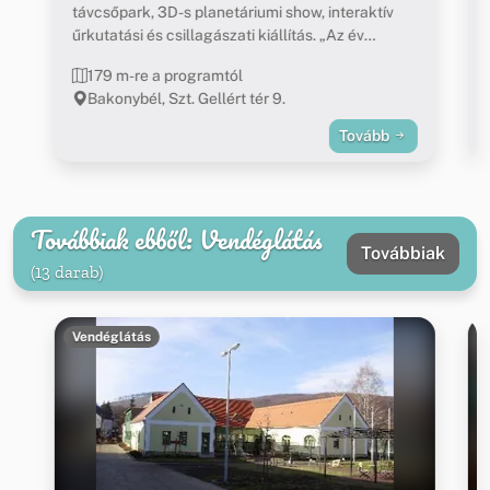
távcsőpark, 3D-s planetáriumi show, interaktív
űrkutatási és csillagászati kiállítás. „Az év
ökoturisztikai látogatóközpontja 2012” díj
179 m-re a programtól
birtokosa.
Bakonybél, Szt. Gellért tér 9.
Tovább
Továbbiak ebből: Vendéglátás
Továbbiak
(13 darab)
Vendéglátás