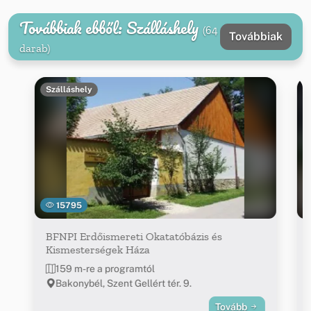
Továbbiak ebből: Szálláshely
(64
Továbbiak
darab)
Szálláshely
15795
BFNPI Erdőismereti Okatatóbázis és
Kismesterségek Háza
159 m-re a programtól
Bakonybél, Szent Gellért tér. 9.
Tovább