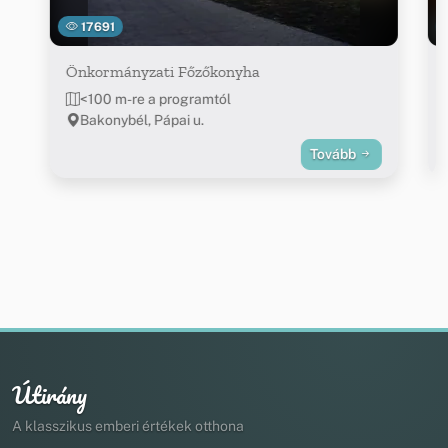
17691
Önkormányzati Főzőkonyha
<100 m-re a programtól
Bakonybél, Pápai u.
Tovább
Útirány
A klasszikus emberi értékek otthona