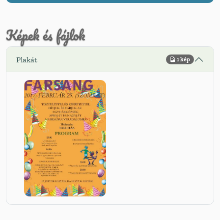
Képek és fájlok
Plakát
1 kép