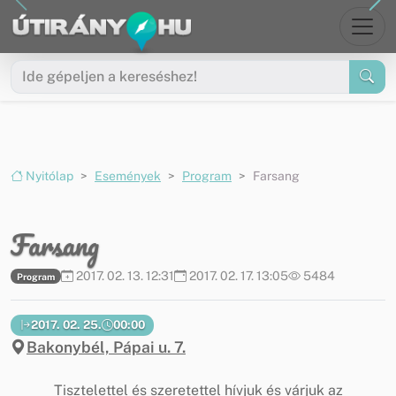
Ugrás a menüre
Ugrás a tartalomra
Nyitólap
Események
Program
Farsang
Farsang
2017. 02. 13. 12:31
2017. 02. 17. 13:05
5484
Program
2017. 02. 25.
00:00
Bakonybél, Pápai u. 7.
Tisztelettel és szeretettel hívjuk és várjuk az