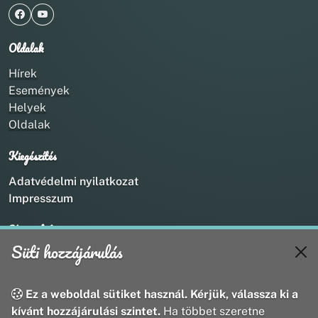
Oldalak
Hírek
Események
Helyek
Oldalak
Kiegészítés
Adatvédelmi nyilatkozat
Impresszum
Kapcsolat
Süti hozzájárulás
+36 20 211 1888
info@utirany.hu
webmaster@utirany.hu
Ez a weboldal sütiket használ. Kérjük, válassza ki a
8419 Csesznek, Vasút u.18.
kívánt hozzájárulási szintet.
Ha többet szeretne