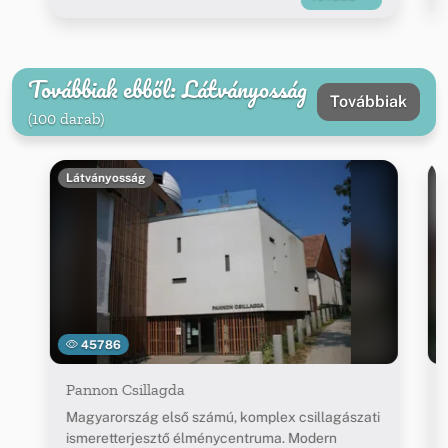
Továbbiak ebből: Látványosság
Továbbiak
(100 darab)
Látványosság
45786
Pannon Csillagda
Magyarország első számú, komplex csillagászati
ismeretterjesztő élménycentruma. Modern