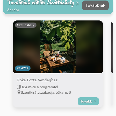
Továbbiak ebből: Szálláshely
(4
Továbbiak
darab)
Szálláshely
4719
Róka Porta Vendégház
324 m-re a programtól
Szentkirályszabadja, Jókai u. 6
Tovább