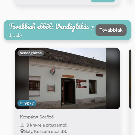
Továbbiak ebből: Vendéglátás
(5
Továbbiak
darab)
Vendéglátás
9277
Koppány Söröző
~9 km-re a programtól
Sóly, Kossuth utca 38.