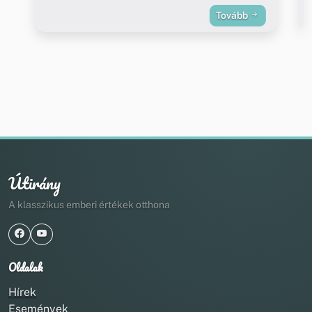
Tovább
Útirány
A klasszikus emberi értékek otthona
Oldalak
Hírek
Események