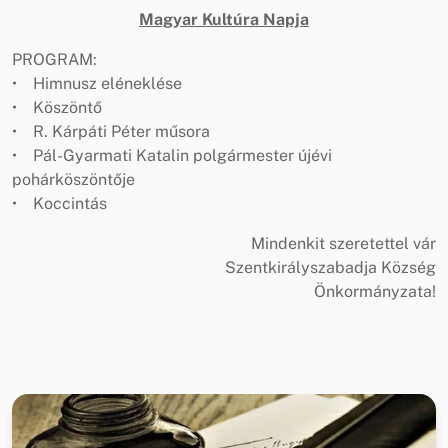
Magyar Kultúra Napja
PROGRAM:
• Himnusz eléneklése
• Köszöntő
• R. Kárpáti Péter műsora
• Pál-Gyarmati Katalin polgármester újévi
pohárköszöntője
• Koccintás
Mindenkit szeretettel vár
Szentkirályszabadja Község
Önkormányzata!