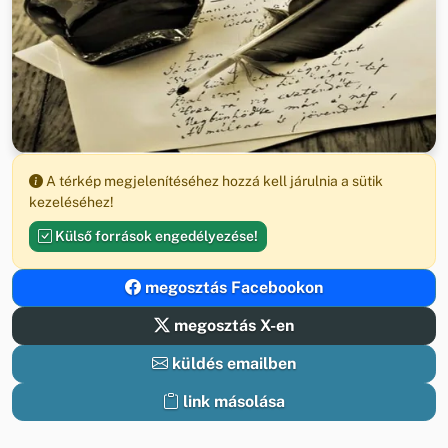
A térkép megjelenítéséhez hozzá kell járulnia a sütik
kezeléséhez!
Külső források engedélyezése!
megosztás Facebookon
megosztás X-en
küldés emailben
link másolása