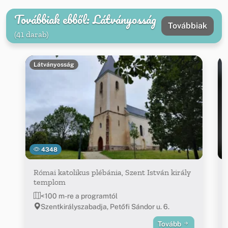
Továbbiak ebből: Látványosság
Továbbiak
(41 darab)
Látványosság
4348
Római katolikus plébánia, Szent István király
templom
<100 m-re a programtól
Szentkirályszabadja, Petőfi Sándor u. 6.
Tovább