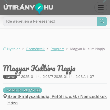
Ugrás a menüre
Ugrás a tartalomra
Nyitólap
Események
Program
Magyar Kultúra Napja
Magyar Kultúra Napja
2025. 01. 14. 12:03
2025. 01. 14. 12:03
1107
Program
2025. 01. 21.
17:00
Szentkirályszabadja, Petőfi s. u. 6. / Nemzedékek
Háza