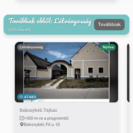
Továbbiak ebből: Látványosság
Továbbiak
(100 darab)
Látványosság
Nyitva
47483
Bakonybéli Tájház
<100 m-re a programtól
Bakonybél, Fő u. 15