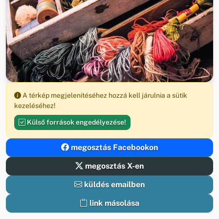
A térkép megjelenítéséhez hozzá kell járulnia a sütik
kezeléséhez!
Külső források engedélyezése!
megosztás Facebookon
megosztás X-en
küldés emailben
link másolása