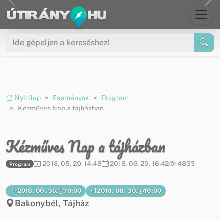
Ugrás a menüre
Ugrás a tartalomra
Nyitólap
Események
Program
Kézműves Nap a tájházban
Kézműves Nap a tájházban
2018. 05. 29. 14:48
2018. 06. 29. 16:42
4833
Program
2018. 06. 30.
10:00
2018. 06. 30.
16:00
Bakonybél, Tájház