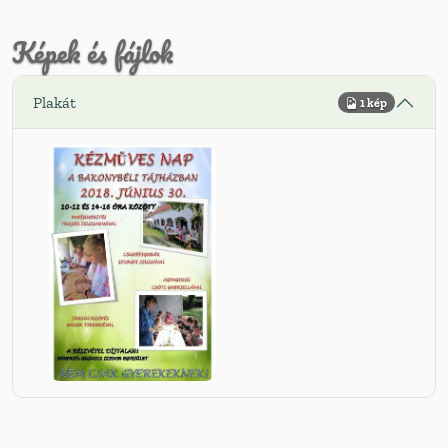
Képek és fájlok
Plakát
1 kép