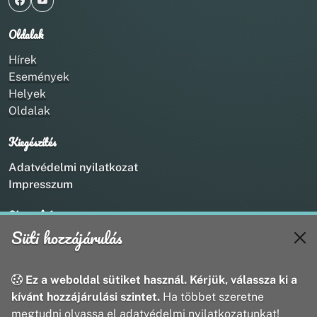
Oldalak
Hírek
Események
Helyek
Oldalak
Kiegészítés
Adatvédelmi nyilatkozat
Impresszum
Kapcsolat
Süti hozzájárulás
+36 20 211 1888
info@utirany.hu
webmaster@utirany.hu
Ez a weboldal sütiket használ. Kérjük, válassza ki a
8419 Csesznek, Vasút u.18.
kívánt hozzájárulási szintet.
Ha többet szeretne
megtudni olvassa el adatvédelmi nyilatkozatunkat!