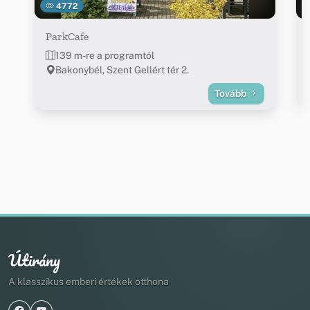
4772
ParkCafe
139 m-re a programtól
Bakonybél, Szent Gellért tér 2.
Tovább
Útirány
A klasszikus emberi értékek otthona