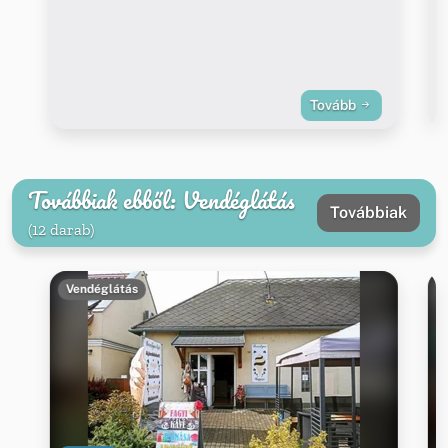
Tovább
Továbbiak ebből: Vendéglátás
Továbbiak
(12 darab)
Vendéglátás