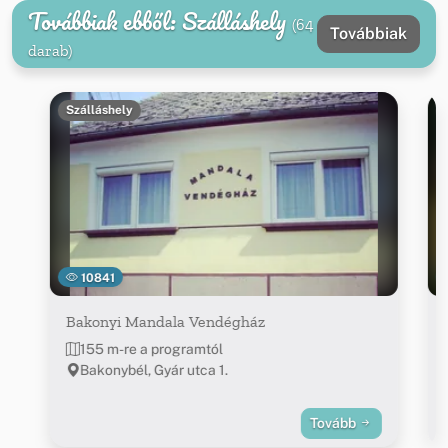
Továbbiak ebből: Szálláshely
(64
Továbbiak
darab)
Szálláshely
10841
Bakonyi Mandala Vendégház
155 m-re a programtól
Bakonybél, Gyár utca 1.
Tovább