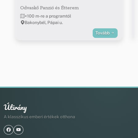
Odvaskő Panzió és Étterem
<100 m-re a programtól
Bakonybél, Pápai u.
Tovább
Útirány
A klasszikus emberi értékek otthona