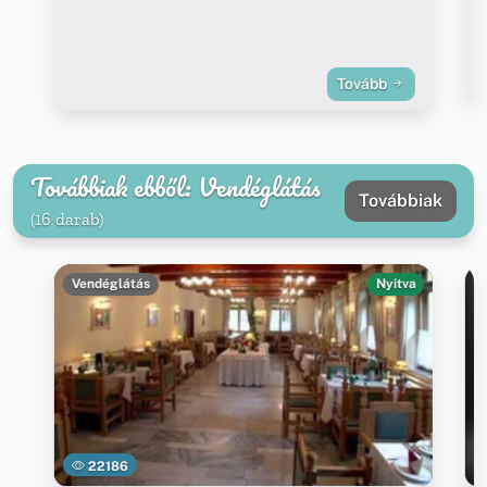
Tovább
Továbbiak ebből: Vendéglátás
Továbbiak
(16 darab)
Vendéglátás
Nyitva
22186