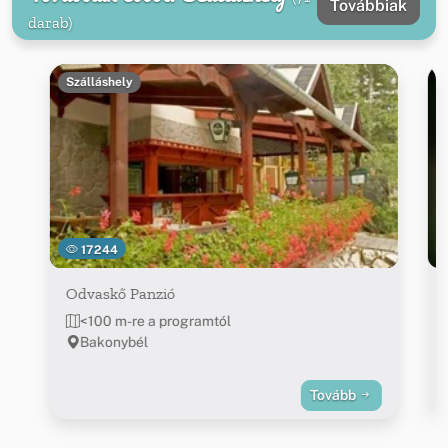
Továbbiak
darab)
Szálláshely
17244
Odvaskő Panzió
<100 m-re a programtól
Bakonybél
Tovább