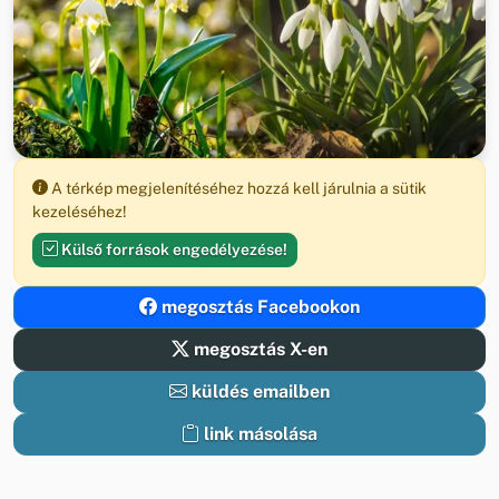
A térkép megjelenítéséhez hozzá kell járulnia a sütik
kezeléséhez!
Külső források engedélyezése!
megosztás Facebookon
megosztás X-en
küldés emailben
link másolása