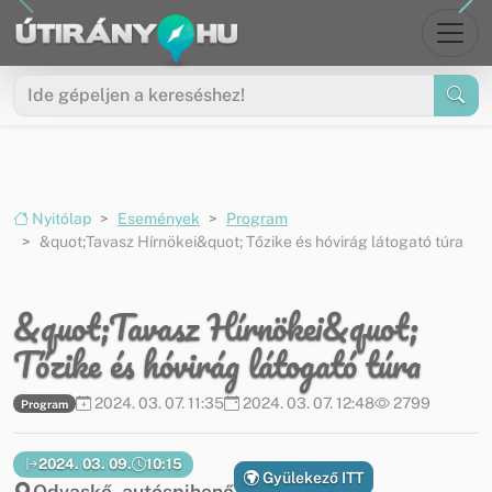
Ugrás a menüre
Ugrás a tartalomra
Nyitólap
Események
Program
&quot;Tavasz Hírnökei&quot; Tőzike és hóvirág látogató túra
&quot;Tavasz Hírnökei&quot;
Tőzike és hóvirág látogató túra
2024. 03. 07. 11:35
2024. 03. 07. 12:48
2799
Program
2024. 03. 09.
10:15
Gyülekező ITT
Odvaskő, autóspihenő