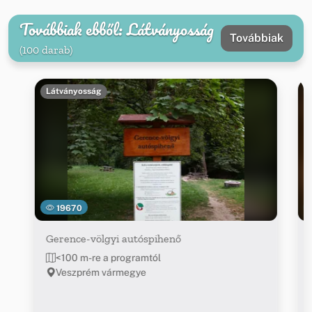
Továbbiak ebből: Látványosság
Továbbiak
(100 darab)
Látványosság
19670
Gerence-völgyi autóspihenő
<100 m-re a programtól
Veszprém vármegye