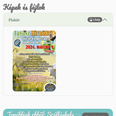
Képek és fájlok
Plakát
1 kép
Továbbiak ebből: Szálláshely
(71