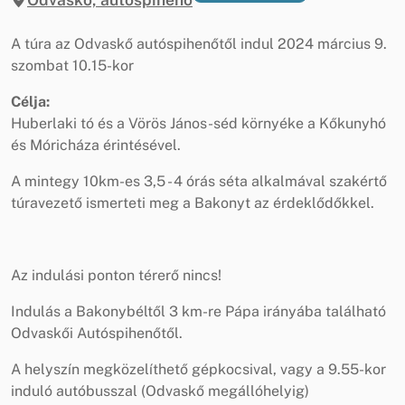
A túra az Odvaskő autóspihenőtől indul 2024 március 9.
szombat 10.15-kor
Célja:
Huberlaki tó és a Vörös János-séd környéke a Kőkunyhó
és Móricháza érintésével.
A mintegy 10km-es 3,5 - 4 órás séta alkalmával szakértő
túravezető ismerteti meg a Bakonyt az érdeklődőkkel.
Az indulási ponton térerő nincs!
Indulás a Bakonybéltől 3 km-re Pápa irányába található
Odvaskői Autóspihenőtől.
A helyszín megközelíthető gépkocsival, vagy a 9.55-kor
induló autóbusszal (Odvaskő megállóhelyig)