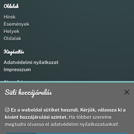
Oldalak
Hírek
Események
Helyek
Oldalak
Kiegészítés
Adatvédelmi nyilatkozat
Impresszum
Kapcsolat
Süti hozzájárulás
+36 20 211 1888
info@utirany.hu
webmaster@utirany.hu
Ez a weboldal sütiket használ. Kérjük, válassza ki a
8419 Csesznek, Vasút u.18.
kívánt hozzájárulási szintet.
Ha többet szeretne
megtudni olvassa el adatvédelmi nyilatkozatunkat!