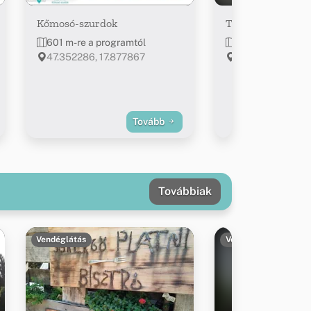
Kőmosó-szurdok
Tarack-hegy (kilá
601 m-re a programtól
752 m-re a prog
47.352286, 17.877867
Csesznek, Parko
Tovább
Továbbiak
Vendéglátás
Vendéglátás