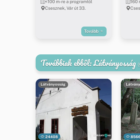
<100 m-re a programtól
160 
Csesznek, Vár út 33.
Cses
Tovább
Továbbiak ebből: Látványosság
(
Látványosság
Látván
24408
856