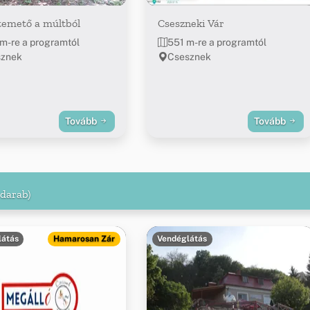
temető a múltból
Cseszneki Vár
m-re a programtól
551 m-re a programtól
sznek
Csesznek
Tovább
Tovább
 darab)
látás
Hamarosan Zár
Vendéglátás