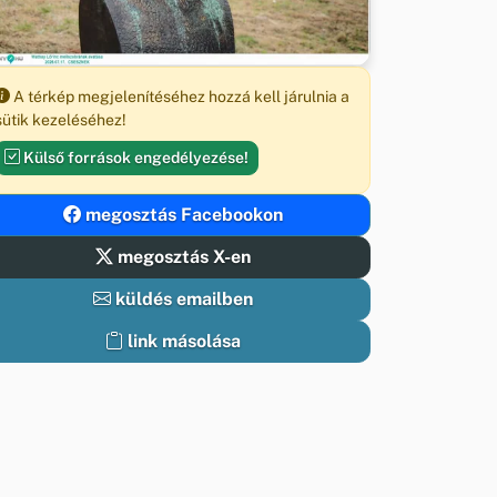
A térkép megjelenítéséhez hozzá kell járulnia a
sütik kezeléséhez!
Külső források engedélyezése!
megosztás Facebookon
megosztás X-en
küldés emailben
link másolása