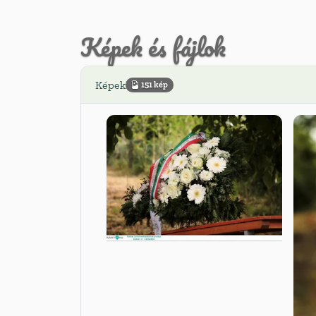
Képek és fájlok
Képek
151 kép