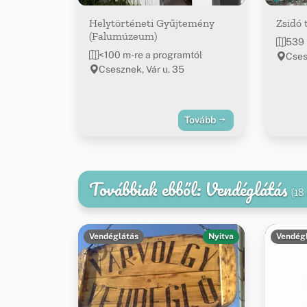
Helytörténeti Gyűjtemény
Zsidó 
(Falumúzeum)
539 
<100 m-re a programtól
Cse
Csesznek, Vár u. 35
Tovább
Továbbiak ebből: Vendéglátás
(18
Vendéglátás
Nyitva
Vendég