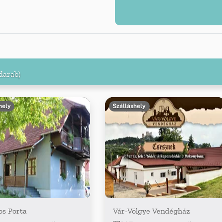
darab)
hely
Szálláshely
os Porta
Vár-Völgye Vendégház