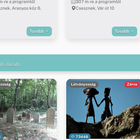
m-re a programtól
307 m-re a programtól
znek, Aranyos köz 6.
Csesznek, Vár út 10
Tovább
Tovább
96 darab)
yosság
Látványosság
Zárva
6
73448