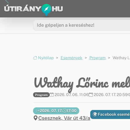
Ugrás a menüre
Ugrás a tartalomra
Nyitólap
Események
Program
Wathay L
Wathay Lőrinc mell
2026. 07. 06. 11:06
2026. 07. 17. 20:59
Program
2026. 07. 17.
17:00
Facebook esemé
Csesznek, Vár út 43/a