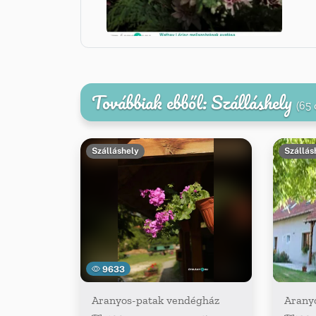
Továbbiak ebből: Szálláshely
(65 
Szálláshely
Szállás
9633
Aranyos-patak vendégház
Arany