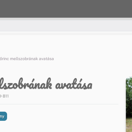
őrinc mellszobrának avatása
szobrának avatása
811
ny