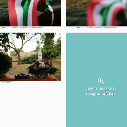
Galéria nagyítása:
további 145 kép