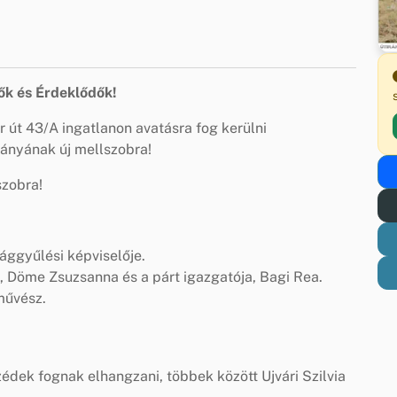
ők és Érdeklődők!
 út 43/A ingatlanon avatásra fog kerülni
ányának új mellszobra!
szobra!
ággyűlési képviselője.
, Döme Zsuzsanna és a párt igazgatója, Bagi Rea.
művész.
édek fognak elhangzani, többek között Ujvári Szilvia