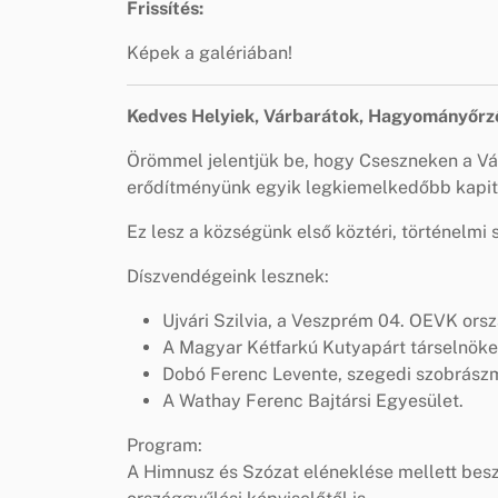
Frissítés:
Képek a galériában!
Kedves Helyiek, Várbarátok, Hagyományőrz
Örömmel jelentjük be, hogy Cseszneken a Vár
erődítményünk egyik legkiemelkedőbb kapit
Ez lesz a községünk első köztéri, történelmi 
Díszvendégeink lesznek:
Ujvári Szilvia, a Veszprém 04. OEVK orsz
A Magyar Kétfarkú Kutyapárt társelnöke
Dobó Ferenc Levente, szegedi szobrász
A Wathay Ferenc Bajtársi Egyesület.
Program:
A Himnusz és Szózat eléneklése mellett besz