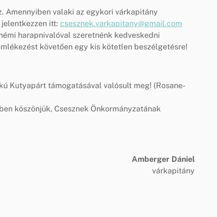
z. Amennyiben valaki az egykori várkapitány
 jelentkezzen itt:
csesznek.varkapitany@gmail.com
némi harapnivalóval szeretnénk kedveskedni
mlékezést követően egy kis kötetlen beszélgetésre!
rkú Kutyapárt támogatásával valósult meg! (Rosane-
sben köszönjük, Csesznek Önkormányzatának
Amberger Dániel
várkapitány