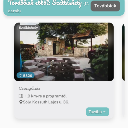
Továbbiak ebből: Szálláshely
(12
Továbbiak
darab)
Szálláshely
5820
Csengőház
~1.9 km-re a programtól
Sóly, Kossuth Lajos u. 36.
Tovább