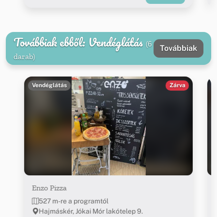
Továbbiak ebből: Vendéglátás
(6
Továbbiak
darab)
Vendéglátás
Zárva
Enzo Pizza
527 m-re a programtól
Hajmáskér, Jókai Mór lakótelep 9.