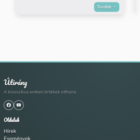
Tovább
Útirány
A klasszikus emberi értékek otthona
Oldalak
Hírek
Események