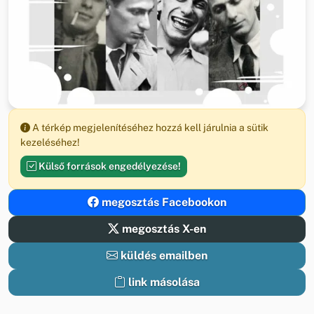
A térkép megjelenítéséhez hozzá kell járulnia a sütik
kezeléséhez!
Külső források engedélyezése!
megosztás Facebookon
megosztás X-en
küldés emailben
link másolása