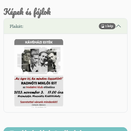
Képek és fájlok
Plakát:
1 kép