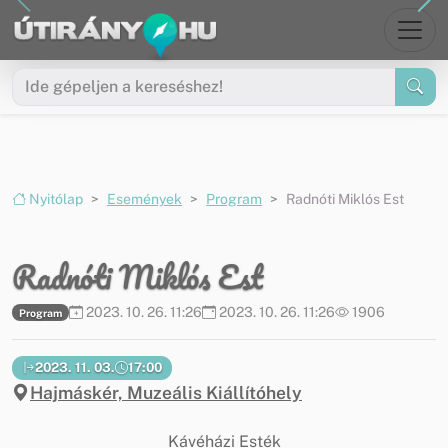
Ugrás a menüre
Ugrás a tartalomra
Nyitólap
Események
Program
Radnóti Miklós Est
Radnóti Miklós Est
2023. 10. 26. 11:26
2023. 10. 26. 11:26
1906
Program
2023. 11. 03.
17:00
Hajmáskér, Muzeális Kiállítóhely
Kávéházi Esték