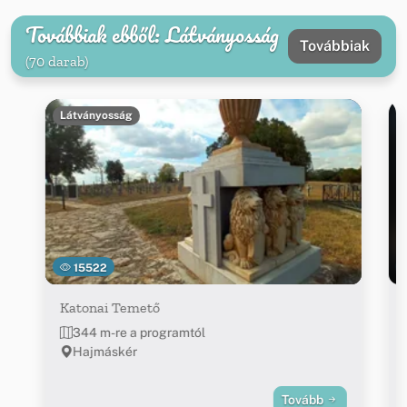
Továbbiak ebből: Látványosság
Továbbiak
(70 darab)
Látványosság
15522
Katonai Temető
344 m-re a programtól
Hajmáskér
Tovább