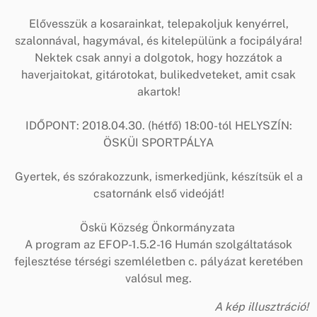
Elővesszük a kosarainkat, telepakoljuk kenyérrel,
szalonnával, hagymával, és kitelepülünk a focipályára!
Nektek csak annyi a dolgotok, hogy hozzátok a
haverjaitokat, gitárotokat, bulikedveteket, amit csak
akartok!
IDŐPONT: 2018.04.30. (hétfő) 18:00-tól HELYSZÍN:
ÖSKÜI SPORTPÁLYA
Gyertek, és szórakozzunk, ismerkedjünk, készítsük el a
csatornánk első videóját!
Öskü Község Önkormányzata
A program az EFOP-1.5.2-16 Humán szolgáltatások
fejlesztése térségi szemléletben c. pályázat keretében
valósul meg.
A kép illusztráció!