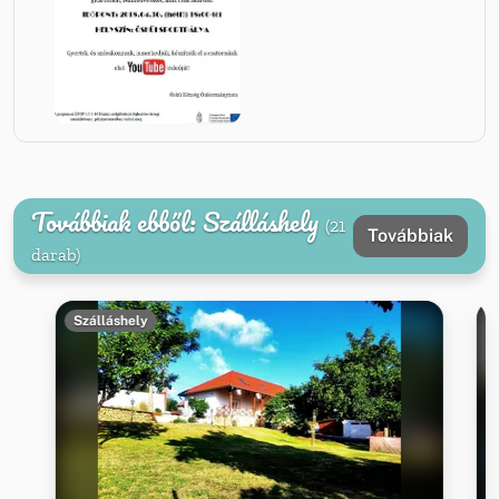
Továbbiak ebből: Szálláshely
(21
Továbbiak
darab)
Szálláshely