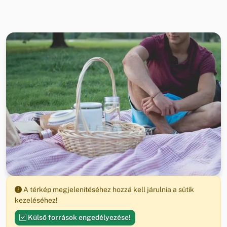
A térkép megjelenítéséhez hozzá kell járulnia a sütik
kezeléséhez!
Külső források engedélyezése!