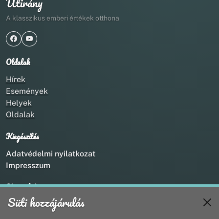
Útirány
A klasszikus emberi értékek otthona
Oldalak
Hírek
Események
Helyek
Oldalak
Kiegészítés
Adatvédelmi nyilatkozat
Impresszum
Kapcsolat
Süti hozzájárulás
+36 20 211 1888
info@utirany.hu