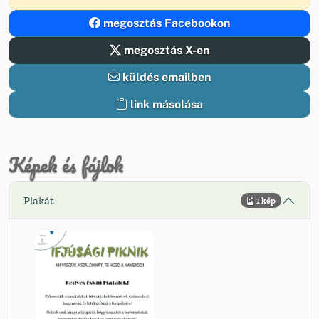
megosztás Facebookon
megosztás X-en
küldés emailben
link másolása
Képek és fájlok
Plakát
1 kép