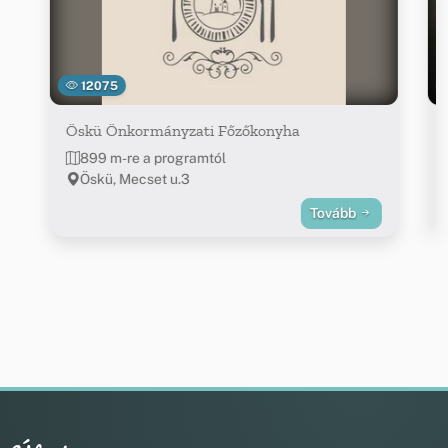
12075
Öskü Önkormányzati Főzőkonyha
899 m-re a programtól
Öskü, Mecset u.3
Tovább