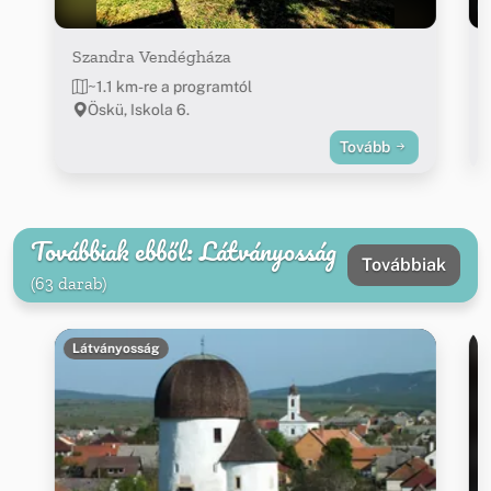
Szandra Vendégháza
~1.1 km-re a programtól
Öskü, Iskola 6.
Tovább
Továbbiak ebből: Látványosság
Továbbiak
(63 darab)
Látványosság