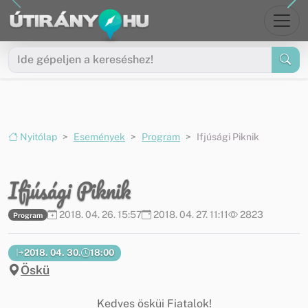
Ugrás a menüre
Ugrás a tartalomra
Nyitólap
Események
Program
Ifjúsági Piknik
Ifjúsági Piknik
2018. 04. 26. 15:57
2018. 04. 27. 11:11
2823
Program
2018. 04. 30.
18:00
Öskü
Kedves ösküi Fiatalok!