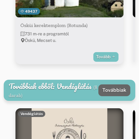
49437
Ösküi kerektemplom (Rotunda)
731 m-re a programtól
Öskü, Mecset u.
Tovább
Továbbiak ebből: Vendéglátás
(8
Továbbiak
darab)
Vendéglátás