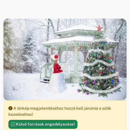
A térkép megjelenítéséhez hozzá kell járulnia a sütik
kezeléséhez!
Külső források engedélyezése!