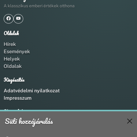
A klasszikus emberi értékek otthona
Oldalak
Hírek
Események
Helyek
Oldalak
Kiegészítés
Adatvédelmi nyilatkozat
Impresszum
Kapcsolat
Süti hozzájárulás
+36 20 211 1888
info@utirany.hu