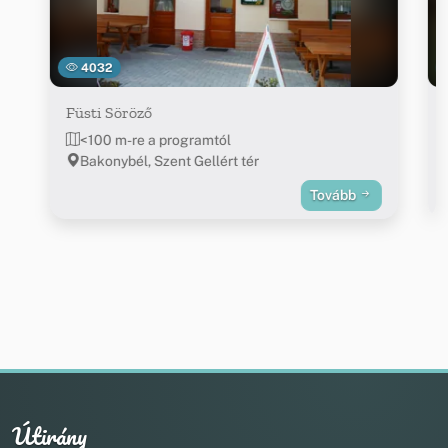
4032
Füsti Söröző
<100 m-re a programtól
Bakonybél, Szent Gellért tér
Tovább
Útirány