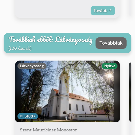
Tovább
Továbbiak ebből: Látványosság
Továbbiak
(100 darab)
Látványosság
Nyitva
51037
Szent Mauríciusz Monostor