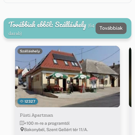
Továbbiak ebből: Szálláshely
(64
Továbbiak
darab)
Szálláshely
12327
Füsti Apartman
<100 m-re a programtól
Bakonybél, Szent Gellért tér 11/A.