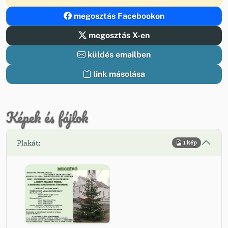
megosztás Facebookon
megosztás X-en
küldés emailben
link másolása
Képek és fájlok
Plakát:
1 kép