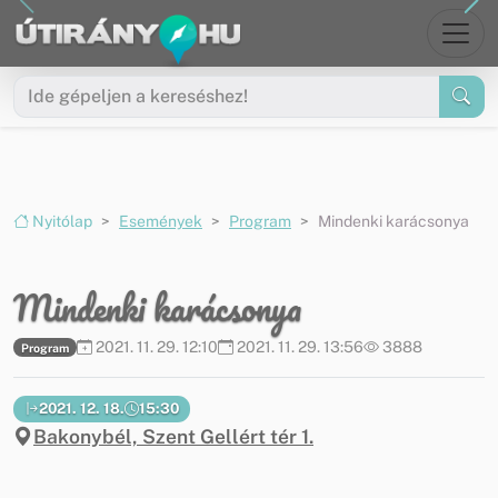
Ugrás a menüre
Ugrás a tartalomra
Nyitólap
Események
Program
Mindenki karácsonya
Mindenki karácsonya
2021. 11. 29. 12:10
2021. 11. 29. 13:56
3888
Program
2021. 12. 18.
15:30
Bakonybél, Szent Gellért tér 1.