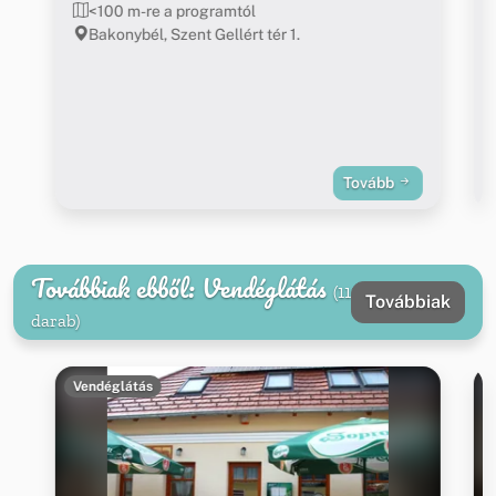
<100 m-re a programtól
Bakonybél, Szent Gellért tér 1.
Tovább
Továbbiak ebből: Vendéglátás
(11
Továbbiak
darab)
Vendéglátás