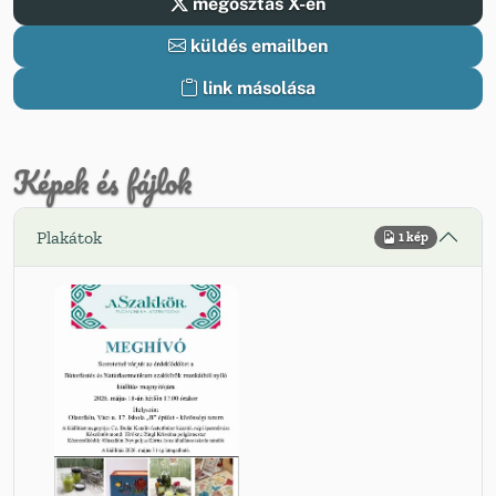
megosztás X-en
küldés emailben
link másolása
Képek és fájlok
Plakátok
1 kép