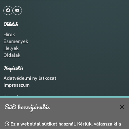
Oldalak
Hírek
Események
Helyek
Oldalak
Kiegészítés
Adatvédelmi nyilatkozat
Impresszum
Kapcsolat
Süti hozzájárulás
+36 20 211 1888
info@utirany.hu
webmaster@utirany.hu
Ez a weboldal sütiket használ. Kérjük, válassza ki a
8419 Csesznek, Vasút u.18.