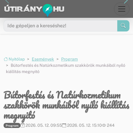
Ugrás a menüre
Ugrás a tartalomra
Nyitólap
Események
Program
Bútorfestés és Natúrkozmetikum szakkörök munkáiból nyíló
kiállítás megnyitó
Bútorfestés és Natúrkozmetikum
szakkörök munkáiból nyíló kiállítás
megnyitó
2026. 05. 12. 09:55
2026. 05. 12. 15:10
244
Program