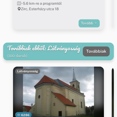
~5.6 km-re a programtól
Zirc, Esterházy utca 18
Tovább
Továbbiak ebből: Látványosság
Továbbiak
(100 darab)
Látványosság
6286