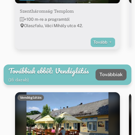
Szentháromság Templom
<100 m-re a programtól
Olaszfalu, Váci Mihály utca 42.
Tovább
Továbbiak ebből: Vendéglátás
Továbbiak
(16 darab)
Vendéglátás