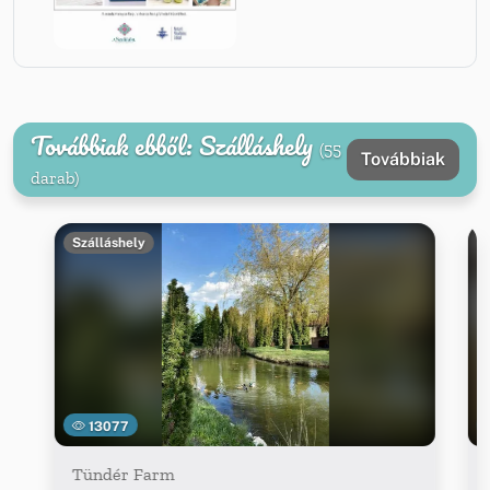
Továbbiak ebből: Szálláshely
(55
Továbbiak
darab)
Szálláshely
13077
Tündér Farm