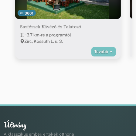
3661
Sasfészek Kávézó és Falatozó
~3.7 km-re a programtól
Zirc, Kossuth L. u. 3.
Tovább
Útirány
A klasszikus emberi értékek otthona