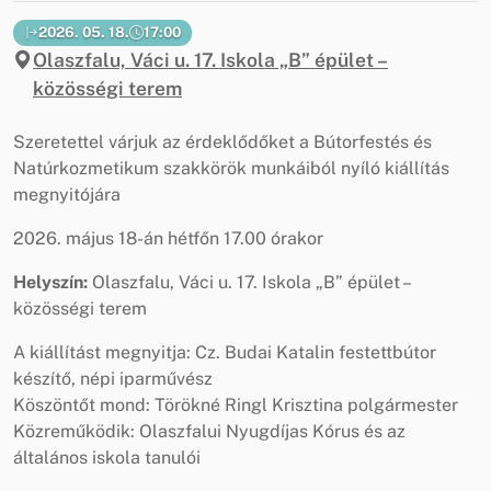
2026. 05. 18.
17:00
Olaszfalu, Váci u. 17. Iskola „B” épület –
közösségi terem
Szeretettel várjuk az érdeklődőket a Bútorfestés és
Natúrkozmetikum szakkörök munkáiból nyíló kiállítás
megnyitójára
2026. május 18-án hétfőn 17.00 órakor
Helyszín:
Olaszfalu, Váci u. 17. Iskola „B” épület –
közösségi terem
A kiállítást megnyitja: Cz. Budai Katalin festettbútor
készítő, népi iparművész
Köszöntőt mond: Törökné Ringl Krisztina polgármester
Közreműködik: Olaszfalui Nyugdíjas Kórus és az
általános iskola tanulói