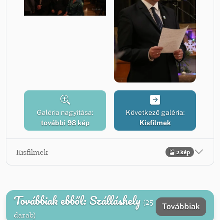
Galéria nagyítása:
Következő galéria:
további 98 kép
Kisfilmek
Kisfilmek
2 kép
Továbbiak ebből: Szálláshely
(25
Továbbiak
darab)