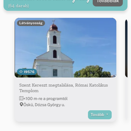
Továbbiak
(64 darab)
Látványosság
19576
Szent Kereszt megtalálása, Római Katolikus
Templom
<100 m-re a programtól
Öskü, Dózsa György u.
Tovább