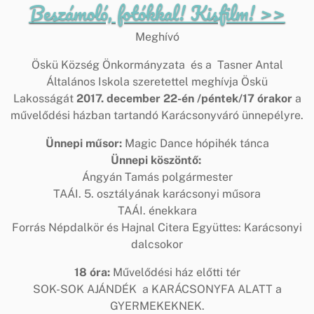
Beszámoló, fotókkal! Kisfilm! >>
Meghívó
Öskü Község Önkormányzata és a Tasner Antal
Általános Iskola szeretettel meghívja Öskü
Lakosságát
2017. december 22-én /péntek/17 órakor
a
művelődési házban tartandó Karácsonyváró ünnepélyre.
Ünnepi műsor:
Magic Dance hópihék tánca
Ünnepi köszöntő:
Ángyán Tamás polgármester
TAÁI. 5. osztályának karácsonyi műsora
TAÁI. énekkara
Forrás Népdalkör és Hajnal Citera Együttes: Karácsonyi
dalcsokor
18 óra:
Művelődési ház előtti tér
SOK-SOK AJÁNDÉK a KARÁCSONYFA ALATT a
GYERMEKEKNEK.