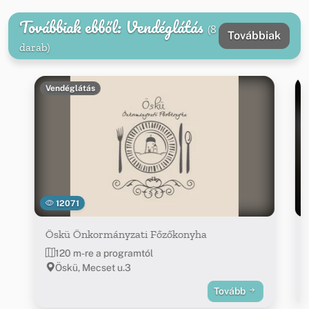
Továbbiak ebből: Vendéglátás
(8
Továbbiak
darab)
Vendéglátás
12071
Öskü Önkormányzati Főzőkonyha
120 m-re a programtól
Öskü, Mecset u.3
Tovább