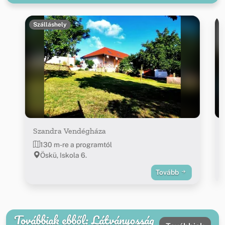
Szálláshely
Szandra Vendégháza
130 m-re a programtól
Öskü, Iskola 6.
Tovább
Továbbiak ebből: Látványosság