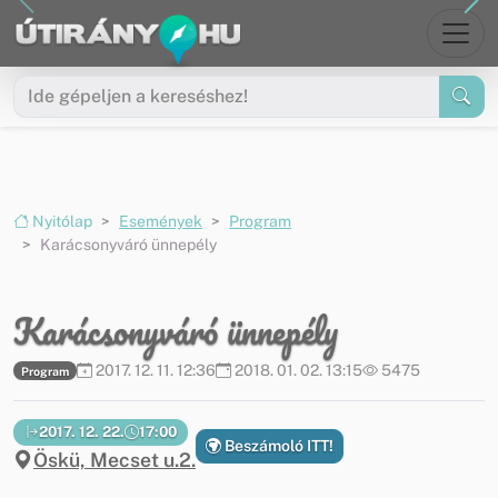
Ugrás a menüre
Ugrás a tartalomra
Nyitólap
Események
Program
Karácsonyváró ünnepély
Karácsonyváró ünnepély
2017. 12. 11. 12:36
2018. 01. 02. 13:15
5475
Program
2017. 12. 22.
17:00
Beszámoló ITT!
Öskü, Mecset u.2.