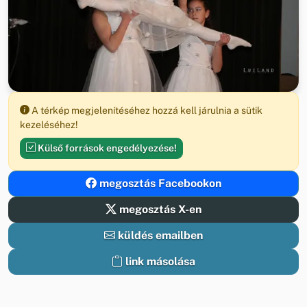
A térkép megjelenítéséhez hozzá kell járulnia a sütik
kezeléséhez!
Külső források engedélyezése!
megosztás Facebookon
megosztás X-en
küldés emailben
link másolása