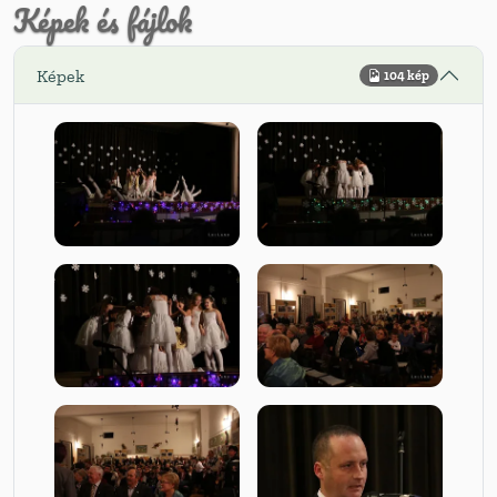
Képek és fájlok
Képek
104 kép