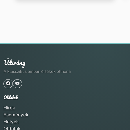
Útirány
A klasszikus emberi értékek otthona
Oldalak
Hírek
Események
Helyek
Oldalak