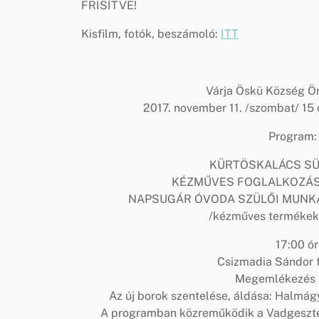
FRISÍTVE!
Kisfilm, fotók, beszámoló:
ITT
Várja Öskü Község Ö
2017. november 11. /szombat/ 15 ó
Program: 
KÜRTÖSKALÁCS SÜTÉ
KÉZMŰVES FOGLALKOZÁS: lá
NAPSUGÁR ÓVODA SZÜLŐI MUNKA
/kézműves termékek, 
17:00 ó
Csizmadia Sándor f
Megemlékezés S
Az új borok szentelése, áldása: Halmá
A programban közreműködik a Vadgeszten