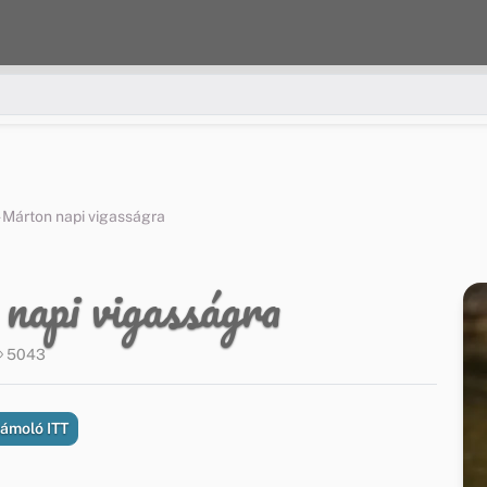
 Márton napi vigasságra
api vigasságra
5043
zámoló ITT