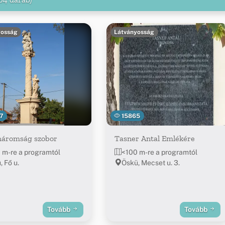
yosság
Látványosság
7
15865
háromság szobor
Tasner Antal Emlékére
 m-re a programtól
<100 m-re a programtól
, Fő u.
Öskü, Mecset u. 3.
Tovább
Tovább