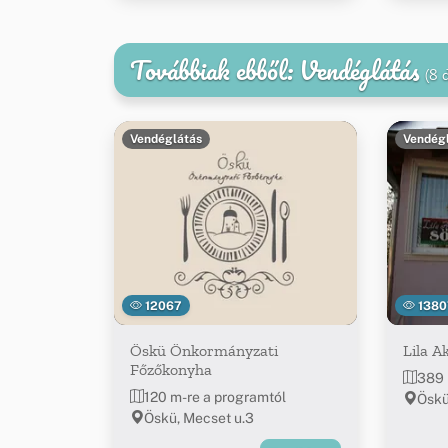
Továbbiak ebből: Vendéglátás
(8 
Vendéglátás
Vendég
12067
1380
Öskü Önkormányzati
Lila A
Főzőkonyha
389 
120 m-re a programtól
Öskü,
Öskü, Mecset u.3