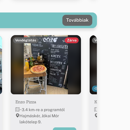
Továbbiak
Vendéglátás
Zárva
Vendéglátás
9276
Enzo Pizza
Koppány Söröző
~3.4 km-re a programtól
~4.5 km-re a pro
Hajmáskér, Jókai Mór
Sóly, Kossuth ut
lakótelep 9.