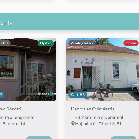
darab)
látás
Nyitva
Vendéglátás
Zárva
7
11185
kác Söröző
Hangulat Cukrászda
m-re a programtól
~3.2 km-re a programtól
 Bántai u. 14.
Hajmáskér, Tábori út 81.