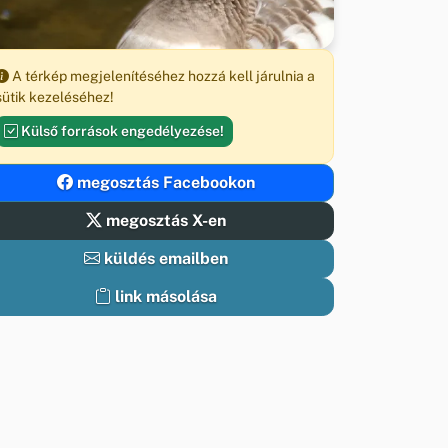
A térkép megjelenítéséhez hozzá kell járulnia a
sütik kezeléséhez!
Külső források engedélyezése!
megosztás Facebookon
megosztás X-en
küldés emailben
link másolása