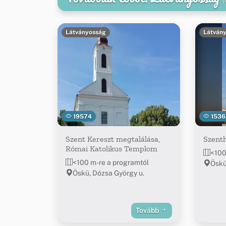
Látványosság
Látván
19574
1536
Szent Kereszt megtalálása,
Szent
Római Katolikus Templom
<100
<100 m-re a programtól
Öskü
Öskü, Dózsa György u.
Tovább