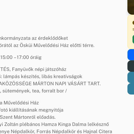
nkormányzata az érdeklődőket
rától az Ösküi Művelődési Ház előtti térre.
15:00 – 17:00 óráig
S, Fanyüvők népi játszóház
mpás készítés, libás kreatívságok
KÖZÖSSÉGE MÁRTON NAPI VÁSÁRT TART.
sütemények, tea, forralt bor /
ra Művelődési Ház
otó kiállításának megnyitója
zent Mártonról előadás.
gyi Zoltán plébános Hamza Kinga Dalma lelkésznő
ye Népdalkör, Forrás Népdalkör és Hajnal Citera