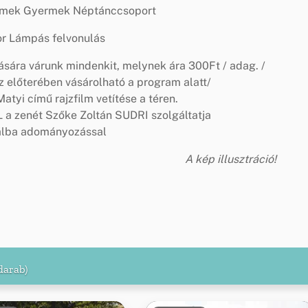
emek Gyermek Néptánccsoport
or Lámpás felvonulás
sára várunk mindenkit, melynek ára 300Ft / adag. /
 előterében vásárolható a program alatt/
tyi című rajzfilm vetítése a téren.
a zenét Szőke Zoltán SUDRI szolgáltatja
álba adományozással
A kép illusztráció!
darab)