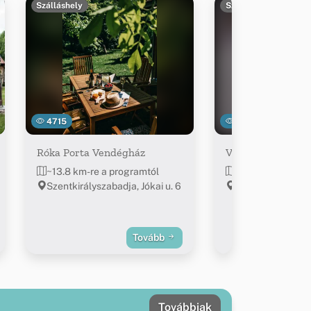
Szálláshely
Szálláshely
4715
4137
Róka Porta Vendégház
Vörös Macska Ve
~13.8 km-re a programtól
~14 km-re a pro
Szentkirályszabadja, Jókai u. 6
Szentkirályszaba
u. 32.
Tovább
Továbbiak