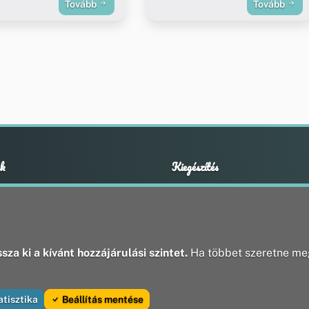
Tovább
Tovább
k
Kiegészítés
Adatvédelmi nyilatkozat
ények
Impresszum
ek
ak
sza ki a kívánt hozzájárulási szintet.
Ha többet szeretne meg
atisztika
Beállítás mentése
va