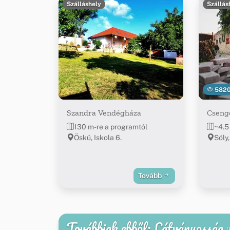
Szálláshely
Szállás
582
Szandra Vendégháza
Cseng
130 m-re a programtól
~4.5
Öskü, Iskola 6.
Sóly,
Tovább
Továbbiak ebből: Látványosság
(