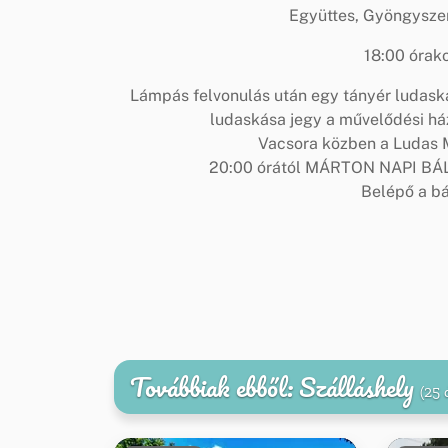
Együttes, Gyöngysz
18:00 órak
Lámpás felvonulás után egy tányér ludaská
ludaskása jegy a művelődési ház
Vacsora közben a Ludas Ma
20:00 órától MÁRTON NAPI BÁL 
Belépő a b
Továbbiak ebből: Szálláshely
(25 