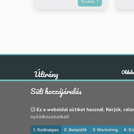
Tovább
Útirány
Oldala
Hírek
A klasszikus emberi értékek otthona
Süti hozzájárulás
Esem
Hely
Oldal
Ez a weboldal sütiket használ. Kérjük, válas
nyilatkozatunkat!
1. Szükséges
2. Beépülők
3. Marketing
4. St
© 2026 Útirány Webmédia Bt. — Minden jog fenntart