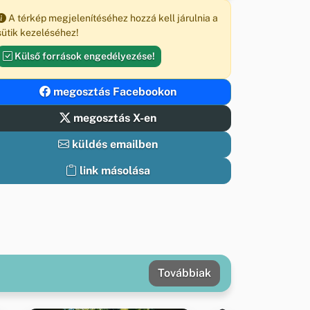
A térkép megjelenítéséhez hozzá kell járulnia a
sütik kezeléséhez!
Külső források engedélyezése!
megosztás Facebookon
megosztás X-en
küldés emailben
link másolása
Továbbiak