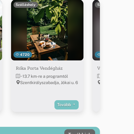
Szálláshely
Szálláshely
4720
4143
Róka Porta Vendégház
Vörös Macska Ve
~13.7 km-re a programtól
~13.9 km-re a pr
Szentkirályszabadja, Jókai u. 6
Szentkirályszaba
u. 32.
Tovább