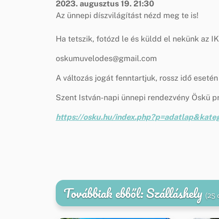
2023. augusztus 19. 21:30
Az ünnepi díszvilágítást nézd meg te is!
Ha tetszik, fotózd le és küldd el nekünk az 
oskumuvelodes@gmail.com
A változás jogát fenntartjuk, rossz idő eseté
Szent István-napi ünnepi rendezvény Öskü p
https://osku.hu/index.php?p=adatlap&kat
Továbbiak ebből: Szálláshely
(25 