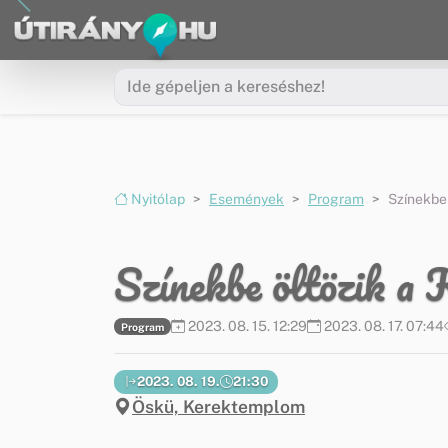
Ugrás a menüre
Ugrás a tartalomra
Nyitólap
Események
Program
Színekbe
Színekbe öltözik a
2023. 08. 15. 12:29
2023. 08. 17. 07:44
Program
2023. 08. 19.
21:30
Öskü, Kerektemplom