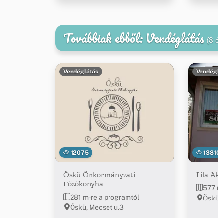
Továbbiak ebből: Vendéglátás
(8 
Vendéglátás
Vendég
12075
1381
Öskü Önkormányzati
Lila A
Főzőkonyha
577 
281 m-re a programtól
Öskü,
Öskü, Mecset u.3