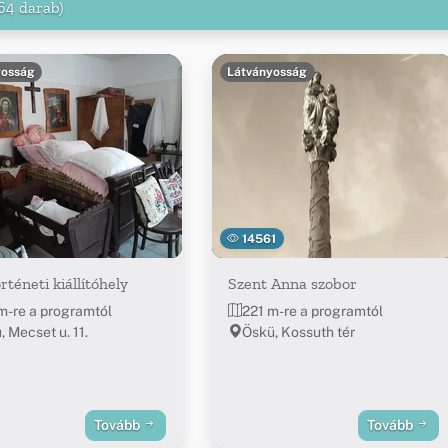
64 darab)
yosság
Látványosság
14561
rténeti kiállítóhely
Szent Anna szobor
m-re a programtól
221 m-re a programtól
, Mecset u. 11.
Öskü, Kossuth tér
Tovább
Tovább