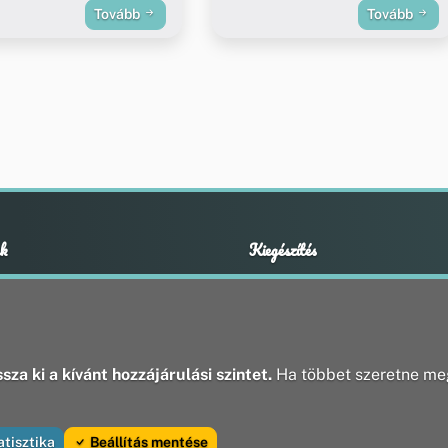
Tovább
Tovább
k
Kiegészítés
Adatvédelmi nyilatkozat
ények
Impresszum
ek
ak
sza ki a kívánt hozzájárulási szintet.
Ha többet szeretne meg
atisztika
Beállítás mentése
va