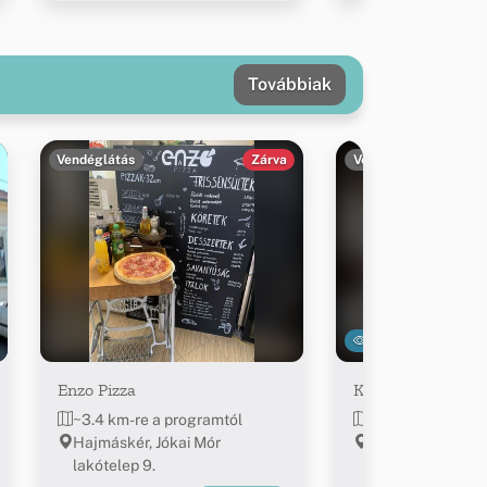
Továbbiak
Vendéglátás
Zárva
Vendéglátás
9280
Enzo Pizza
Koppány Söröző
~3.4 km-re a programtól
~4.5 km-re a pro
Hajmáskér, Jókai Mór
Sóly, Kossuth ut
lakótelep 9.