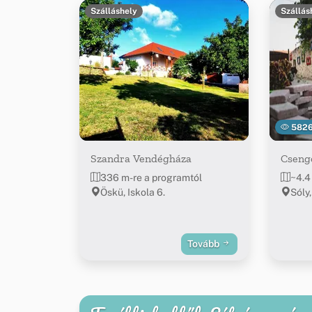
Szálláshely
Szállás
582
Szandra Vendégháza
Cseng
336 m-re a programtól
~4.4
Öskü, Iskola 6.
Sóly,
Tovább