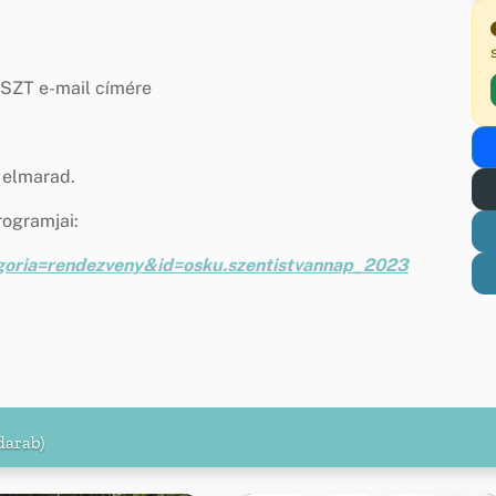
IKSZT e-mail címére
n elmarad.
rogramjai:
egoria=rendezveny&id=osku.szentistvannap_2023
darab)