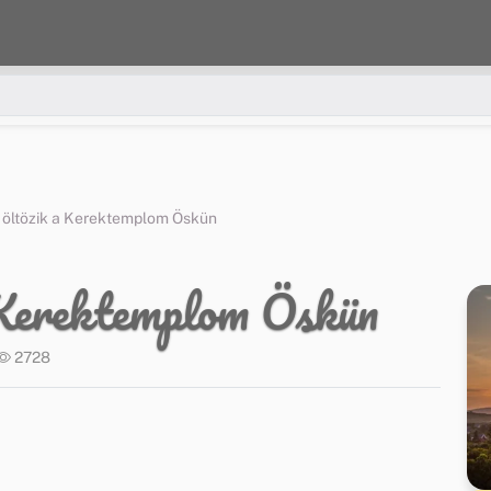
 öltözik a Kerektemplom Öskün
 Kerektemplom Öskün
2728