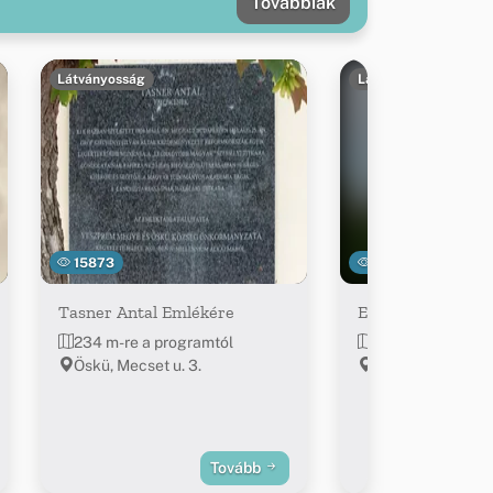
Továbbiak
Látványosság
Látványosság
15873
20118
Tasner Antal Emlékére
Evangélikus tem
234 m-re a programtól
240 m-re a prog
Öskü, Mecset u. 3.
Öskü, Fő u. 8.
Tovább