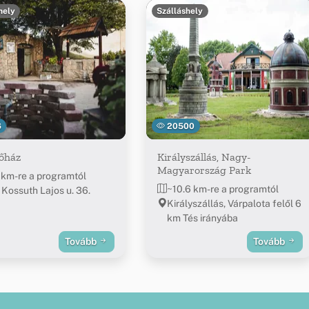
hely
Szálláshely
6
20500
őház
Királyszállás, Nagy-
Magyarország Park
 km-re a programtól
~10.6 km-re a programtól
 Kossuth Lajos u. 36.
Királyszállás, Várpalota felől 6
km Tés irányába
Tovább
Tovább