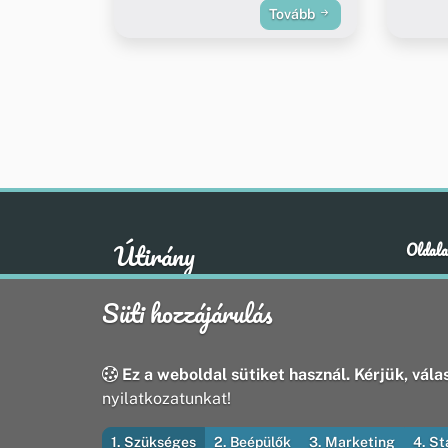
Tovább
Útirány
Oldala
Hírek
A klasszikus emberi értékek otthona
Süti hozzájárulás
Esem
Hely
Oldal
Ez a weboldal sütiket használ. Kérjük, válas
nyilatkozatunkat!
1. Szükséges
2. Beépülők
3. Marketing
4. St
© 2026 Útirány Webmédia Bt. — Minden jog fenntart