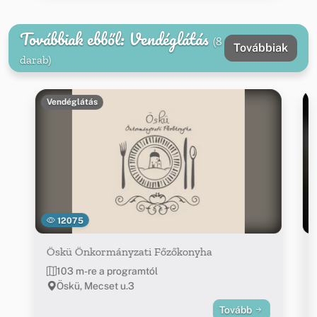
Továbbiak ebből: Vendéglátás
(8
Továbbiak
darab)
Vendéglátás
12075
Öskü Önkormányzati Főzőkonyha
103 m-re a programtól
Öskü, Mecset u.3
Tovább