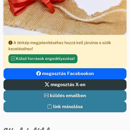
A térkép megjelenítéséhez hozzá kell járulnia a sütik
kezeléséhez!
Külső források engedélyezése!
megosztás Facebookon
megosztás X-en
küldés emailben
link másolása