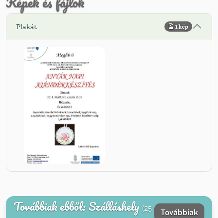
Képek és fájlok
Plakát
1 kép
Továbbiak ebből: Szálláshely
(25
Továbbiak