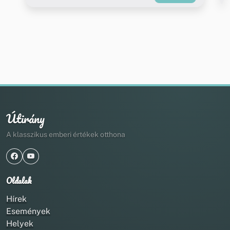
Útirány
A klasszikus emberi értékek otthona
Oldalak
Hírek
Események
Helyek