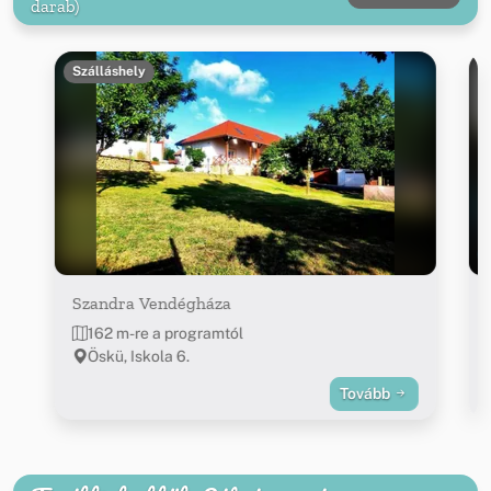
darab)
Szálláshely
Szandra Vendégháza
162 m-re a programtól
Öskü, Iskola 6.
Tovább