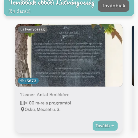
Továbbiak ebből: Látványosság
Továbbiak
(64 darab)
Látványosság
15873
Tasner Antal Emlékére
<100 m-re a programtól
Öskü, Mecset u. 3.
Tovább