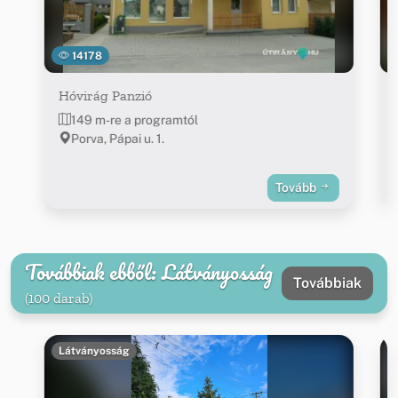
14178
Hóvirág Panzió
149 m-re a programtól
Porva, Pápai u. 1.
Tovább
Továbbiak ebből: Látványosság
Továbbiak
(100 darab)
Látványosság