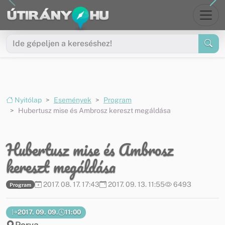
Ugrás a menüre
Ugrás a tartalomra
Nyitólap
Események
Program
Hubertusz mise és Ambrosz kereszt megáldása
Hubertusz mise és Ambrosz
kereszt megáldása
2017. 08. 17. 17:43
2017. 09. 13. 11:55
6493
Program
2017. 09. 09.
11:00
Porva