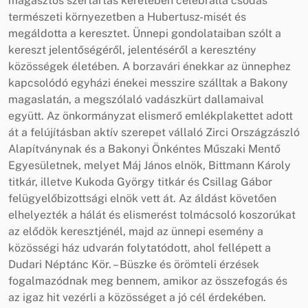
magasztos szertartás keretében celebrálta csodás
természeti környezetben a Hubertusz-misét és
megáldotta a keresztet. Ünnepi gondolataiban szólt a
kereszt jelentőségéről, jelentéséről a keresztény
közösségek életében. A borzavári énekkar az ünnephez
kapcsolódó egyházi énekei messzire szálltak a Bakony
magaslatán, a megszólaló vadászkürt dallamaival
együtt. Az önkormányzat elismerő emlékplakettet adott
át a felújításban aktív szerepet vállaló Zirci Országzászló
Alapítványnak és a Bakonyi Önkéntes Műszaki Mentő
Egyesületnek, melyet Máj János elnök, Bittmann Károly
titkár, illetve Kukoda György titkár és Csillag Gábor
felügyelőbizottsági elnök vett át. Az áldást követően
elhelyezték a hálát és elismerést tolmácsoló koszorúkat
az elődök keresztjénél, majd az ünnepi esemény a
közösségi ház udvarán folytatódott, ahol fellépett a
Dudari Néptánc Kör. – Büszke és örömteli érzések
fogalmazódnak meg bennem, amikor az összefogás és
az igaz hit vezérli a közösséget a jó cél érdekében.