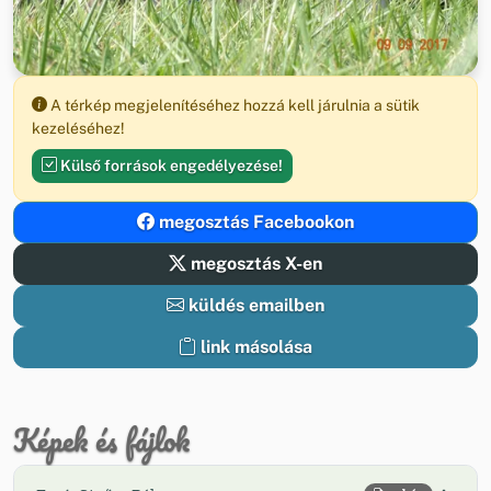
A térkép megjelenítéséhez hozzá kell járulnia a sütik
kezeléséhez!
Külső források engedélyezése!
megosztás Facebookon
megosztás X-en
küldés emailben
link másolása
Képek és fájlok