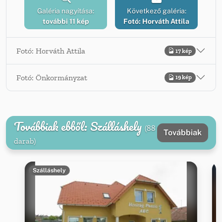
Galéria nagyítása:
Következő galéria:
további 11 kép
Fotó: Horváth Attila
Fotó: Horváth Attila
17 kép
Fotó: Önkormányzat
19 kép
Továbbiak ebből: Szálláshely
(88
Továbbiak
darab)
Szálláshely