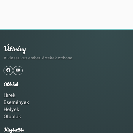
Útirány
A klasszikus emberi értékek otthona
Oldalak
Hírek
Események
Helyek
Oldalak
Kiegészítés