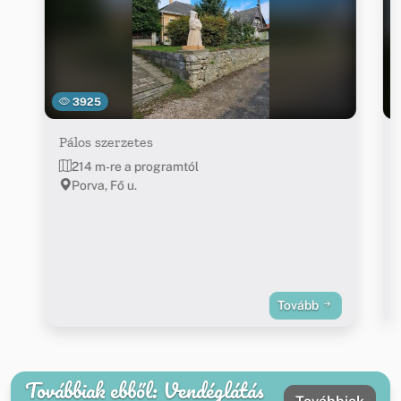
3925
Pálos szerzetes
214 m-re a programtól
Porva, Fő u.
Tovább
Továbbiak ebből: Vendéglátás