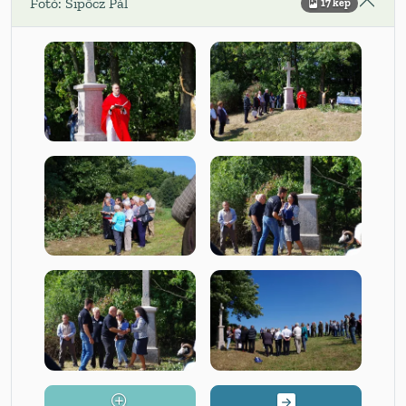
Fotó: Sipőcz Pál
17 kép