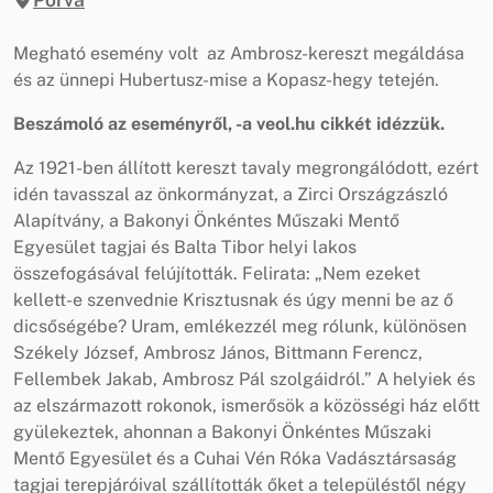
Megható esemény volt az Ambrosz-kereszt megáldása
és az ünnepi Hubertusz-mise a Kopasz-hegy tetején.
Beszámoló az eseményről, -a veol.hu cikkét idézzük.
Az 1921-ben állított kereszt tavaly megrongálódott, ezért
idén tavasszal az önkormányzat, a Zirci Országzászló
Alapítvány, a Bakonyi Önkéntes Műszaki Mentő
Egyesület tagjai és Balta Tibor helyi lakos
összefogásával felújították. Felirata: „Nem ezeket
kellett-e szenvednie Krisztusnak és úgy menni be az ő
dicsőségébe? Uram, emlékezzél meg rólunk, különösen
Székely József, Ambrosz János, Bittmann Ferencz,
Fellembek Jakab, Ambrosz Pál szolgáidról.” A helyiek és
az elszármazott rokonok, ismerősök a közösségi ház előtt
gyülekeztek, ahonnan a Bakonyi Önkéntes Műszaki
Mentő Egyesület és a Cuhai Vén Róka Vadásztársaság
tagjai terepjáróival szállították őket a településtől négy