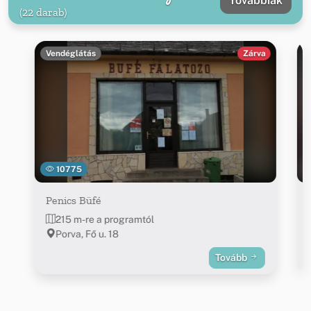
Továbbiak
(22 darab)
Vendéglátás
Zárva
10775
Penics Büfé
215 m-re a programtól
Porva, Fő u. 18
Tovább