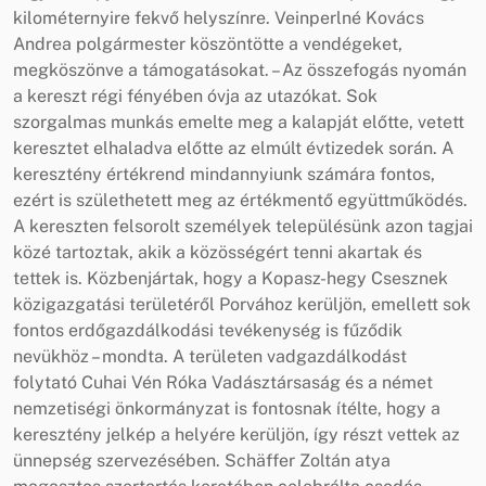
kilométernyire fekvő helyszínre. Veinperlné Kovács
Andrea polgármester köszöntötte a vendégeket,
megköszönve a támogatásokat. – Az összefogás nyomán
a kereszt régi fényében óvja az utazókat. Sok
szorgalmas munkás emelte meg a kalapját előtte, vetett
keresztet elhaladva előtte az elmúlt évtizedek során. A
keresztény értékrend mindannyiunk számára fontos,
ezért is születhetett meg az értékmentő együttműködés.
A kereszten felsorolt személyek településünk azon tagjai
közé tartoztak, akik a közösségért tenni akartak és
tettek is. Közbenjártak, hogy a Kopasz-hegy Csesznek
közigazgatási területéről Porvához kerüljön, emellett sok
fontos erdőgazdálkodási tevékenység is fűződik
nevükhöz – mondta. A területen vadgazdálkodást
folytató Cuhai Vén Róka Vadásztársaság és a német
nemzetiségi önkormányzat is fontosnak ítélte, hogy a
keresztény jelkép a helyére kerüljön, így részt vettek az
ünnepség szervezésében. Schäffer Zoltán atya