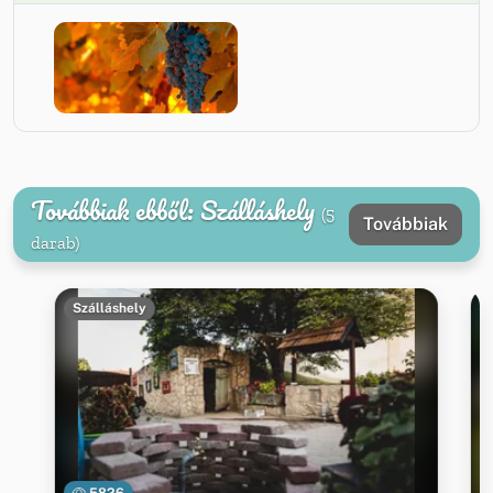
Továbbiak ebből: Szálláshely
(5
Továbbiak
darab)
Szálláshely
5826