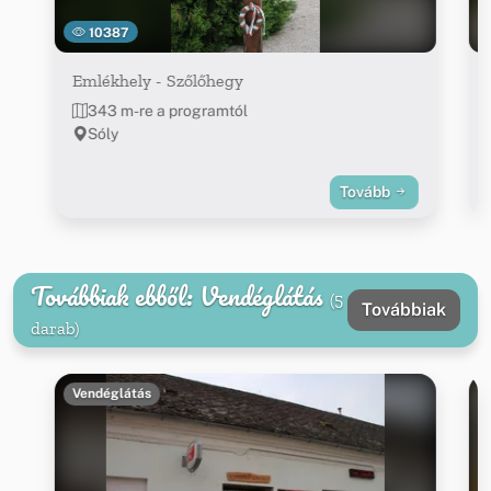
10387
Emlékhely - Szőlőhegy
343 m-re a programtól
Sóly
Tovább
Továbbiak ebből: Vendéglátás
(5
Továbbiak
darab)
Vendéglátás