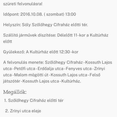
szüreti felvonulásra!
Időpont: 2016.10.08. ( szombat) 13:00
Helyszín: Sóly Szőlőhegy Cifraház előtti tér.
Szállító járművek díszítése: Délelőtt 11- kor a Kultúrház
előtt
Gyülekező: A Kultúrház előtt 12:30 -kor
A felvonulás menete: Szőlőhegy Cifraház - Kossuth Lajos
utca - Petőfi utca - Erdőalja utca - Fenyves utca - Zrínyi
utca - Malom mögötti út - Kossuth Lajos utca - Felső
játszótér - Kossuth Lajos utca - Kultúrház.
Megállók:
1. Szőlőhegy Cifraház előtti tér
2. Zrínyi utca eleje