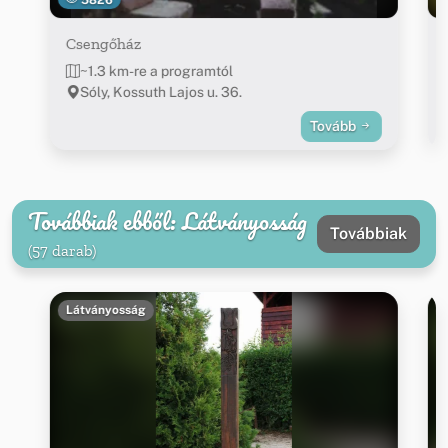
Csengőház
~1.3 km-re a programtól
Sóly, Kossuth Lajos u. 36.
Tovább
Továbbiak ebből: Látványosság
Továbbiak
(57 darab)
Látványosság