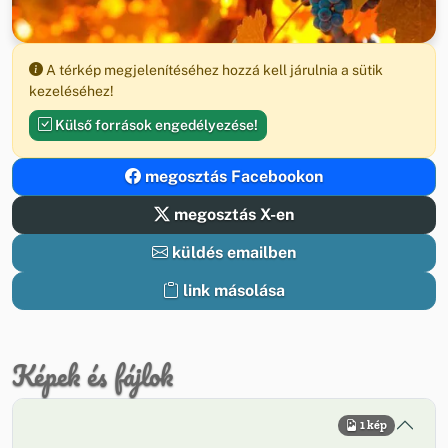
A térkép megjelenítéséhez hozzá kell járulnia a sütik
kezeléséhez!
Külső források engedélyezése!
megosztás Facebookon
megosztás X-en
küldés emailben
link másolása
Képek és fájlok
1 kép