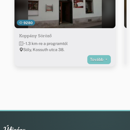
9280
Koppány Söröző
~1.3 km-re a programtól
Sóly, Kossuth utca 38.
Tovább
Útirány