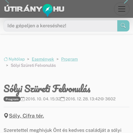
Ugrás a menüre
Ugrás a tartalomra
Nyitólap
Események
Program
Sólyi Szüreti Felvonulás
Sólyi Szüreti Felvonulás
2016. 10. 04. 15:32
2016. 12. 28. 13:42
3602
Program
Sóly, Cifra tér.
Szeretettel meghívjuk Önt és kedves családját a sólyi