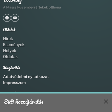
A klasszikus emberi értékek otthona
Oldalak
Hírek
Események
Helyek
Oldalak
Kiegészítés
Adatvédelmi nyilatkozat
Impresszum
Kapcsolat
Süti hozzájárulás
+36 20 211 1888
info@utirany.hu