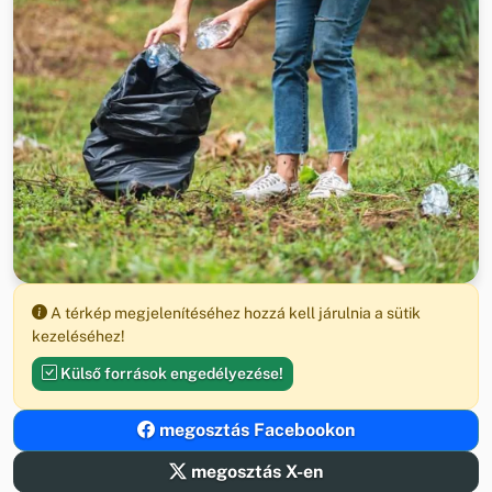
A térkép megjelenítéséhez hozzá kell járulnia a sütik
kezeléséhez!
Külső források engedélyezése!
megosztás Facebookon
megosztás X-en