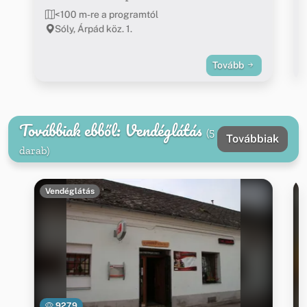
<100 m-re a programtól
Sóly, Árpád köz. 1.
Tovább
Továbbiak ebből: Vendéglátás
(5
Továbbiak
darab)
Vendéglátás
9279