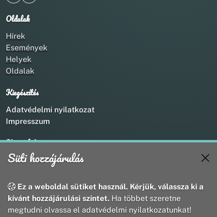
Oldalak
Hírek
Események
Helyek
Oldalak
Kiegészítés
Adatvédelmi nyilatkozat
Impresszum
Kapcsolat
Süti hozzájárulás
+36 20 211 1888
info@utirany.hu
webmaster@utirany.hu
Ez a weboldal sütiket használ. Kérjük, válassza ki a
8419 Csesznek, Vasút u.18.
kívánt hozzájárulási szintet.
Ha többet szeretne
megtudni olvassa el adatvédelmi nyilatkozatunkat!