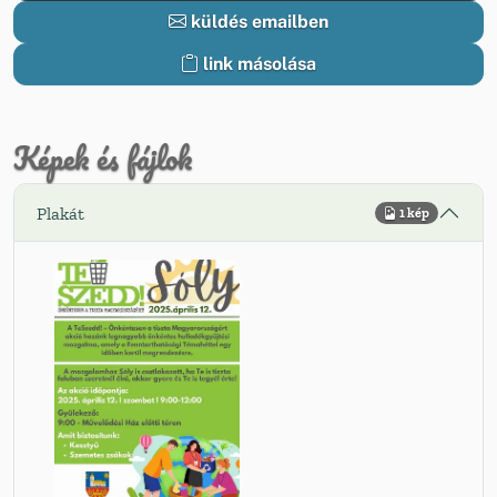
küldés emailben
link másolása
Képek és fájlok
Plakát
1 kép