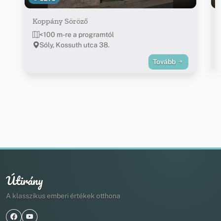
Koppány Söröző
<100 m-re a programtól
Sóly, Kossuth utca 38.
Tovább
Útirány
A klasszikus emberi értékek otthona