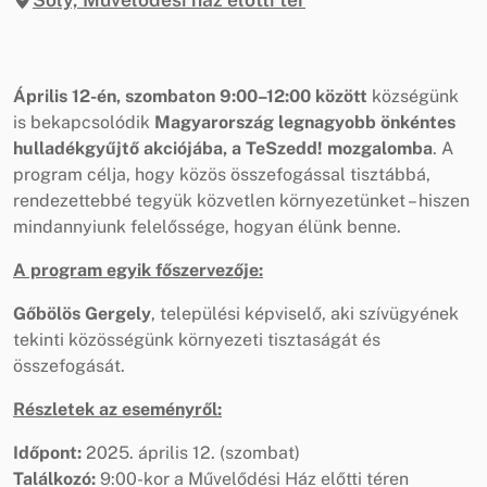
Április 12-én, szombaton 9:00–12:00 között
községünk
is bekapcsolódik
Magyarország legnagyobb önkéntes
hulladékgyűjtő akciójába, a TeSzedd! mozgalomba
. A
program célja, hogy közös összefogással tisztábbá,
rendezettebbé tegyük közvetlen környezetünket – hiszen
mindannyiunk felelőssége, hogyan élünk benne.
A program egyik főszervezője:
Gőbölös Gergely
, települési képviselő, aki szívügyének
tekinti közösségünk környezeti tisztaságát és
összefogását.
Részletek az eseményről:
Időpont:
2025. április 12. (szombat)
Találkozó:
9:00-kor a Művelődési Ház előtti téren