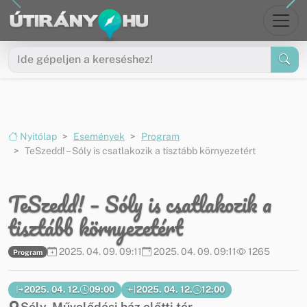
Ugrás a menüre
Ugrás a tartalomra
Nyitólap
Események
Program
TeSzedd! – Sóly is csatlakozik a tisztább környezetért
TeSzedd! – Sóly is csatlakozik a
tisztább környezetért
2025. 04. 09. 09:11
2025. 04. 09. 09:11
1265
Program
2025. 04. 12.
09:00
2025. 04. 12.
12:00
Sóly, Művelődési ház előtti tér