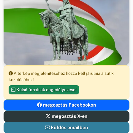
A térkép megjelenítéséhez hozzá kell járulnia a sütik
kezeléséhez!
Külső források engedélyezése!
megosztás Facebookon
megosztás X-en
küldés emailben