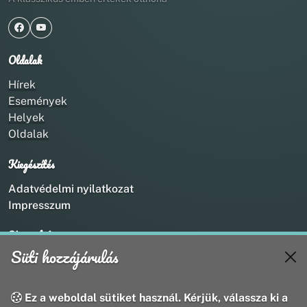
Oldalak
Hírek
Események
Helyek
Oldalak
Kiegészítés
Adatvédelmi nyilatkozat
Impresszum
Kapcsolat
Süti hozzájárulás
+36 20 211 1888
info@utirany.hu
webmaster@utirany.hu
Ez a weboldal sütiket használ. Kérjük, válassza ki a