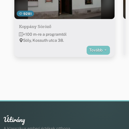
9281
Koppány Söröző
<100 m-re a programtól
Sóly, Kossuth utca 38.
Tovább
Útirány
A klasszikus emberi értékek otthona