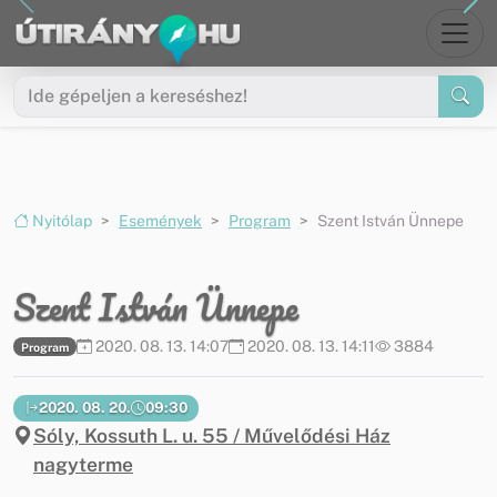
Ugrás a menüre
Ugrás a tartalomra
Nyitólap
Események
Program
Szent István Ünnepe
Szent István Ünnepe
2020. 08. 13. 14:07
2020. 08. 13. 14:11
3884
Program
2020. 08. 20.
09:30
Sóly, Kossuth L. u. 55 / Művelődési Ház
nagyterme