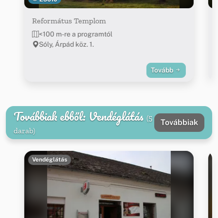
Református Templom
<100 m-re a programtól
Sóly, Árpád köz. 1.
Tovább
Továbbiak ebből: Vendéglátás
(5
Továbbiak
darab)
Vendéglátás