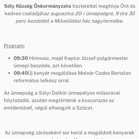
Sóly Község
Önkormányzata
tisztelettel meghívja Önt és
kedves családját
az augusztus 20-i ünnepségre, 9 óra 30
perc kezdettel a Művelődési ház nagytermébe.
Program:
09:30
Himnusz, majd Kaptur József polgármester
ünnepi beszéde, azt követően
09:40
Új kenyér megáldása Molnár Csaba Bertalan
református lelkész úrral
Az ünnepség a Sólyi Dalkör ünnepélyes műsorával
folytatódik, azután megtörténik a koszorúzás az
emlékműnél, végül elhangzik a Szózat.
Az ünnepség zárásaként sor kerül a megáldott kenyerek