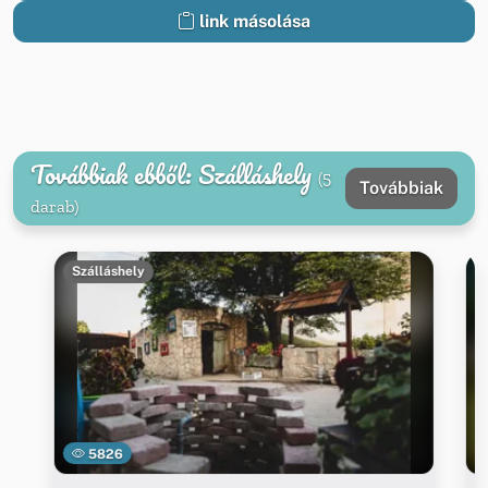
link másolása
Továbbiak ebből: Szálláshely
(5
Továbbiak
darab)
Szálláshely
5826