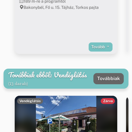
189 m-re a programtól
Bakonybél, Fő u. 15. Tájház, Torkos pajta
Tovább
Továbbiak ebből: Vendéglátás
Továbbiak
(13 darab)
Vendéglátás
Zárva