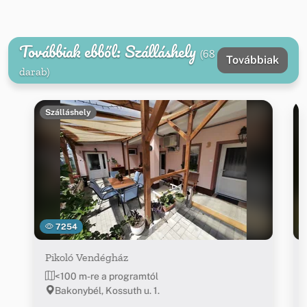
Továbbiak ebből: Szálláshely
(68
Továbbiak
darab)
Szálláshely
7254
Pikoló Vendégház
<100 m-re a programtól
Bakonybél, Kossuth u. 1.