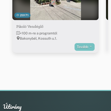
20171
Pikoló Vendéglő
<100 m-re a programtól
Bakonybél, Kossuth u.1.
Tovább
Útirány