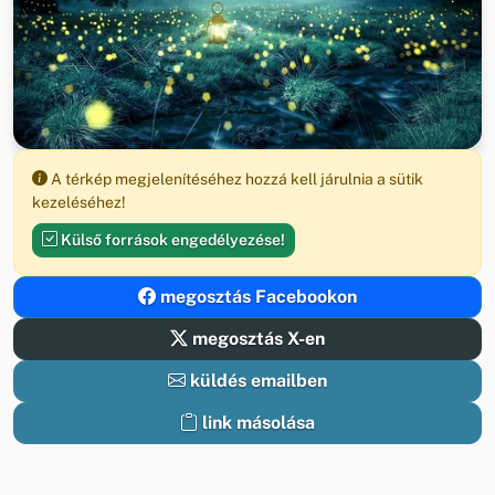
A térkép megjelenítéséhez hozzá kell járulnia a sütik
kezeléséhez!
Külső források engedélyezése!
megosztás Facebookon
megosztás X-en
küldés emailben
link másolása