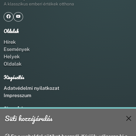
A klasszikus emberi értékek otthona
Oldalak
Hírek
Események
Helyek
Oldalak
Kiegészítés
Adatvédelmi nyilatkozat
Impresszum
Kapcsolat
Süti hozzájárulás
+36 20 211 1888
info@utirany.hu
webmaster@utirany.hu