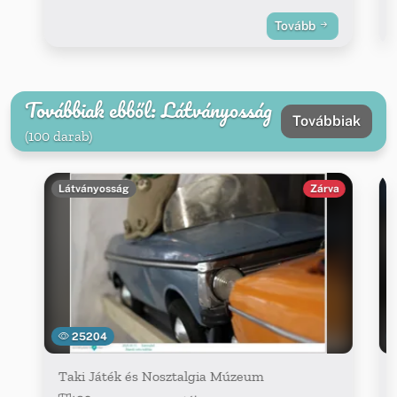
Tovább
Továbbiak ebből: Látványosság
Továbbiak
(100 darab)
Látványosság
Zárva
25204
Taki Játék és Nosztalgia Múzeum