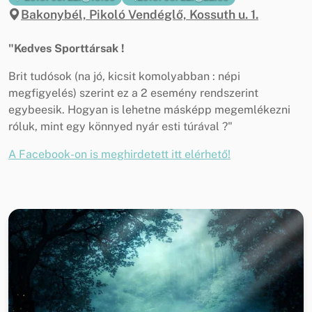
Bakonybél, Pikoló Vendéglő, Kossuth u. 1.
"Kedves Sporttársak !
Brit tudósok (na jó, kicsit komolyabban : népi
megfigyelés) szerint ez a 2 esemény rendszerint
egybeesik. Hogyan is lehetne másképp megemlékezni
róluk, mint egy könnyed nyár esti túrával ?"
A Facebook-on is meghirdetett itt elérhető!