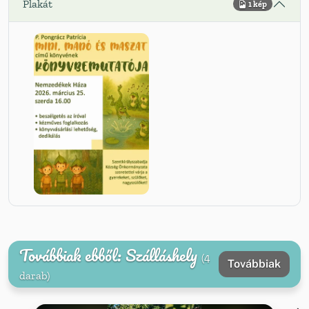
Plakát
1 kép
Továbbiak ebből: Szálláshely
(4
Továbbiak
darab)