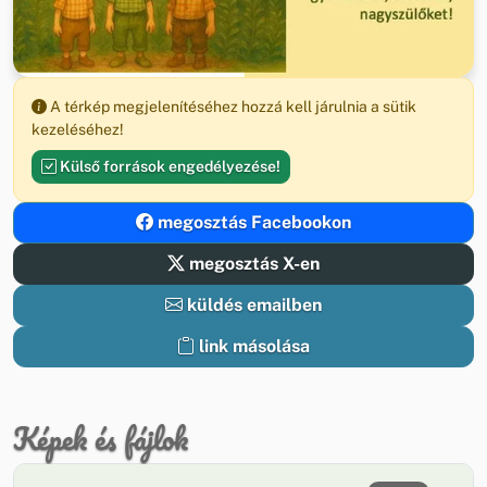
A térkép megjelenítéséhez hozzá kell járulnia a sütik
kezeléséhez!
Külső források engedélyezése!
megosztás Facebookon
megosztás X-en
küldés emailben
link másolása
Képek és fájlok