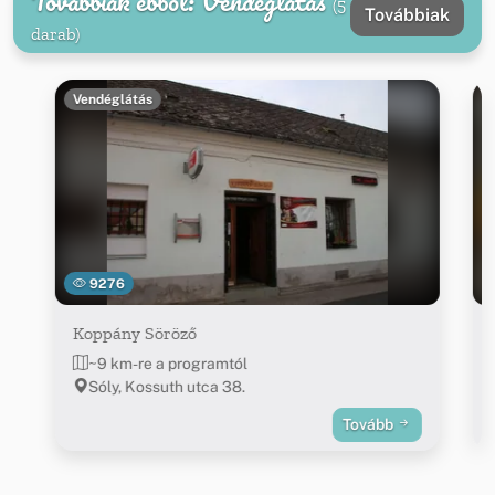
Továbbiak ebből: Vendéglátás
(5
Továbbiak
darab)
Vendéglátás
9276
Koppány Söröző
~9 km-re a programtól
Sóly, Kossuth utca 38.
Tovább