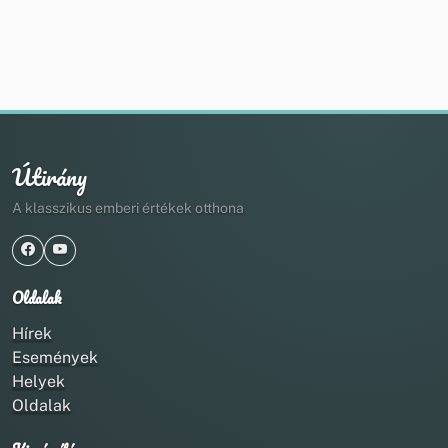
Útirány
A klasszikus emberi értékek otthona
Oldalak
Hírek
Események
Helyek
Oldalak