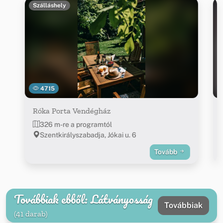
Szálláshely
4715
Róka Porta Vendégház
326 m-re a programtól
Szentkirályszabadja, Jókai u. 6
Tovább
Továbbiak ebből: Látványosság
Továbbiak
(41 darab)