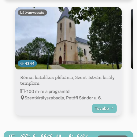
Látványosság
4344
Római katolikus plébánia, Szent István király
templom
<100 m-re a programtól
Szentkirályszabadja, Petőfi Sándor u. 6.
Tovább