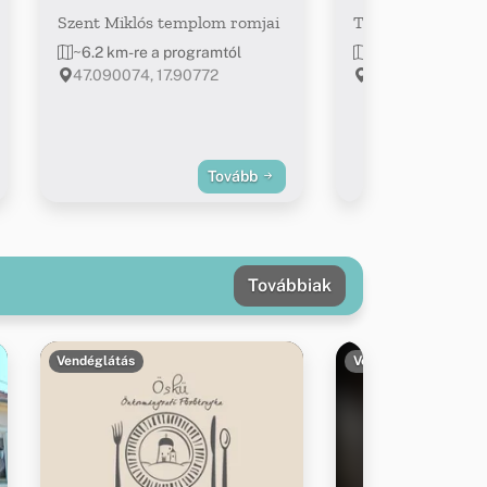
Szent Miklós templom romjai
Tűztorony
~6.2 km-re a programtól
~6.6 km-re a pro
47.090074, 17.90772
Veszprém, Vár u. 
Tovább
Továbbiak
Vendéglátás
Vendéglátás