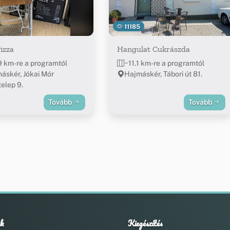
11185
izza
Hangulat Cukrászda
9 km-re a programtól
~11.1 km-re a programtól
áskér, Jókai Mór
Hajmáskér, Tábori út 81.
telep 9.
Tovább
Tovább
k
Kiegészítés