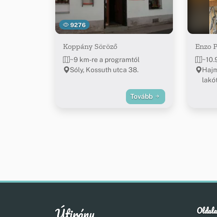
9276
Koppány Söröző
Enzo P
~9 km-re a programtól
~10.
Sóly, Kossuth utca 38.
Hajm
lakó
Tovább
Útirány
Oldala