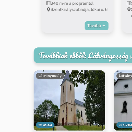
340 m-re a programtól
Szentkirályszabadja, Jókai u. 6
Tovább
Továbbiak ebből: Látványosság
(
Látványosság
Látván
4344
378