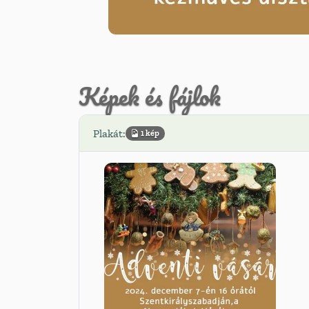
Képek és fájlok
Plakát:
1 kép