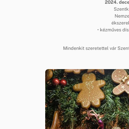
2024. dece
Szentk
Nemze
ékszerek
• kézműves dís
Mindenkit szeretettel vár Sze