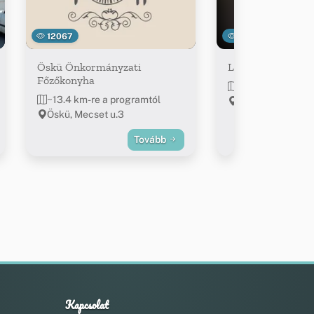
12067
13807
Öskü Önkormányzati
Lila Akác Söröző
Főzőkonyha
~13.9 km-re a pr
~13.4 km-re a programtól
Öskü, Bántai u. 1
Öskü, Mecset u.3
Tovább
Kapcsolat