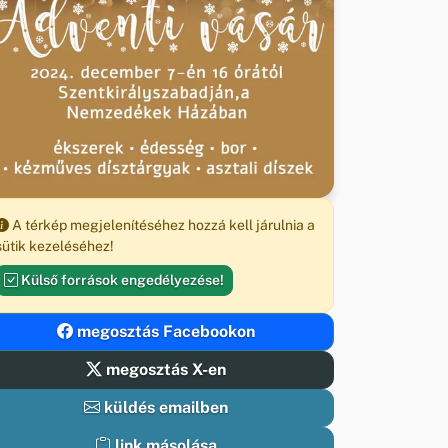
A térkép megjelenítéséhez hozzá kell járulnia a
sütik kezeléséhez!
Külső források engedélyezése!
megosztás Facebookon
megosztás X-en
küldés emailben
link másolása