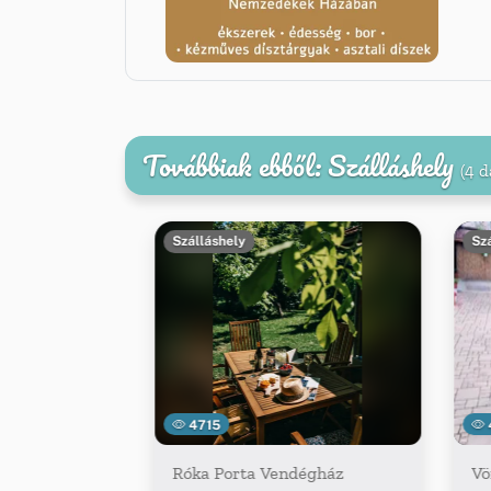
Továbbiak ebből: Szálláshely
(4 d
Szálláshely
Sz
4715
Róka Porta Vendégház
Vö