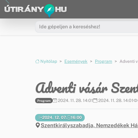
Ugrás a menüre
Ugrás a tartalomra
Nyitólap
Események
Program
Adventi 
Adventi vásár Szen
2024. 11. 28. 14:01
2024. 11. 28. 14:01
Program
2024. 12. 07.
16:00
Szentkirályszabadja, Nemzedékek Há