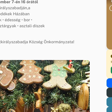
mber 7-én 16 órától
irályszabadján,a
dékek Házában
 • édesség • bor •
ztárgyak • asztali díszek
ntkirályszabadja Község Önkormányzata!