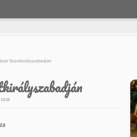
vásár Szentkirályszabadján
tkirályszabadján
1018
za