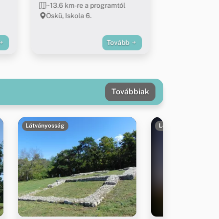
~13.6 km-re a programtól
Öskü, Iskola 6.
Tovább
Továbbiak
Látványosság
Látványosság