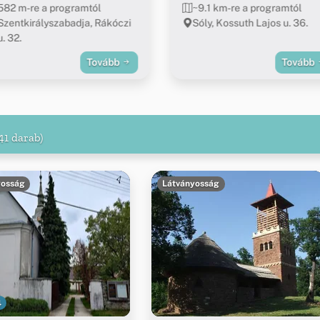
582 m-re a programtól
~9.1 km-re a programtól
Szentkirályszabadja, Rákóczi
Sóly, Kossuth Lajos u. 36.
u. 32.
Tovább
Tovább
41 darab)
yosság
Látványosság
4