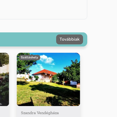
Továbbiak
Szálláshely
Szandra Vendégháza