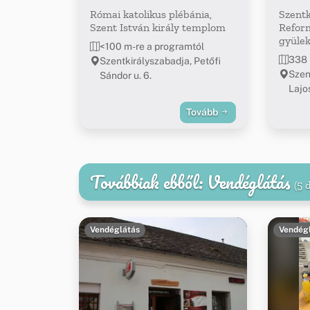
Római katolikus plébánia,
Szentk
Szent István király templom
Refor
gyülek
<100 m-re a programtól
338 
Szentkirályszabadja, Petőfi
Szen
Sándor u. 6.
Lajos
Tovább
Továbbiak ebből: Vendéglátás
(5 
Vendéglátás
Vendég