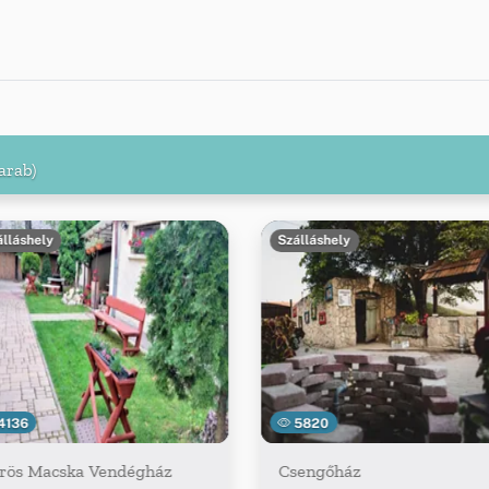
arab)
álláshely
Szálláshely
4136
5820
rös Macska Vendégház
Csengőház