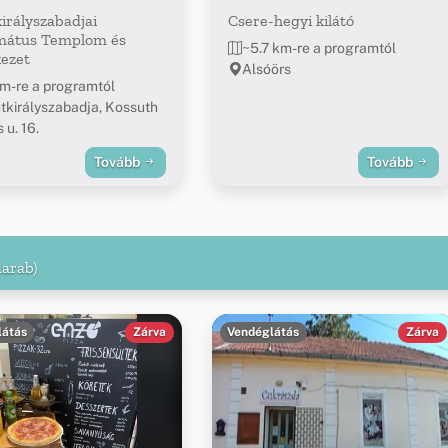
irályszabadjai
Csere-hegyi kilátó
mátus Templom és
~5.7 km-re a programtól
ezet
Alsóörs
m-re a programtól
tkirályszabadja, Kossuth
 u. 16.
Tovább
Tovább
darab)
látás
Zárva
Vendéglátás
Zárva