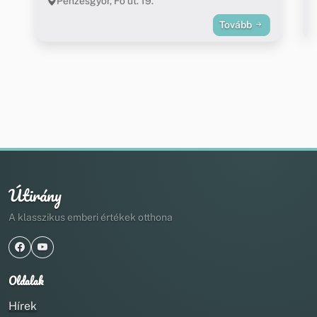
Pénzesgyőr, Fő út. 19.
Tovább
Útirány
A klasszikus emberi értékek otthona
Oldalak
Hírek