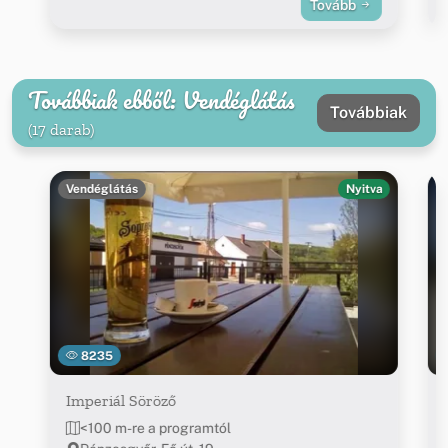
Tovább
Továbbiak ebből: Vendéglátás
Továbbiak
(17 darab)
Vendéglátás
Nyitva
8235
Imperiál Söröző
<100 m-re a programtól