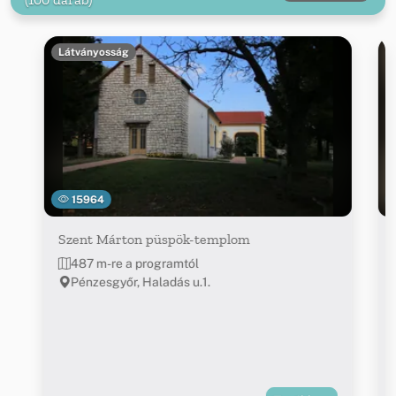
Látványosság
15964
Szent Márton püspök-templom
487 m-re a programtól
Pénzesgyőr, Haladás u.1.