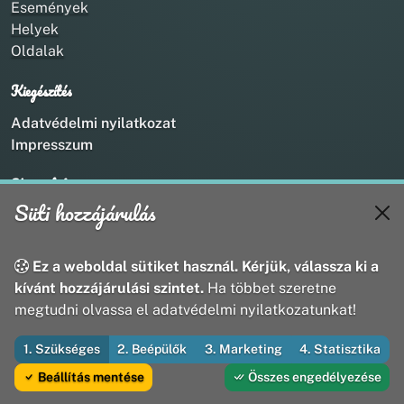
Események
Helyek
Oldalak
Kiegészítés
Adatvédelmi nyilatkozat
Impresszum
Kapcsolat
Süti hozzájárulás
+36 20 211 1888
info@utirany.hu
webmaster@utirany.hu
Ez a weboldal sütiket használ. Kérjük, válassza ki a
8419 Csesznek, Vasút u.18.
kívánt hozzájárulási szintet.
Ha többet szeretne
megtudni olvassa el adatvédelmi nyilatkozatunkat!
1. Szükséges
2. Beépülők
3. Marketing
4. Statisztika
© 2026 Útirány Webmédia Bt. — Minden jog fenntartva
Beállítás mentése
Összes engedélyezése
Fejleszti és üzemelteti az Útirány