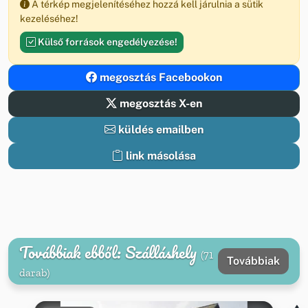
A térkép megjelenítéséhez hozzá kell járulnia a sütik
kezeléséhez!
Külső források engedélyezése!
megosztás Facebookon
megosztás X-en
küldés emailben
link másolása
Továbbiak ebből: Szálláshely
(71
Továbbiak
darab)