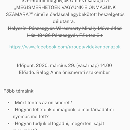
Szeretettel meghívjuk Önt és családját a
„MEGISMERHETŐEK VAGYUNK-E ÖNMAGUNK
SZÁMÁRA?” című előadással egybekötött beszélgetős
délutánra.
Helyszín: Pénzesgyőr, Vörösmarty Mihály Művelődési
Ház, (8426 Pénzesgyőr, Fő utca 2.)
https://www.facebook.com/groups/videkenbenazok
Időpont: 2020. március 29. (vasárnap) 14:00
Előadó: Balog Anna önismereti szakember
Főbb témáink:
- Miért fontos az önismeret?
- Hogyan lehetünk önmagunk, a mai társadalmi
nyomás mellett?
- Hogyan tudjuk elfogadni, megérteni saját