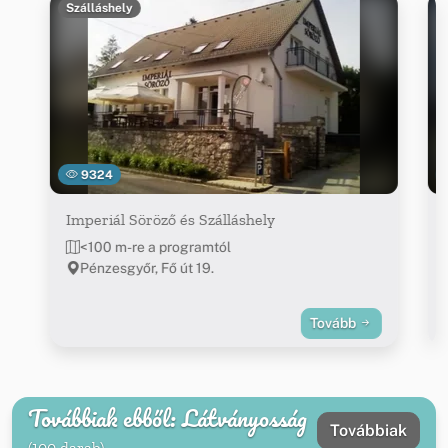
Szálláshely
9324
Imperiál Söröző és Szálláshely
<100 m-re a programtól
Pénzesgyőr, Fő út 19.
Tovább
Továbbiak ebből: Látványosság
Továbbiak
(100 darab)