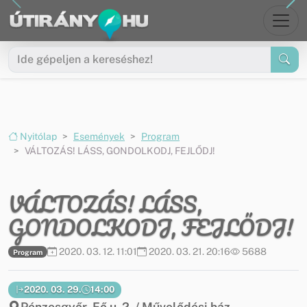
Ugrás a menüre
Ugrás a tartalomra
Nyitólap
Események
Program
VÁLTOZÁS! LÁSS, GONDOLKODJ, FEJLŐDJ!
VÁLTOZÁS! LÁSS,
GONDOLKODJ, FEJLŐDJ!
2020. 03. 12. 11:01
2020. 03. 21. 20:16
5688
Program
2020. 03. 29.
14:00
Pénzesgyőr, Fő u. 2. / Művelődési ház