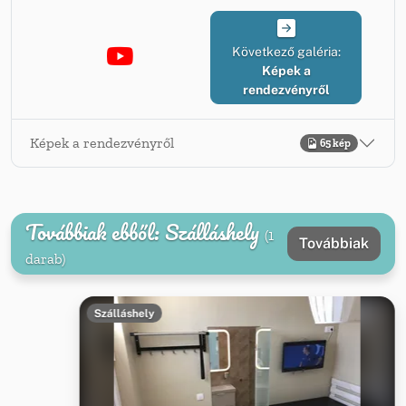
Következő galéria:
Képek a
rendezvényről
Képek a rendezvényről
65 kép
Továbbiak ebből: Szálláshely
(1
Továbbiak
darab)
Szálláshely