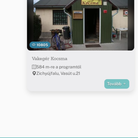
10805
Vakegér Kocsma
584 m-re a programtól
Zichyújfalu, Vasút u.21
Tovább