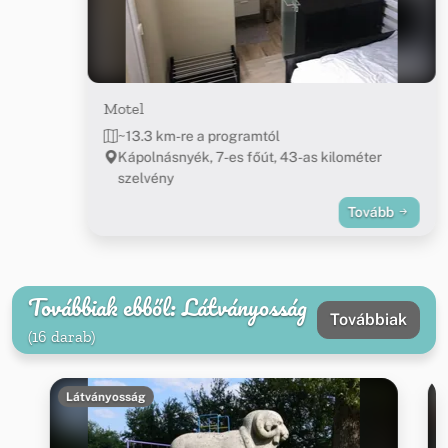
Motel
~13.3 km-re a programtól
Kápolnásnyék, 7-es főút, 43-as kilométer
szelvény
Tovább
Továbbiak ebből: Látványosság
Továbbiak
(16 darab)
Látványosság