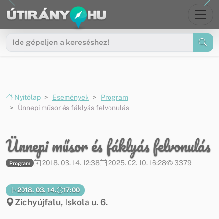
Ugrás a menüre
Ugrás a tartalomra
Nyitólap
Események
Program
Ünnepi műsor és fáklyás felvonulás
Ünnepi műsor és fáklyás felvonulás
2018. 03. 14. 12:38
2025. 02. 10. 16:28
3379
Program
2018. 03. 14.
17:00
Zichyújfalu, Iskola u. 6.