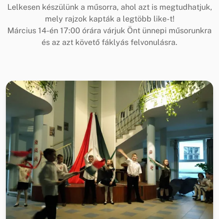
Lelkesen készülünk a műsorra, ahol azt is megtudhatjuk,
mely rajzok kapták a legtöbb like-t!
Március 14-én 17:00 órára várjuk Önt ünnepi műsorunkra
és az azt követő fáklyás felvonulásra.