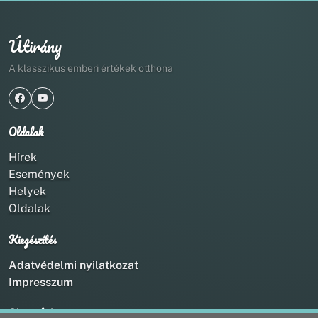
Útirány
A klasszikus emberi értékek otthona
Oldalak
Hírek
Események
Helyek
Oldalak
Kiegészítés
Adatvédelmi nyilatkozat
Impresszum
Kapcsolat