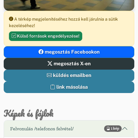
A térkép megjelenítéséhez hozzá kell járulnia a sütik
kezeléséhez!
Külső források engedélyezése!
megosztás Facebookon
megosztás X-en
küldés emailben
link másolása
Képek és fájlok
Felvonulás /telefonos felvétel/
1 kép