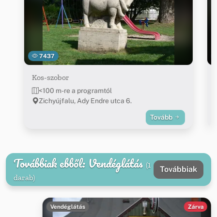
7437
Kos-szobor
<100 m-re a programtól
Zichyújfalu, Ady Endre utca 6.
Tovább
Továbbiak ebből: Vendéglátás
(1
Továbbiak
darab)
Vendéglátás
Zárva