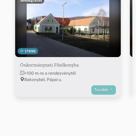
Vendéglátás
17696
Önkormányzati Főzőkonyha
<100 m-re a rendezvénytől
Bakonybél, Pápai u.
Tovább