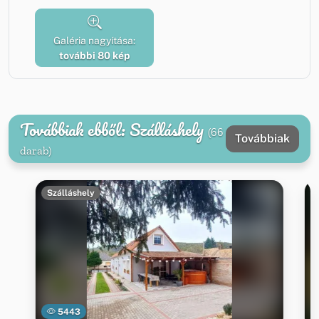
Galéria nagyítása:
további 80 kép
Továbbiak ebből: Szálláshely
(66
Továbbiak
darab)
Szálláshely
5443