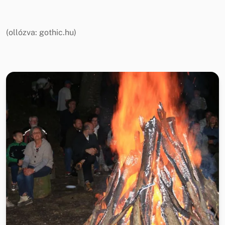
(ollózva: gothic.hu)