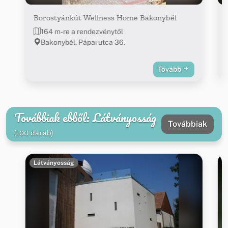
Borostyánkút Wellness Home Bakonybél
164 m-re a rendezvénytől
Bakonybél, Pápai utca 36.
Tovább
Továbbiak ebből: Látványosság
Továbbiak
(100 darab)
Látványosság