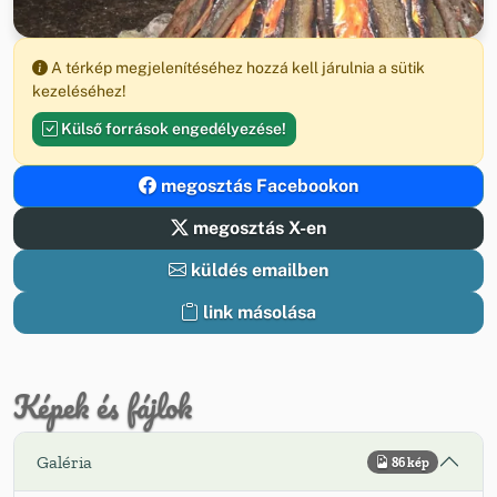
A térkép megjelenítéséhez hozzá kell járulnia a sütik
kezeléséhez!
Külső források engedélyezése!
megosztás Facebookon
megosztás X-en
küldés emailben
link másolása
Képek és fájlok
Galéria
86 kép