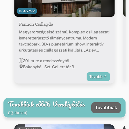
45792
Pannon Csillagda
Magyarország első számú, komplex csillagászati
ismeretterjesztő élménycentruma. Modern
távcsőpark, 3D-s planetáriumi show, interaktív
űrkutatási és csillagászati kiállítás. „Az év
ökoturisztikai látogatóközpontja 2012” díj
201 m-re a rendezvénytől
birtokosa.
Bakonybél, Szt. Gellért tér 9.
Tovább
Továbbiak ebből: Vendéglátás
Továbbiak
(13 darab)