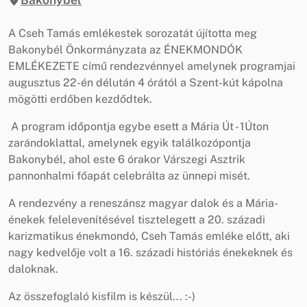
A Cseh Tamás emlékestek sorozatát újította meg
Bakonybél Önkormányzata az ÉNEKMONDÓK
EMLÉKEZETE című rendezvénnyel amelynek programjai
augusztus 22-én délután 4 órától a Szent-kút kápolna
mögötti erdőben kezdődtek.
A program időpontja egybe esett a Mária Út - 1Úton
zarándoklattal, amelynek egyik találkozópontja
Bakonybél, ahol este 6 órakor Várszegi Asztrik
pannonhalmi főapát celebrálta az ünnepi misét.
A rendezvény a reneszánsz magyar dalok és a Mária-
énekek felelevenítésével tisztelegett a 20. századi
karizmatikus énekmondó, Cseh Tamás emléke előtt, aki
nagy kedvelője volt a 16. századi históriás énekeknek és
daloknak.
Az összefoglaló kisfilm is készül... :-)