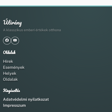
Útirány
A klasszikus emberi értékek otthona
Oldalak
Hírek
Események
Helyek
Oldalak
Kiegészítés
Adatvédelmi nyilatkozat
Impresszum