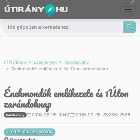
Ugrás a menüre
Ugrás a tartalomra
Nyitólap
Események
Rendezvény
Énekmondók emlékezete és 1Úton zarándoknap
Énekmondók emlékezete és 1Úton
zarándoknap
2015. 08. 25. 00:00
2016. 09. 26. 23:23
7566
Rendezvény
2015. 08. 22.
08:00
Bakonybél