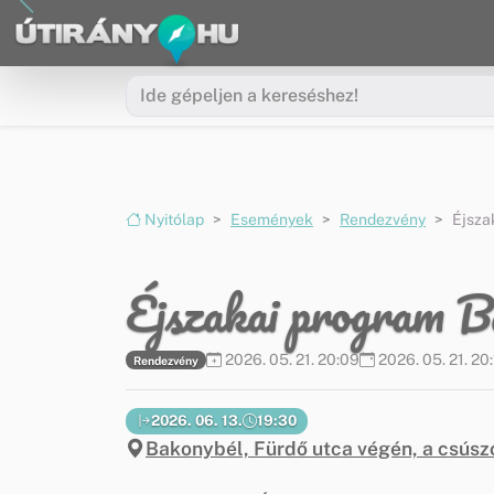
Ugrás a menüre
Ugrás a tartalomra
Nyitólap
Események
Rendezvény
Éjsza
Éjszakai program B
2026. 05. 21. 20:09
2026. 05. 21. 20:
Rendezvény
2026. 06. 13.
19:30
Bakonybél, Fürdő utca végén, a csúszó