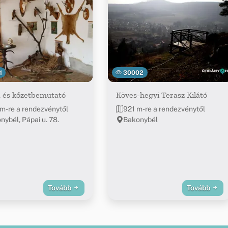
1
30002
a és kőzetbemutató
Köves-hegyi Terasz Kilátó
m-re a rendezvénytől
921 m-re a rendezvénytől
nybél, Pápai u. 78.
Bakonybél
Tovább
Tovább