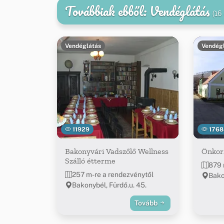
Továbbiak ebből: Vendéglátás
(16
Vendéglátás
Vendég
11929
1768
Bakonyvári Vadszőlő Wellness
Önkor
Szálló étterme
879 
257 m-re a rendezvénytől
Bako
Bakonybél, Fürdő.u. 45.
Tovább