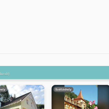
darab)
hely
Szálláshely