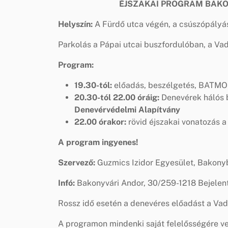
ÉJSZAKAI PROGRAM BAK
Helyszín:
A Fürdő utca végén, a csúszópályás
Parkolás a Pápai utcai buszfordulóban, a Vads
Program:
19.30-tól:
előadás, beszélgetés, BATMO
20.30-tól 22.00 óráig:
Denevérek hálós b
Denevérvédelmi Alapítvány
22.00 órakor:
rövid éjszakai vonatozás a
A program ingyenes!
Szervező:
Guzmics Izidor Egyesület, Bakony
Infó:
Bakonyvári Andor, 30/259-1218 Bejelent
Rossz idő esetén a denevéres előadást a Vad
A programon mindenki saját felelősségére ve