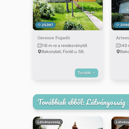
25397
209
Gerence Fogadó
Artemi
116 m-re a rendezvénytől
143 
Bakonybél, Fürdő u. 59.
Bako
Tovább
Továbbiak ebből: Látványosság
(
Látványosság
Látván