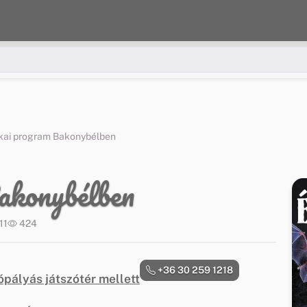
kai program Bakonybélben
akonybélben
11
424
+36 30 259 1218
pályás játszótér mellett