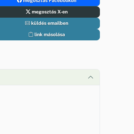
megosztás Facebookon
megosztás X-en
küldés emailben
link másolása