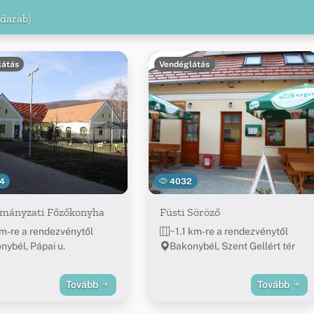
 darab)
látás
Vendéglátás
4
4032
mányzati Főzőkonyha
Füsti Söröző
m-re a rendezvénytől
~1.1 km-re a rendezvénytől
nybél, Pápai u.
Bakonybél, Szent Gellért tér
Tovább
Tovább