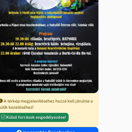
A térkép megjelenítéséhez hozzá kell járulnia a
sütik kezeléséhez!
Külső források engedélyezése!