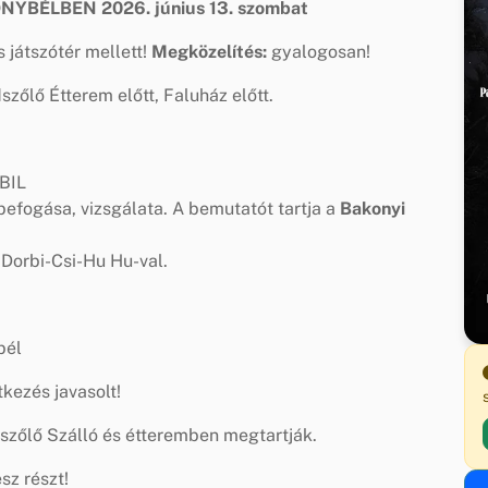
ONYBÉLBEN
2026. június 13. szombat
 játszótér mellett!
Megközelítés:
gyalogosan!
zőlő Étterem előtt, Faluház előtt.
BIL
efogása, vizsgálata. A bemutatót tartja a
Bakonyi
 Dorbi-Csi-Hu Hu-val.
bél
kezés javasolt!
szőlő Szálló és étteremben megtartják.
sz részt!