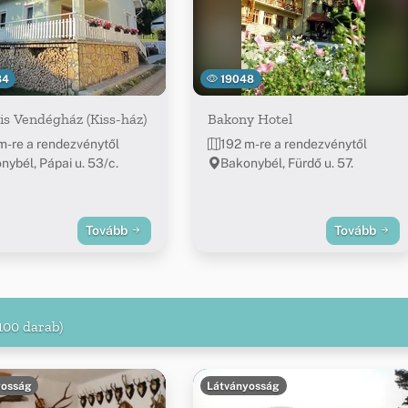
84
19048
s Vendégház (Kiss-ház)
Bakony Hotel
m-re a rendezvénytől
192 m-re a rendezvénytől
nybél, Pápai u. 53/c.
Bakonybél, Fürdő u. 57.
Tovább
Tovább
100 darab)
yosság
Látványosság