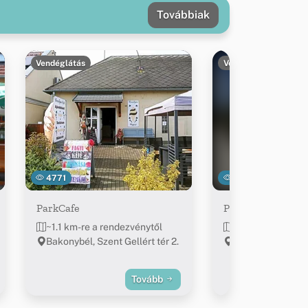
Továbbiak
Vendéglátás
Vendéglátás
4771
20166
ParkCafe
Pikoló Vendéglő
~1.1 km-re a rendezvénytől
~1.2 km-re a ren
Bakonybél, Szent Gellért tér 2.
Bakonybél, Kossu
Tovább