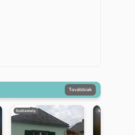
Továbbiak
Szálláshely
Szálláshely