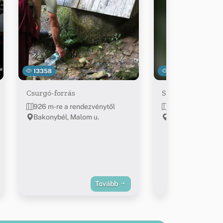
13358
11376
Csurgó-forrás
Sírkert, emlékhel
926 m-re a rendezvénytől
943 m-re a rend
Bakonybél, Malom u.
Bakonybél, Rákóc
Tovább