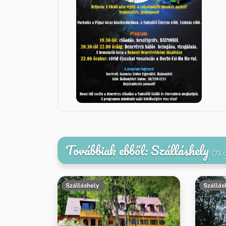
Továbbiak ebből: Szálláshely
(71 
Szálláshely
Szállás