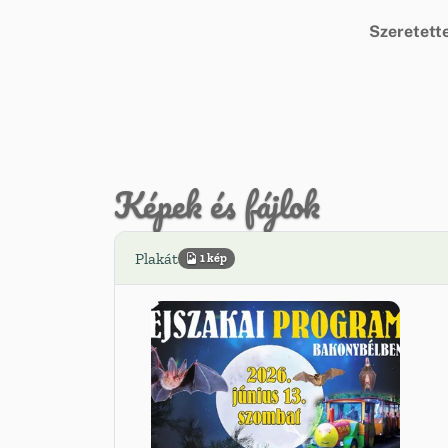
Szeretette
Képek és fájlok
Plakát
1 kép