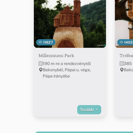
11627
1402
Millenniumi Park
Trófe
190 m-re a rendezvénytől
385 
Bakonybél, Pápai u. vége,
Bako
Pápa irányába
Tovább