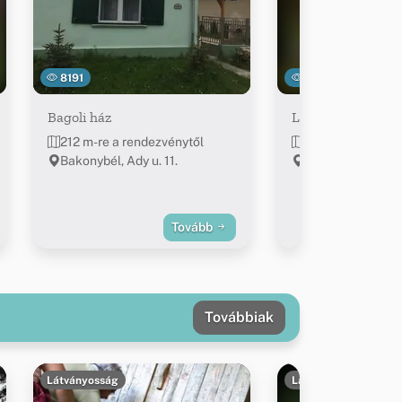
8191
7251
Bagoli ház
Levendula Vendé
212 m-re a rendezvénytől
221 m-re a rende
Bakonybél, Ady u. 11.
Bakonybél, Ady En
Tovább
Továbbiak
Látványosság
Látványosság