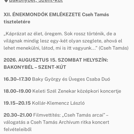
XII. ÉNEKMONDÓK EMLÉKEZETE
Cseh Tamás
tiszteletére
„Káprázat az élet, öregem. Sok rossz történik, de a
világnak mindig lesz egy-két olyan szeglete, ahová el
lehet menekülni, látod, mi is itt vagyunk...” (Cseh Tamás)
2026. AUGUSZTUS 15.
SZOMBAT
HELYSZÍN:
BAKONYBÉL – SZENT-KÚT
16.30–17.30
Baky György és Üveges Csaba Duó
18.00–19.00
Keleti Szél Zenekar középkori koncertje
19.15–20.15
Kollár-Klemencz László
20.30–21.00
Filmvettítés: „Cseh Tamás arcai” –
válogatás a Cseh Tamás Archívum ritka koncert
felvételeiből