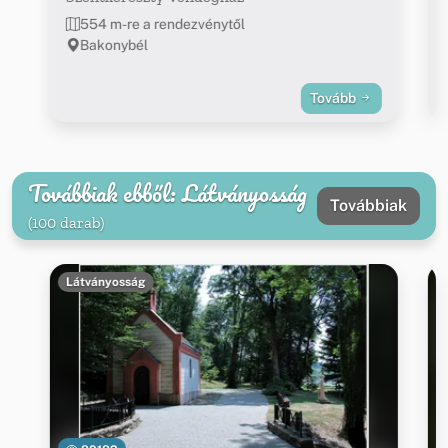
554 m-re a rendezvénytől
Bakonybél
Tovább
Továbbiak ebből: Látványosság
Továbbiak
(100 darab)
Látványosság