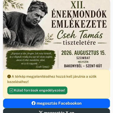
A térkép megjelenítéséhez hozzá kell járulnia a sütik
kezeléséhez!
Külső források engedélyezése!
megosztás Facebookon
megosztás X-en