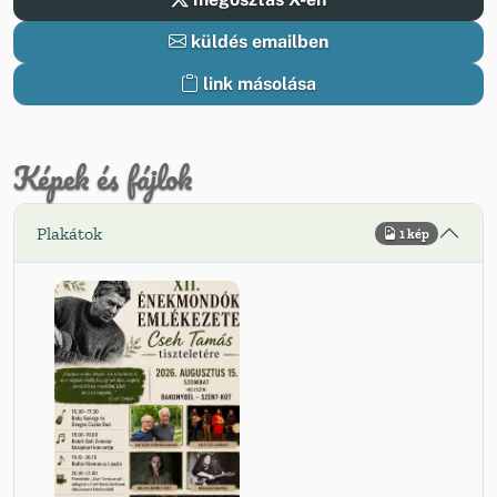
küldés emailben
link másolása
Képek és fájlok
Plakátok
1 kép