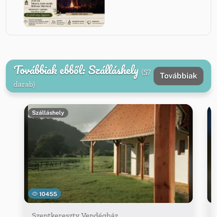
Továbbiak ebből: Szálláshely
(57
Továbbiak
darab)
Szálláshely
10455
Szentkereszty Vendégház