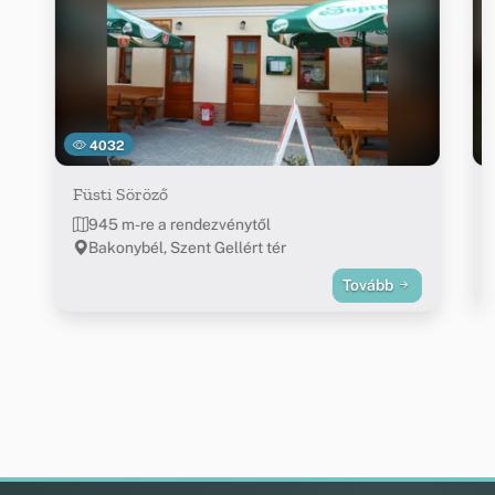
4032
Füsti Söröző
945 m-re a rendezvénytől
Bakonybél, Szent Gellért tér
Tovább