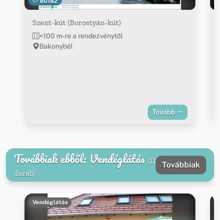
80182
Szent-kút (Borostyán-kút)
<100 m-re a rendezvénytől
Bakonybél
Tovább
Továbbiak ebből: Vendéglátás
(11
Továbbiak
darab)
Vendéglátás