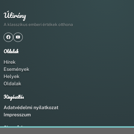
Útirány
A klasszikus emberi értékek otthona
Oldalak
Hírek
Események
Helyek
Oldalak
Kiegészítés
Adatvédelmi nyilatkozat
Impresszum
Kapcsolat