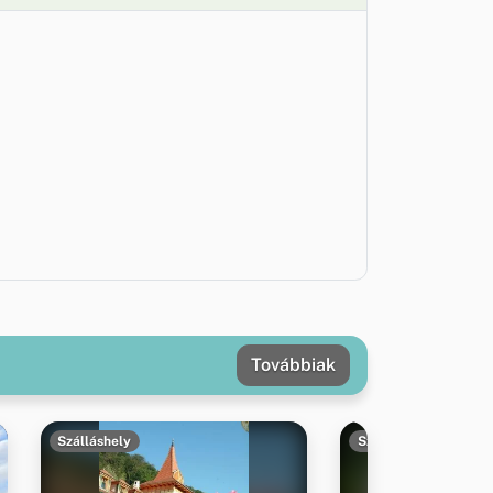
Továbbiak
Szálláshely
Szálláshely