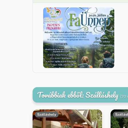
Továbbiak ebből: Szálláshely
(70 
Szálláshely
Szállás