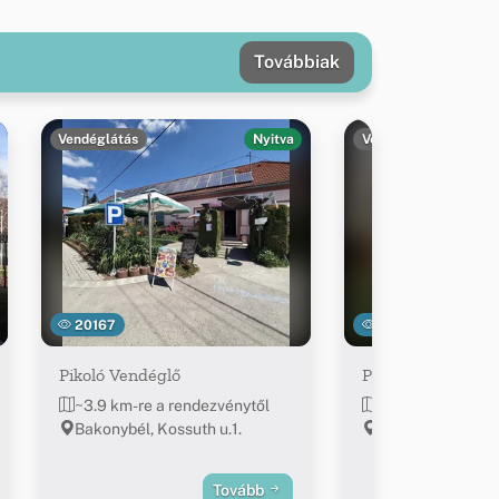
Továbbiak
Vendéglátás
Nyitva
Vendéglátás
20167
4772
Pikoló Vendéglő
ParkCafe
~3.9 km-re a rendezvénytől
~3.9 km-re a ren
Bakonybél, Kossuth u.1.
Bakonybél, Szent 
Tovább