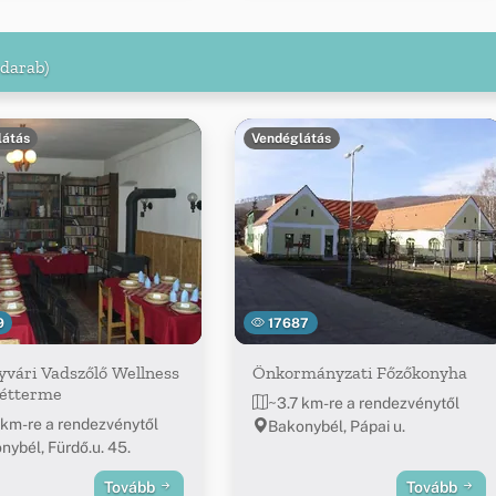
 darab)
látás
Vendéglátás
9
17687
vári Vadszőlő Wellness
Önkormányzati Főzőkonyha
 étterme
~3.7 km-re a rendezvénytől
 km-re a rendezvénytől
Bakonybél, Pápai u.
nybél, Fürdő.u. 45.
Tovább
Tovább