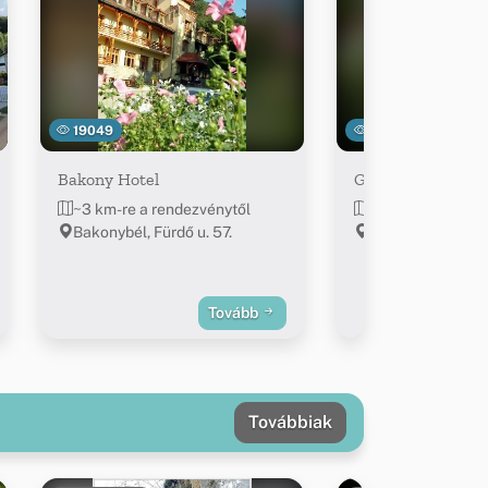
19049
25398
Bakony Hotel
Gerence Fogadó
~3 km-re a rendezvénytől
~3 km-re a rend
Bakonybél, Fürdő u. 57.
Bakonybél, Fürdő
Tovább
Továbbiak