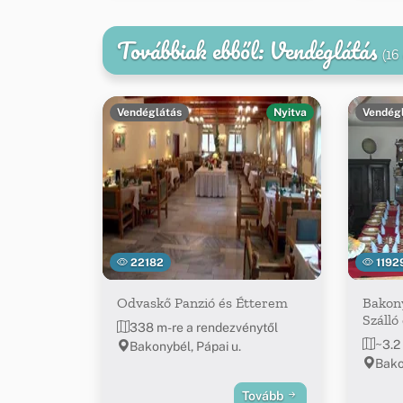
Továbbiak ebből: Vendéglátás
(16
Vendéglátás
Nyitva
Vendég
22182
1192
Odvaskő Panzió és Étterem
Bakony
Szálló
338 m-re a rendezvénytől
~3.2
Bakonybél, Pápai u.
Bako
Tovább