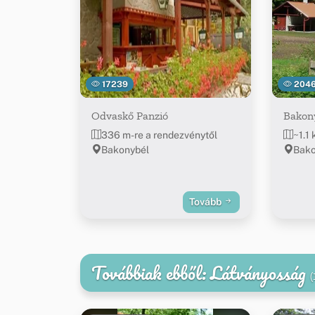
17239
204
Odvaskő Panzió
Bakon
336 m-re a rendezvénytől
~1.1
Bakonybél
Bako
Tovább
Továbbiak ebből: Látványosság
(