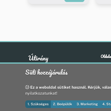
Útirány
Oldala
Hírek
A klasszikus emberi értékek otthona
Süti hozzájárulás
Esem
Hely
Oldal
Ez a weboldal sütiket használ. Kérjük, válas
nyilatkozatunkat!
1. Szükséges
2. Beépülők
3. Marketing
4. St
© 2026 Útirány Webmédia Bt. — Minden jog fenntart