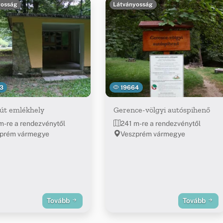
yosság
Látványosság
3
19664
út emlékhely
Gerence-völgyi autóspihenő
m-re a rendezvénytől
241 m-re a rendezvénytől
prém vármegye
Veszprém vármegye
Tovább
Tovább