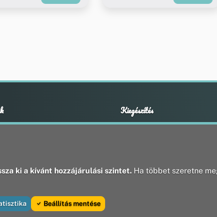
k
Kiegészítés
Adatvédelmi nyilatkozat
ények
Impresszum
ek
ak
sza ki a kívánt hozzájárulási szintet.
Ha többet szeretne meg
atisztika
Beállítás mentése
va