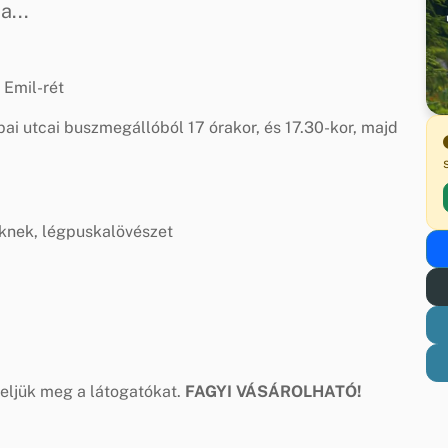
a...
 Emil-rét
ai utcai buszmegállóból 17 órakor, és 17.30-kor, majd
knek, légpuskalövészet
geljük meg a látogatókat.
FAGYI VÁSÁROLHATÓ!