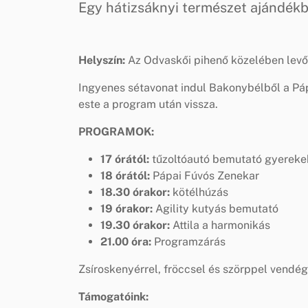
Egy hátizsáknyi természet ajándékb
Helyszín:
Az Odvaskői pihenő közelében levő
Ingyenes sétavonat indul Bakonybélből a Páp
este a program után vissza.
PROGRAMOK:
17 órától:
tűzoltóautó bemutató gyereke
18 órától:
Pápai Fúvós Zenekar
18.30 órakor:
kötélhúzás
19 órakor:
Agility kutyás bemutató
19.30 órakor:
Attila a harmonikás
21.00 óra:
Programzárás
Zsíroskenyérrel, fröccsel és szörppel vendé
Támogatóink: