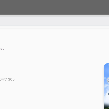
nep
:04
305