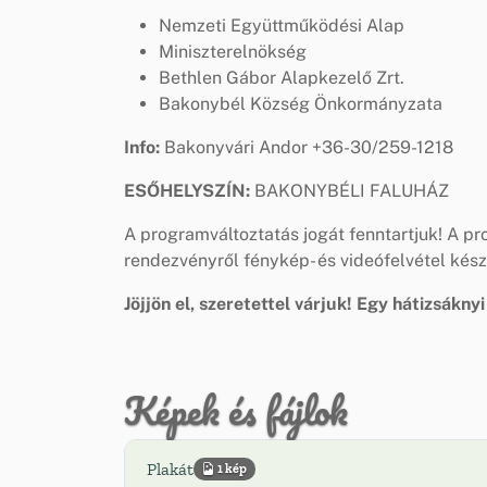
Nemzeti Együttműködési Alap
Miniszterelnökség
Bethlen Gábor Alapkezelő Zrt.
Bakonybél Község Önkormányzata
Info:
Bakonyvári Andor +36-30/259-1218
ESŐHELYSZÍN:
BAKONYBÉLI FALUHÁZ
A programváltoztatás jogát fenntartjuk! A pr
rendezvényről fénykép- és videófelvétel kész
Jöjjön el, szeretettel várjuk!
Egy hátizsáknyi
Képek és fájlok
Plakát
1 kép