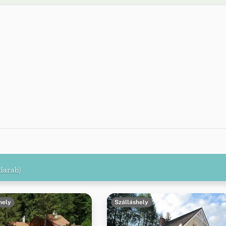
darab)
hely
Szálláshely