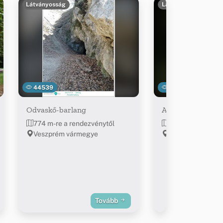
Látványosság
Látványosság
44539
14468
Odvaskő-barlang
Autós-turista pi
774 m-re a rendezvénytől
873 m-re a rend
Veszprém vármegye
Veszprém várme
Tovább