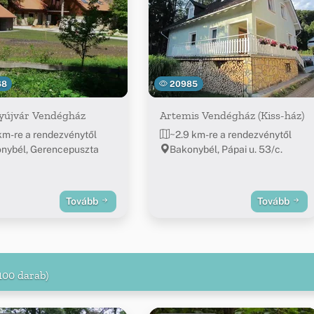
68
20985
yújvár Vendégház
Artemis Vendégház (Kiss-ház)
 km-re a rendezvénytől
~2.9 km-re a rendezvénytől
nybél, Gerencepuszta
Bakonybél, Pápai u. 53/c.
Tovább
Tovább
100 darab)