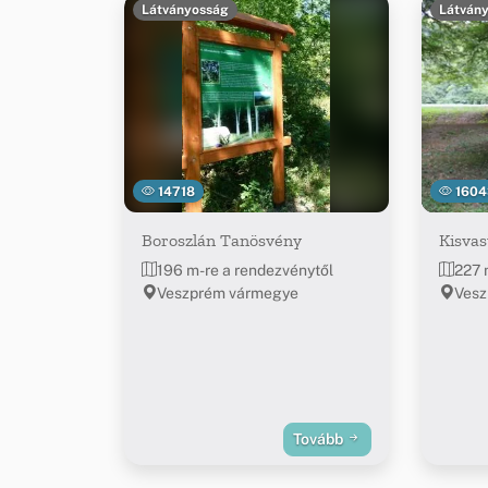
Látványosság
Látván
14718
1604
Boroszlán Tanösvény
Kisvas
196 m-re a rendezvénytől
227 
Veszprém vármegye
Vesz
Tovább