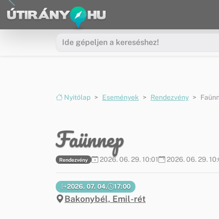
Ugrás a menüre
Ugrás a tartalomra
Nyitólap
Események
Rendezvény
Faün
Faünnep
2026. 06. 29. 10:01
2026. 06. 29. 10
Rendezvény
2026. 07. 04.
17:00
Bakonybél, Emil-rét