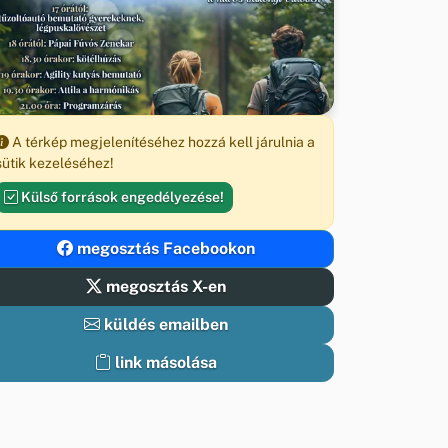
A térkép megjelenítéséhez hozzá kell járulnia a
sütik kezeléséhez!
Külső források engedélyezése!
megosztás Facebookon
megosztás X-en
küldés emailben
link másolása