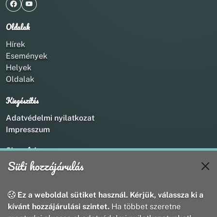
Oldalak
Hírek
Események
Helyek
Oldalak
Kiegészítés
Adatvédelmi nyilatkozat
Impresszum
Kapcsolat
Süti hozzájárulás
+36 20 211 1888
info@utirany.hu
webmaster@utirany.hu
Ez a weboldal sütiket használ. Kérjük, válassza ki a
8419 Csesznek, Vasút u.18.
kívánt hozzájárulási szintet.
Ha többet szeretne