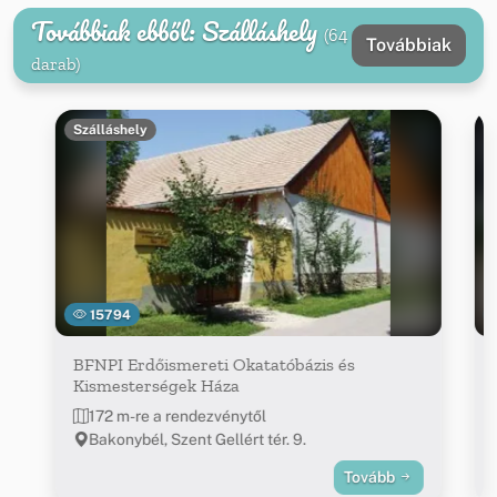
Továbbiak ebből: Szálláshely
(64
Továbbiak
darab)
Szálláshely
15794
BFNPI Erdőismereti Okatatóbázis és
Kismesterségek Háza
172 m-re a rendezvénytől
Bakonybél, Szent Gellért tér. 9.
Tovább