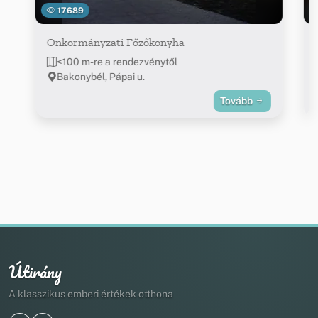
17689
Önkormányzati Főzőkonyha
<100 m-re a rendezvénytől
Bakonybél, Pápai u.
Tovább
Útirány
A klasszikus emberi értékek otthona