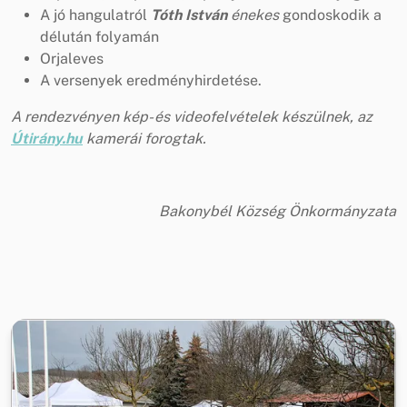
A jó hangulatról
Tóth István
énekes
gondoskodik a
délután folyamán
Orjaleves
A versenyek eredményhirdetése.
A rendezvényen kép- és videofelvételek készülnek, az
Útirány.hu
kamerái forogtak.
Bakonybél Község Önkormányzata