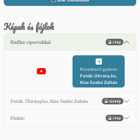
Képek és fájlok
Kisfilm riportokkal
1 kép
Következő galéria:
Fotók: Útirány.hu,
Kiss Szabó Zoltán
Fotók: Útirány.hu, Kiss Szabó Zoltán
153 kép
Plakát:
1 kép