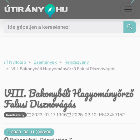
Ugrás a menüre
Ugrás a tartalomra
Nyitólap
Események
Rendezvény
VIII. Bakonybéli Hagyományőrző Falusi Disznóvágás
VIII. Bakonybéli Hagyományőrző
Falusi Disznóvágás
2023. 01. 17. 19:16
2025. 02. 10. 16:43
7152
Rendezvény
2023. 02. 11.
08:00
Bakonybél, Pápai utca 7.