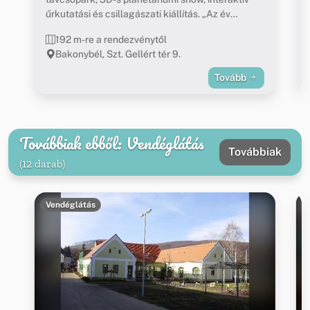
űrkutatási és csillagászati kiállítás. „Az év
ökoturisztikai látogatóközpontja 2012” díj
192 m-re a rendezvénytől
birtokosa.
Bakonybél, Szt. Gellért tér 9.
Tovább
Továbbiak ebből: Vendéglátás
Továbbiak
(12 darab)
Vendéglátás