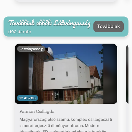
Továbbiak ebből: Látványosság
Továbbiak
(100 darab)
Látványosság
45783
Pannon Csillagda
Magyarország első számú, komplex csillagászati
ismeretterjesztő élménycentruma. Modern
távcsőpark, 3D-s planetáriumi show, interaktív