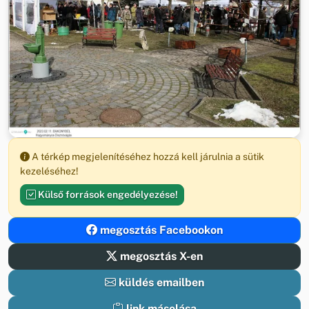
A térkép megjelenítéséhez hozzá kell járulnia a sütik
kezeléséhez!
Külső források engedélyezése!
megosztás Facebookon
megosztás X-en
küldés emailben
link másolása