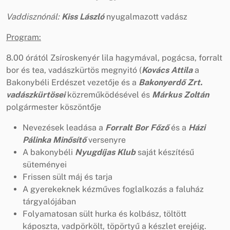
Vaddisznónál:
Kiss László
nyugalmazott vadász
Program:
8.00 órától Zsíroskenyér lila hagymával, pogácsa, forralt
bor és tea, vadászkürtös megnyitó (
Kovács Attila
a
Bakonybéli Erdészet vezetője és a
Bakonyerdő Zrt.
vadászkürtösei
közreműködésével és
Márkus Zoltán
polgármester köszöntője
Nevezések leadása a
Forralt Bor Főző
és a
Házi
Pálinka Minősítő
versenyre
A bakonybéli
Nyugdíjas Klub
saját készítésű
süteményei
Frissen sült máj és tarja
A gyerekeknek kézműves foglalkozás a faluház
tárgyalójában
Folyamatosan sült hurka és kolbász, töltött
káposzta, vadpörkölt, töpörtyű a készlet erejéig.