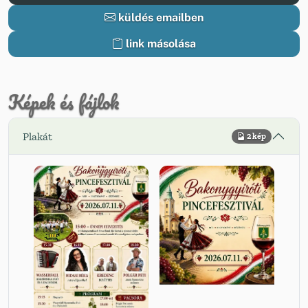
küldés emailben
link másolása
Képek és fájlok
Plakát
2 kép