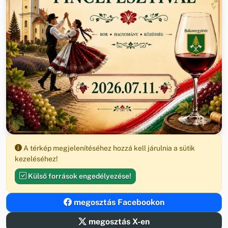
A térkép megjelenítéséhez hozzá kell járulnia a sütik
kezeléséhez!
Külső források engedélyezése!
megosztás Facebookon
megosztás X-en