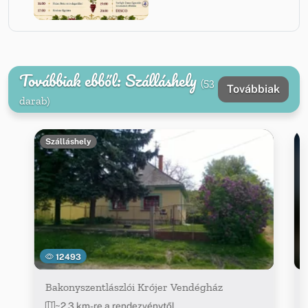
Továbbiak ebből: Szálláshely
(53
Továbbiak
darab)
Szálláshely
12493
Bakonyszentlászlói Krójer Vendégház
~2.3 km-re a rendezvénytől