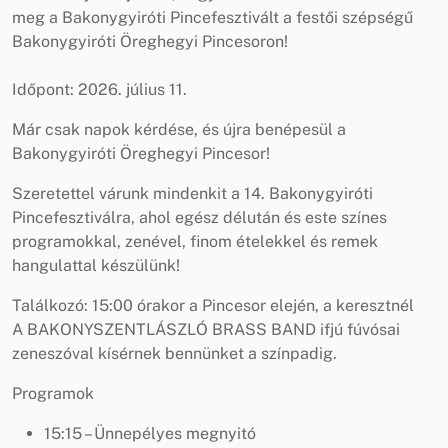
meg a Bakonygyiróti Pincefesztivált a festői szépségű
Bakonygyiróti Öreghegyi Pincesoron!
Időpont: 2026. július 11.
Már csak napok kérdése, és újra benépesül a
Bakonygyiróti Öreghegyi Pincesor!
Szeretettel várunk mindenkit a 14. Bakonygyiróti
Pincefesztiválra, ahol egész délután és este színes
programokkal, zenével, finom ételekkel és remek
hangulattal készülünk!
Találkozó: 15:00 órakor a Pincesor elején, a keresztnél
A BAKONYSZENTLÁSZLÓ BRASS BAND ifjú fúvósai
zeneszóval kísérnek bennünket a színpadig.
Programok
15:15 – Ünnepélyes megnyitó