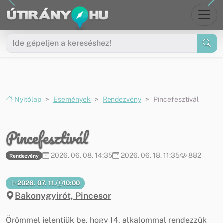
Ugrás a menüre
Ugrás a tartalomra
Nyitólap
Események
Rendezvény
Pincefesztivál
Pincefesztivál
2026. 06. 08. 14:35
2026. 06. 18. 11:35
882
Rendezvény
2026. 07. 11.
10:00
Bakonygyirót, Pincesor
Örömmel jelentjük be, hogy 14. alkalommal rendezzük