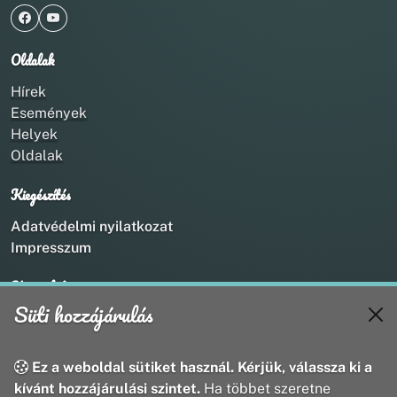
Oldalak
Hírek
Események
Helyek
Oldalak
Kiegészítés
Adatvédelmi nyilatkozat
Impresszum
Kapcsolat
Süti hozzájárulás
+36 20 211 1888
info@utirany.hu
webmaster@utirany.hu
Ez a weboldal sütiket használ. Kérjük, válassza ki a
8419 Csesznek, Vasút u.18.
kívánt hozzájárulási szintet.
Ha többet szeretne