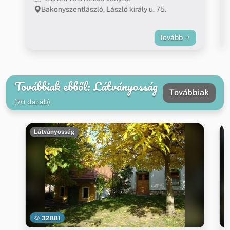
Bakonyszentlászló, László király u. 75.
Tovább
Továbbiak ebből: Látványosság
Továbbiak
(70 darab)
Látványosság
32881