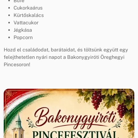
Büfé
Cukorkaárus
Kürtőskalács
Vattacukor
Jégkása
Popcorn
Hozd el családodat, barátaidat, és töltsünk együtt egy
felejthetetlen nyári napot a Bakonygyiróti Öreghegyi
Pincesoron!