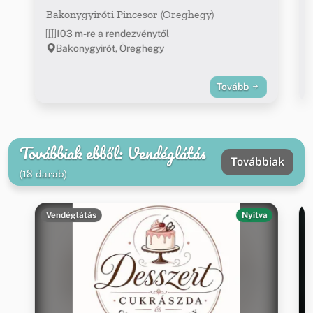
Bakonygyiróti Pincesor (Öreghegy)
103 m-re a rendezvénytől
Bakonygyirót, Öreghegy
Tovább
Továbbiak ebből: Vendéglátás
Továbbiak
(18 darab)
Vendéglátás
Nyitva