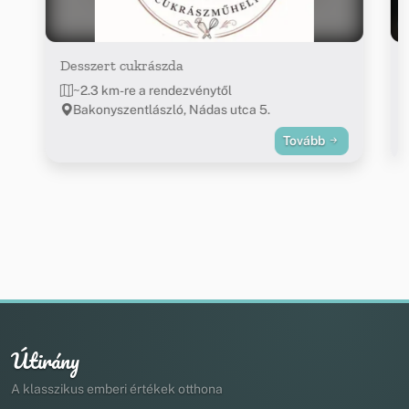
Desszert cukrászda
~2.3 km-re a rendezvénytől
Bakonyszentlászló, Nádas utca 5.
Tovább
Útirány
A klasszikus emberi értékek otthona