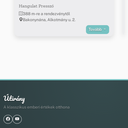
Hangulat Presszó
388 m-re a rendezvénytől
Bakonynána, Alkotmány u. 2.
Tovább
Útirány
A klasszikus emberi értékek otthona