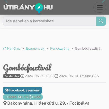
Ugrás a menüre
Ugrás a tartalomra
Nyitólap
Események
Rendezvény
Gombócfesztivál
Gombócfesztivál
2026. 05. 29. 13:03
2026. 06. 14. 17:00
835
Rendezvény
Facebook esemény
2026. 08. 15.
15:00
Bakonynána, Hidegkúti u. 29. / Focipálya