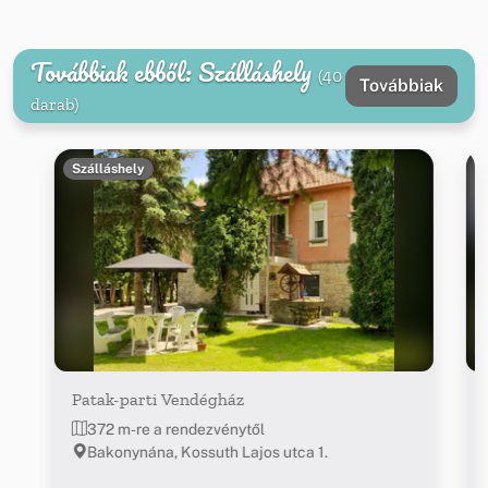
Továbbiak ebből: Szálláshely
(40
Továbbiak
darab)
Szálláshely
Patak-parti Vendégház
372 m-re a rendezvénytől
Bakonynána, Kossuth Lajos utca 1.