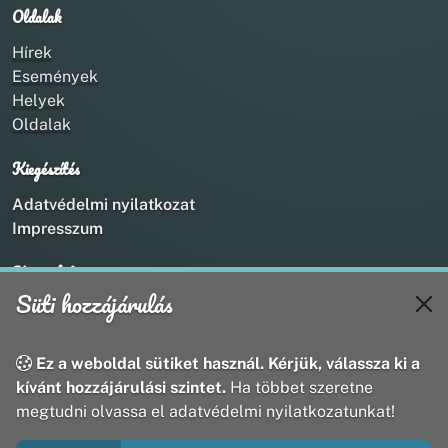
Oldalak
Hírek
Események
Helyek
Oldalak
Kiegészítés
Adatvédelmi nyilatkozat
Impresszum
Kapcsolat
Süti hozzájárulás
+36 20 211 1888
info@utirany.hu
webmaster@utirany.hu
Ez a weboldal sütiket használ. Kérjük, válassza ki a
8419 Csesznek, Vasút u.18.
kívánt hozzájárulási szintet.
Ha többet szeretne
megtudni olvassa el adatvédelmi nyilatkozatunkat!