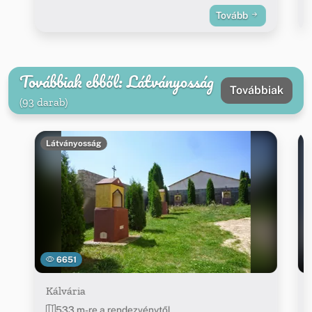
Tovább
Továbbiak ebből: Látványosság
Továbbiak
(93 darab)
Látványosság
6651
Kálvária
533 m-re a rendezvénytől