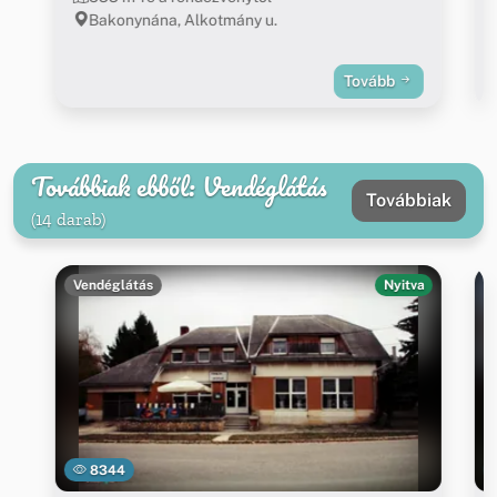
Bakonynána, Alkotmány u.
Tovább
Továbbiak ebből: Vendéglátás
Továbbiak
(14 darab)
Vendéglátás
Nyitva
8344