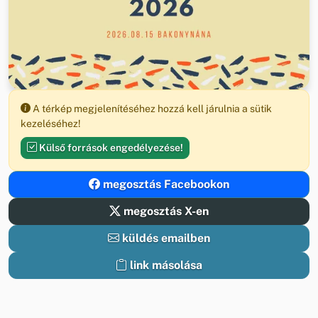
A térkép megjelenítéséhez hozzá kell járulnia a sütik
kezeléséhez!
Külső források engedélyezése!
megosztás Facebookon
megosztás X-en
küldés emailben
link másolása