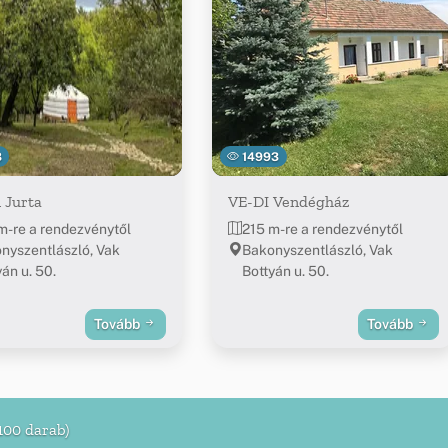
8
14993
 Jurta
VE-DI Vendégház
m-re a rendezvénytől
215 m-re a rendezvénytől
nyszentlászló, Vak
Bakonyszentlászló, Vak
án u. 50.
Bottyán u. 50.
Tovább
Tovább
100 darab)