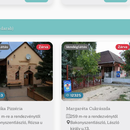
 darab)
látás
Zárva
Vendéglátás
Zárva
43
12325
óka Pizzéria
Margaréta Cukrászda
 m-re a rendezvénytől
259 m-re a rendezvénytől
nyszentlászló, Rózsa u
Bakonyszentlászló, László
király u.13.