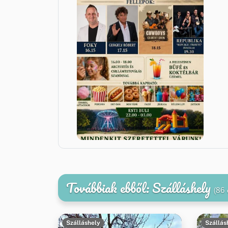
Továbbiak ebből: Szálláshely
(86 
Szálláshely
Szállás