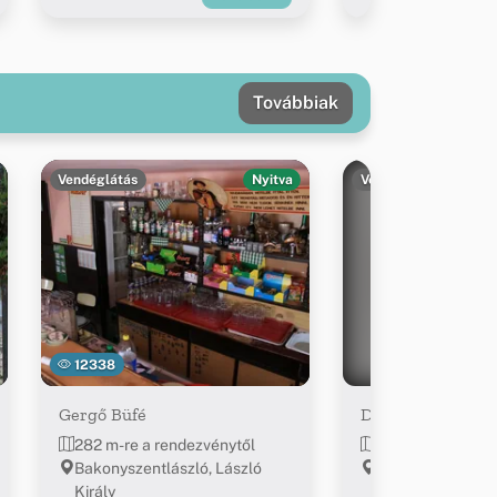
Továbbiak
Vendéglátás
Nyitva
Vendéglátás
12338
Gergő Büfé
Desszert cukrász
282 m-re a rendezvénytől
~1.2 km-re a ren
Bakonyszentlászló, László
Bakonyszentlász
Király
utca 5.