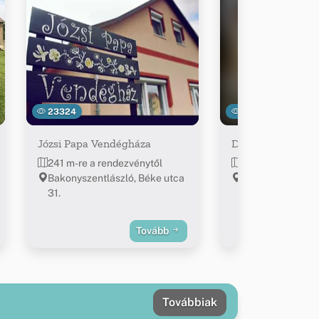
23324
17575
Józsi Papa Vendégháza
Detti Vendégház
241 m-re a rendezvénytől
245 m-re a rend
Bakonyszentlászló, Béke utca
Bakonyszentlász
31.
Bottyán u. 44.
Tovább
Továbbiak