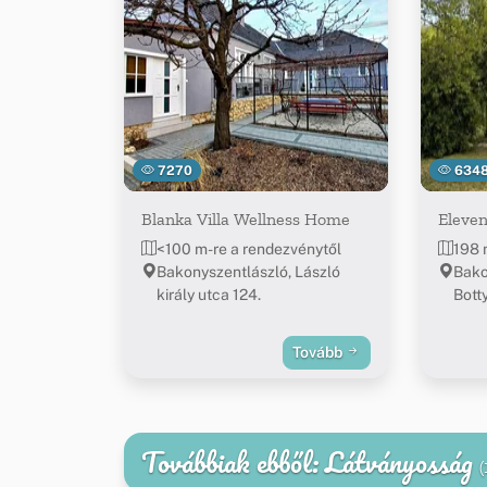
7270
634
Blanka Villa Wellness Home
Eleven
<100 m-re a rendezvénytől
198 
Bakonyszentlászló, László
Bako
király utca 124.
Botty
Tovább
Továbbiak ebből: Látványosság
(