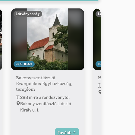
Látványosság
Látványosság
23843
30418
Bakonyszentlászlói
Hódos-éri viaduk
Evangélikus Egyházközség,
~2.3 km-re a ren
templom
47.369339, 17.8
288 m-re a rendezvénytől
Bakonyszentlászló, László
Király u. 1.
Tovább