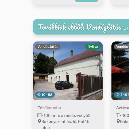
Továbbiak ebből: Vendéglátás
(24
Vendéglátás
Nyitva
Vendég
10488
240
Főzőkonyha
Artics
<100 m-re a rendezvénytől
<100
Bakonyszentlászló, Petőfi
Bako
utca