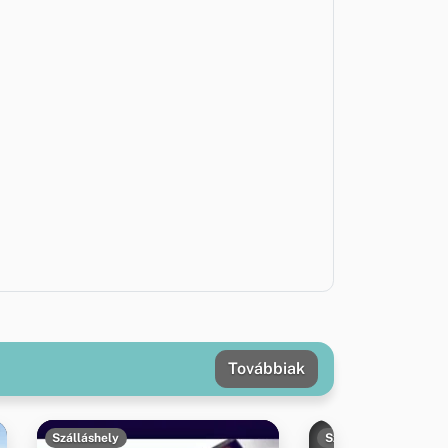
Továbbiak
Szálláshely
Szálláshely