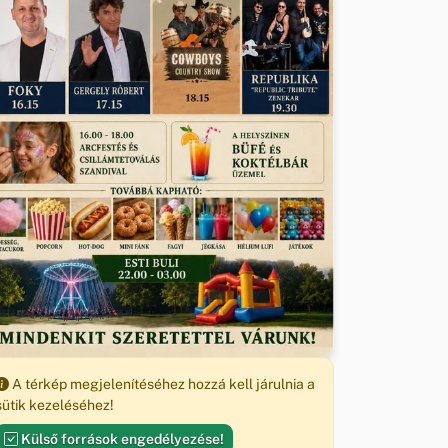
A térkép megjelenítéséhez hozzá kell járulnia a
sütik kezeléséhez!
Külső források engedélyezése!