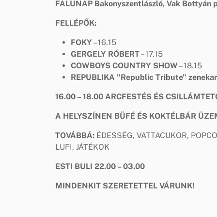
FALUNAP
Bakonyszentlászló,
Vak Bottyán p
FELLÉPŐK:
FOKY
– 16.15
GERGELY RÓBERT
– 17.15
COWBOYS COUNTRY SHOW
– 18.15
REPUBLIKA "Republic Tribute" zeneka
16.00 – 18.00
ARCFESTÉS ÉS CSILLÁMTET
A HELYSZÍNEN BÜFÉ ÉS KOKTÉLBÁR ÜZE
TOVÁBBÁ:
ÉDESSÉG, VATTACUKOR, POPCOR
LUFI, JÁTÉKOK
ESTI BULI 22.00 – 03.00
MINDENKIT SZERETETTEL VÁRUNK!