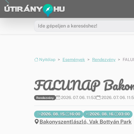
Ugrás a menüre
Ugrás a tartalomra
Nyitólap
Események
Rendezvény
FALUN
FALUNAP Bakonys
2026. 07. 06. 11:53
2026. 07. 06. 11:
Rendezvény
2026. 08. 15.
16:00
2026. 08. 16.
03:00
Bakonyszentlászló, Vak Bottyán Park