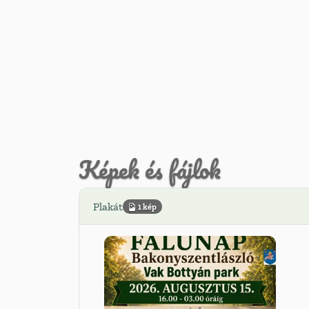
Képek és fájlok
Plakát
1 kép