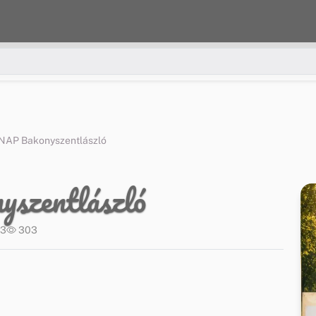
AP Bakonyszentlászló
zentlászló
53
303