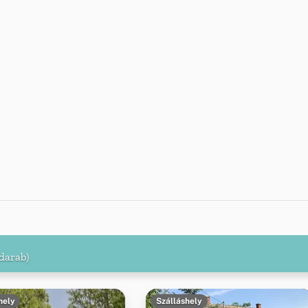
darab)
hely
Szálláshely