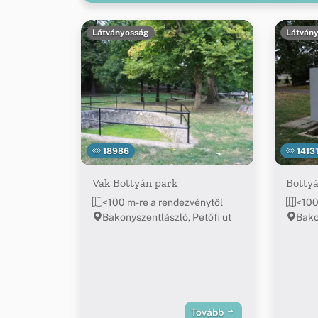
Látványosság
Látván
18986
1413
Vak Bottyán park
Bottyá
<100 m-re a rendezvénytől
<100
Bakonyszentlászló, Petőfi ut
Bako
Tovább