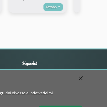
Tovább
Kapcsolat
+36 20 211 1888
info@utirany.hu
webmaster@utirany.hu
8419 Csesznek, Vasút u.18.
tudni olvassa el adatvédelmi