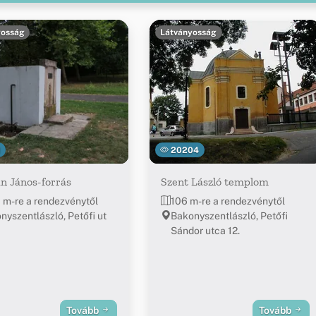
yosság
Látványosság
1
20204
n János-forrás
Szent László templom
 m-re a rendezvénytől
106 m-re a rendezvénytől
nyszentlászló, Petőfi ut
Bakonyszentlászló, Petőfi
Sándor utca 12.
Tovább
Tovább