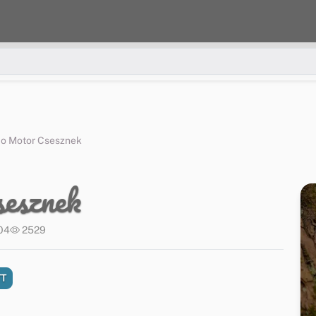
No Motor Csesznek
esznek
:04
2529
TT