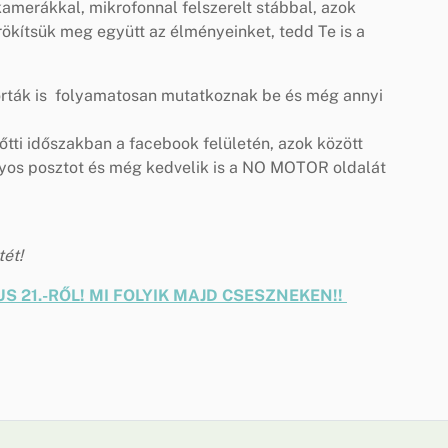
amerákkal, mikrofonnal felszerelt stábbal, azok
rökítsük meg együtt az élményeinket, tedd Te is a
porták is folyamatosan mutatkoznak be és még annyi
őtti időszakban a facebook felületén, azok között
yos posztot és még kedvelik is a NO MOTOR oldalát
ét!
S 21.-RŐL! MI FOLYIK MAJD CSESZNEKEN!!