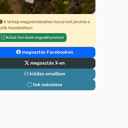
A térkép megjelenítéséhez hozzá kell járulnia a
sütik kezeléséhez!
Külső források engedélyezése!
megosztás Facebookon
megosztás X-en
küldés emailben
link másolása