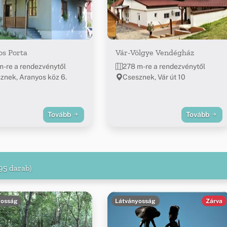
os Porta
Vár-Völgye Vendégház
m-re a rendezvénytől
278 m-re a rendezvénytől
znek, Aranyos köz 6.
Csesznek, Vár út 10
Tovább
Tovább
95 darab)
yosság
Látványosság
Zárva