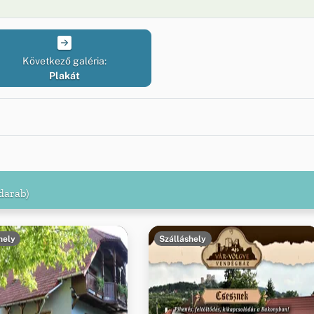
Következő galéria:
Plakát
darab)
hely
Szálláshely