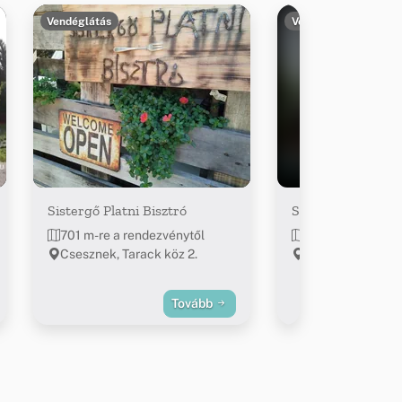
Vendéglátás
Vendéglátás
Sistergő Platni Bisztró
Sóvirág Étterem
701 m-re a rendezvénytől
999 m-re a rend
Csesznek, Tarack köz 2.
Csesznek, Lovag
bejárata
Tovább