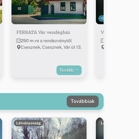
3177
FERRATA Vár vendégház
Várkapitány-Lak
290 m-re a rendezvénytől
347 m-re a rend
Csesznek, Csesznek, Vár út 13.
Csesznek, Vár út 
Tovább
Továbbiak
Látványosság
Látványosság