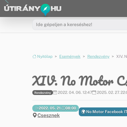
Ugrás a menüre
Ugrás a tartalomra
Nyitólap
Események
Rendezvény
XIV. 
XIV. No Motor Cs
2022. 04. 06. 12:47
2025. 02. 27. 22
Rendezvény
2022. 05. 21.
08:00
No Motor Facebook I
Csesznek