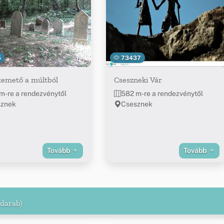
5
73437
temető a múltból
Cseszneki Vár
m-re a rendezvénytől
582 m-re a rendezvénytől
sznek
Csesznek
Tovább
Tovább
 darab)