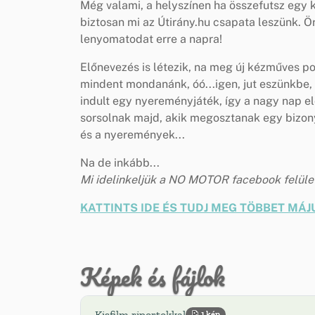
Még valami, a helyszínen ha összefutsz egy k
biztosan mi az Útirány.hu csapata leszünk. Ö
lenyomatodat erre a napra!
Előnevezés is létezik, na meg új kézműves 
mindent mondanánk, óó...igen, jut eszünkbe,
indult egy nyereményjáték, így a nagy nap el
sorsolnak majd, akik megosztanak egy bizon
és a nyeremények...
Na de inkább...
Mi idelinkeljük a NO MOTOR facebook felület
KATTINTS IDE ÉS TUDJ MEG TÖBBET MÁJU
Képek és fájlok
Kisfilm riportokkal
1 kép