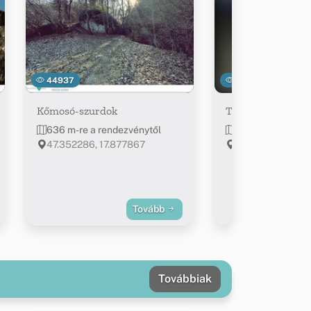
44937
4223
Kőmosó-szurdok
Tarack-hegy (kilá
636 m-re a rendezvénytől
764 m-re a rend
47.352286, 17.877867
Csesznek, Parko
Tovább
Továbbiak