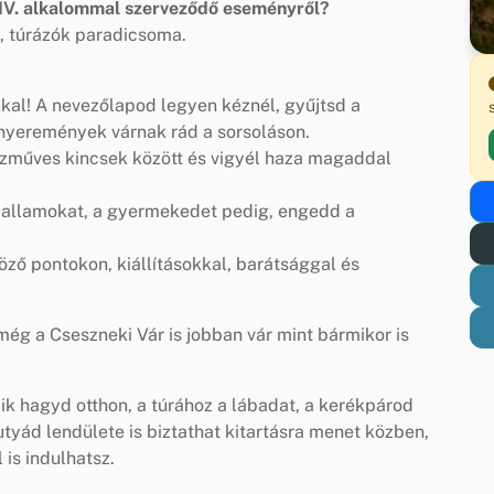
XIV. alkalommal szerveződő eseményről?
, túrázók paradicsoma.
kal! A nevezőlapod legyen kéznél, gyűjtsd a
s nyeremények várnak rád a sorsoláson.
kézműves kincsek között és vigyél haza magaddal
 dallamokat, a gyermekedet pedig, engedd a
öző pontokon, kiállításokkal, barátsággal és
még a Cseszneki Vár is jobban vár mint bármikor is
k hagyd otthon, a túrához a lábadat, a kerékpárod
tyád lendülete is biztathat kitartásra menet közben,
 is indulhatsz.