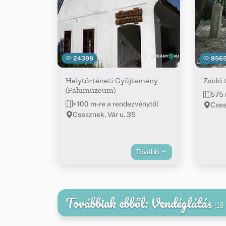
24399
856
Helytörténeti Gyűjtemény
Zsidó 
(Falumúzeum)
575 
<100 m-re a rendezvénytől
Cse
Csesznek, Vár u. 35
Tovább
Továbbiak ebből: Vendéglátás
(18