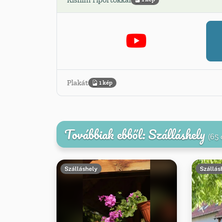
Plakát
1 kép
Továbbiak ebből: Szálláshely
(65 
Szálláshely
Szállás