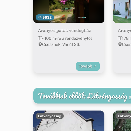
9632
Aranyos-patak vendégház
Arany
<100 m-re a rendezvénytől
178 
Csesznek, Vár út 33.
Cses
Tovább
Továbbiak ebből: Látványosság
(
Látványosság
Látván