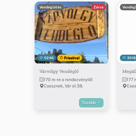
Vendéglátás
Zárva
Vendég
5246
Frissítve!
3018
Várvölgy Vendéglő
Megáll
170 m-re a rendezvénytől
177 
Csesznek, Vár út 38.
Cses
Tovább