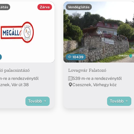
látás
Zárva
Vendéglátás
10439
ó palacsintázó
Lovagvár Falatozó
m-re a rendezvénytől
539 m-re a rendezvénytől
znek, Vár út 38
Csesznek, Várhegy köz
Tovább
Tovább