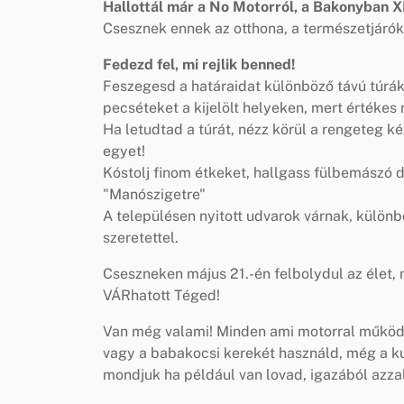
Hallottál már a No Motorról, a Bakonyban 
Csesznek ennek az otthona, a természetjárók
Fedezd fel, mi rejlik benned!
Feszegesd a határaidat különböző távú túrák
pecséteket a kijelölt helyeken, mert értéke
Ha letudtad a túrát, nézz körül a rengeteg 
egyet!
Kóstolj finom étkeket, hallgass fülbemászó
"Manószigetre"
A településen nyitott udvarok várnak, különb
szeretettel.
Cseszneken május 21.-én felbolydul az élet, 
VÁRhatott Téged!
Van még valami! Minden ami motorral működi
vagy a babakocsi kerekét használd, még a ku
mondjuk ha például van lovad, igazából azzal