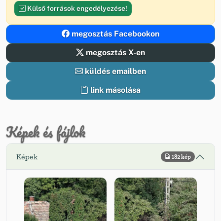
Külső források engedélyezése!
megosztás Facebookon
megosztás X-en
küldés emailben
link másolása
Képek és fájlok
Képek
182 kép