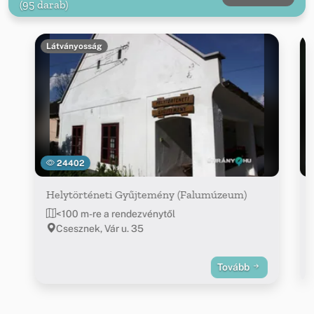
(95 darab)
Látványosság
24402
Helytörténeti Gyűjtemény (Falumúzeum)
<100 m-re a rendezvénytől
Csesznek, Vár u. 35
Tovább