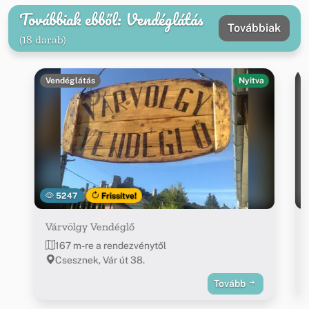
Továbbiak ebből: Vendéglátás
Továbbiak
(18 darab)
Vendéglátás
Nyitva
5247
Frissítve!
Várvölgy Vendéglő
167 m-re a rendezvénytől
Csesznek, Vár út 38.
Tovább