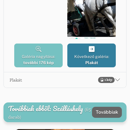
Galéria nagyítása:
Következő galéria:
további 176 kép
Plakát
Plakát
1 kép
Továbbiak ebből: Szálláshely
(65
Továbbiak
darab)