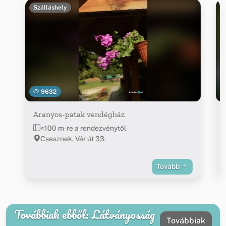
Szálláshely
9632
Aranyos-patak vendégház
<100 m-re a rendezvénytől
Csesznek, Vár út 33.
Tovább
Továbbiak ebből: Látványosság
Továbbiak