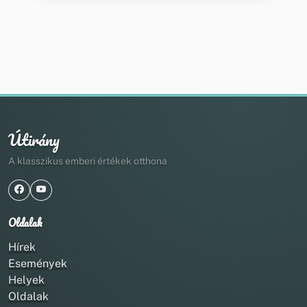
Útirány
A klasszikus emberi értékek otthona
Oldalak
Hírek
Események
Helyek
Oldalak