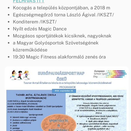
FELHÍVÁS ITT
Kocogás a település központjában, a 2018 m
Egészségmegőrző torna László Ágival /IKSZT/
Konditerem /IKSZT/
Nyílt edzés Magic Dance
Mozgásos sportjátékok kicsiknek, nagyoknak
a Magyar Golyósportok Szövetségének
közreműködése
19:30 Magic Fitness alakformáló zenés óra