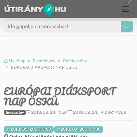
Ugrás a menüre
Ugrás a tartalomra
Nyitólap
Események
Rendezvény
EURÓPAI DIÁKSPORT NAP ÖSKÜ
EURÓPAI DIÁKSPORT
NAP ÖSKÜ
2018. 09. 24. 13:24
2018. 09. 24. 14:03
4369
Rendezvény
2018. 09. 28.
13:00
2018. 09. 28.
17:00
Öskü, Művelődési ház előtti tér