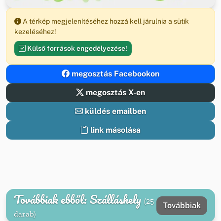
A térkép megjelenítéséhez hozzá kell járulnia a sütik
kezeléséhez!
Külső források engedélyezése!
megosztás Facebookon
megosztás X-en
küldés emailben
link másolása
Továbbiak ebből: Szálláshely
(25
Továbbiak
darab)