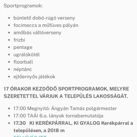
Sportprogramok:
büntető dobó-rúgó verseny
focimeccs a műfüves pályán
amőbás váltóverseny
frizbi
pentage
ugrálókötél
floorball
néptánc
ejtőernyős játékok
17 ÓRAKOR KEZDŐDŐ SPORTPROGRAMOK, MELYRE
SZERETETTEL VÁRJUK A TELEPÜLÉS LAKOSSÁGÁT.
17:00 Megnyitó: Ángyán Tamás polgármester
17:00 TAÁI 6.o. lányok tornabemutatója
17.30 KI KERÉKPÁRRAL, KI GYALOG Kerékpárral a
településen, a 2018 m