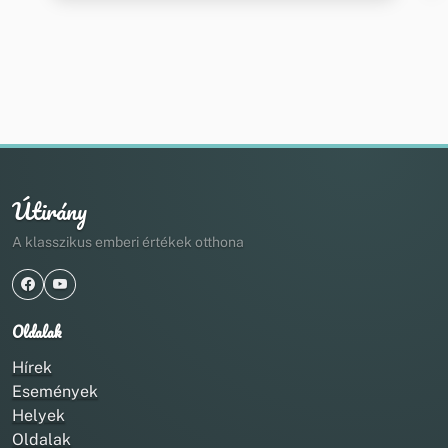
Útirány
A klasszikus emberi értékek otthona
Oldalak
Hírek
Események
Helyek
Oldalak