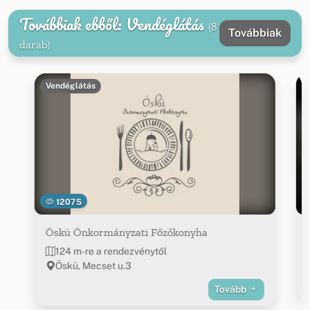
Továbbiak ebből: Vendéglátás
(8
Továbbiak
darab)
Vendéglátás
12075
Öskü Önkormányzati Főzőkonyha
124 m-re a rendezvénytől
Öskü, Mecset u.3
Tovább