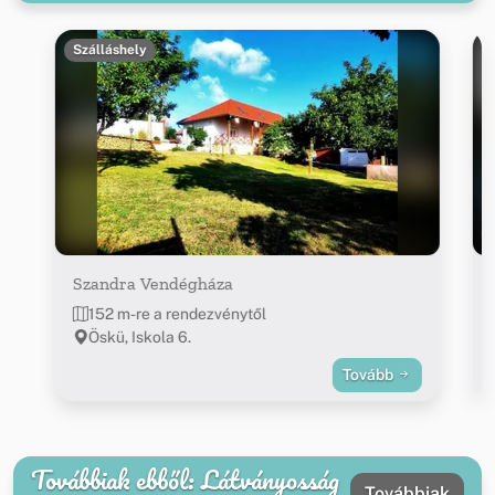
Szálláshely
Szandra Vendégháza
152 m-re a rendezvénytől
Öskü, Iskola 6.
Tovább
Továbbiak ebből: Látványosság
Továbbiak