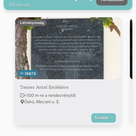
(64 darab)
Látványosság
15873
Tasner Antal Emlékére
<100 m-re a rendezvénytől
Öskü, Mecset u. 3.
Tovább