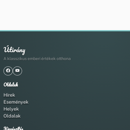
Útirány
A klasszikus emberi értékek otthona
Oldalak
Hírek
Események
Helyek
Oldalak
Kiegészítés