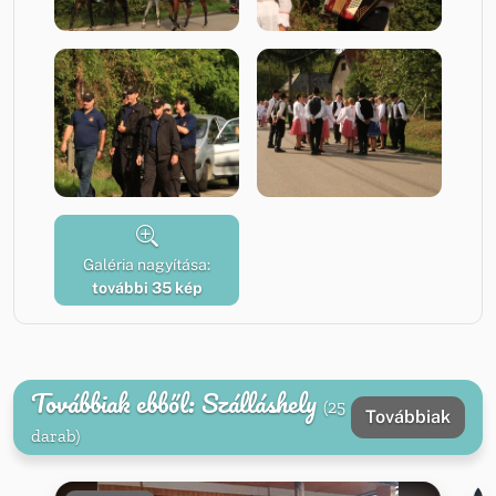
Galéria nagyítása:
további 35 kép
Továbbiak ebből: Szálláshely
(25
Továbbiak
darab)