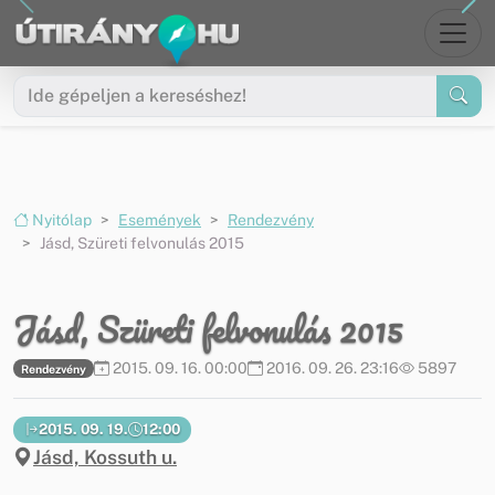
Ugrás a menüre
Ugrás a tartalomra
Nyitólap
Események
Rendezvény
Jásd, Szüreti felvonulás 2015
Jásd, Szüreti felvonulás 2015
2015. 09. 16. 00:00
2016. 09. 26. 23:16
5897
Rendezvény
2015. 09. 19.
12:00
Jásd, Kossuth u.