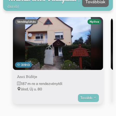
Továbbiak
darab)
Vendéglátás
Nyitva
31913
Anci Büféje
187 m-re a rendezvénytől
Jásd, Új u. 80
Tovább