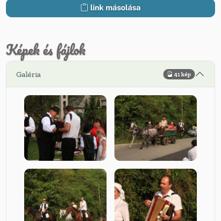
link másolása
Képek és fájlok
Galéria
41 kép