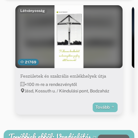
Látványosság
21769
Feszületek és szakrális emlékhelyek útja
<100 m-re a rendezvénytől
Jásd, Kossuth u. / Kiindulási pont, Bodzaház
Tovább
Továbbiak ebből: Vendéglátás
(7