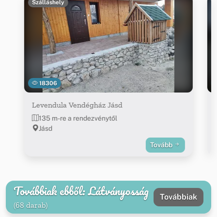
Szálláshely
18306
Levendula Vendégház Jásd
135 m-re a rendezvénytől
Jásd
Tovább
Továbbiak ebből: Látványosság
Továbbiak
(68 darab)