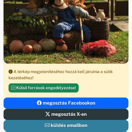
A térkép megjelenítéséhez hozzá kell járulnia a sütik
kezeléséhez!
Külső források engedélyezése!
megosztás Facebookon
megosztás X-en
küldés emailben