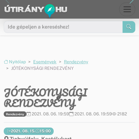
Ugrás a menüre
Ugrás a tartalomra
Nyitólap
Események
Rendezvény
JÓTÉKONYSÁGI RENDEZVÉNY
JÓTÉKONYSÁGI
RENDEZVÉNY
2021. 08. 06. 19:59
2021. 08. 06. 19:59
2182
Rendezvény
2021. 08. 15.
15:00
Zichyújfalu, Kastélykert