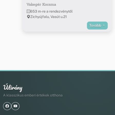
Vakegér Kocsma
653 m-re a rendezvénytől
Zichyújfalu, Vasút u.21
Tovább
Útirány
A klasszikus emberi értékek otthona