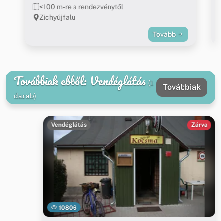
<100 m-re a rendezvénytől
Zichyújfalu
Tovább
Továbbiak ebből: Vendéglátás
(1
Továbbiak
darab)
Vendéglátás
Zárva
10806