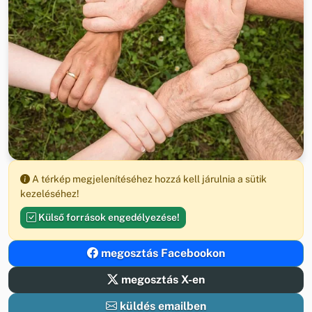
A térkép megjelenítéséhez hozzá kell járulnia a sütik
kezeléséhez!
Külső források engedélyezése!
megosztás Facebookon
megosztás X-en
küldés emailben