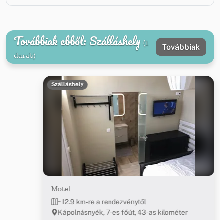
Továbbiak ebből: Szálláshely
(1
Továbbiak
darab)
Szálláshely
Motel
~12.9 km-re a rendezvénytől
Kápolnásnyék, 7-es főút, 43-as kilométer