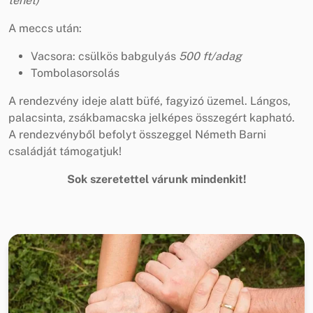
tehet)
A meccs után:
Vacsora: csülkös babgulyás
500 ft/adag
Tombolasorsolás
A rendezvény ideje alatt büfé, fagyizó üzemel. Lángos,
palacsinta, zsákbamacska jelképes összegért kapható.
A rendezvényből befolyt összeggel Németh Barni
családját támogatjuk!
Sok szeretettel várunk mindenkit!