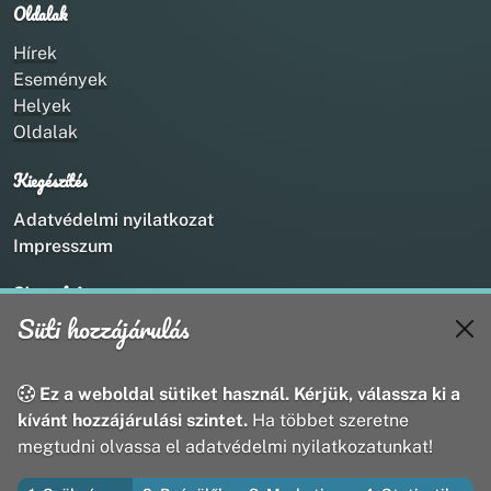
Oldalak
Hírek
Események
Helyek
Oldalak
Kiegészítés
Adatvédelmi nyilatkozat
Impresszum
Kapcsolat
Süti hozzájárulás
+36 20 211 1888
info@utirany.hu
webmaster@utirany.hu
Ez a weboldal sütiket használ. Kérjük, válassza ki a
8419 Csesznek, Vasút u.18.
kívánt hozzájárulási szintet.
Ha többet szeretne
megtudni olvassa el adatvédelmi nyilatkozatunkat!