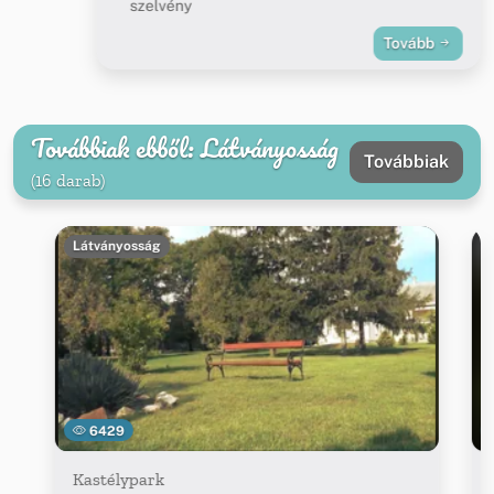
szelvény
Tovább
Továbbiak ebből: Látványosság
Továbbiak
(16 darab)
Látványosság
6429
Kastélypark