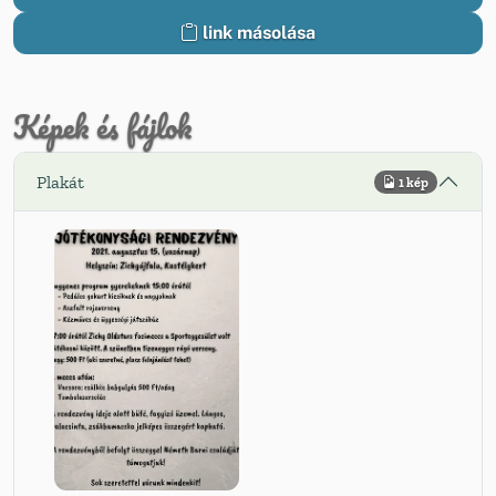
link másolása
Képek és fájlok
Plakát
1 kép