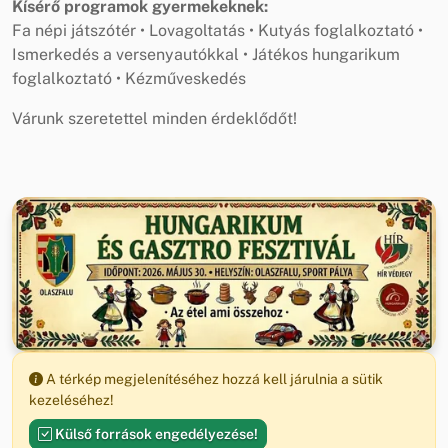
Kísérő programok gyermekeknek:
Fa népi játszótér • Lovagoltatás • Kutyás foglalkoztató •
Ismerkedés a versenyautókkal • Játékos hungarikum
foglalkoztató • Kézműveskedés
Várunk szeretettel minden érdeklődőt!
A térkép megjelenítéséhez hozzá kell járulnia a sütik
kezeléséhez!
Külső források engedélyezése!