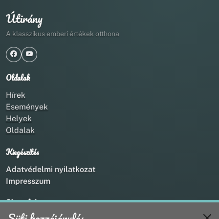
Útirány
A klasszikus emberi értékek otthona
Oldalak
Hírek
Események
Helyek
Oldalak
Kiegészítés
Adatvédelmi nyilatkozat
Impresszum
Kapcsolat
Süti hozzájárulás