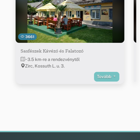
3661
Sasfészek Kávézó és Falatozó
~3.5 km-re a rendezvénytől
Zirc, Kossuth L. u. 3.
Tovább