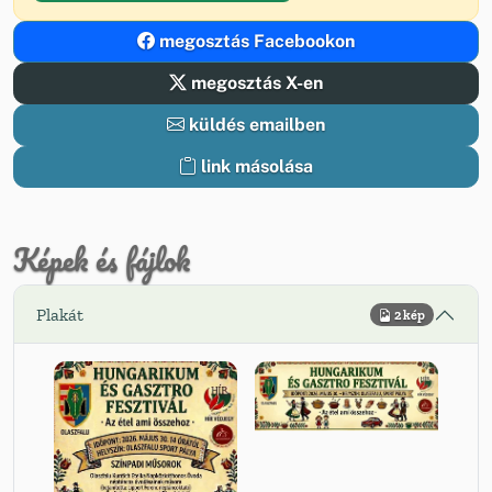
megosztás Facebookon
megosztás X-en
küldés emailben
link másolása
Képek és fájlok
Plakát
2 kép