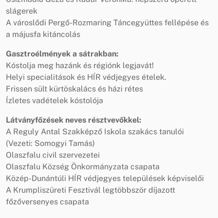
slágerek
A városlődi Pergő-Rozmaring Táncegyüttes fellépése és
a májusfa kitáncolás
Gasztroélmények a sátrakban:
Kóstolja meg hazánk és régiónk legjavát!
Helyi specialitások és HÍR védjegyes ételek.
Frissen sült kürtöskalács és házi rétes
Ízletes vadételek kóstolója
Látványfőzések neves résztvevőkkel:
A Reguly Antal Szakképző Iskola szakács tanulói
(Vezeti: Somogyi Tamás)
Olaszfalu civil szervezetei
Olaszfalu Község Önkormányzata csapata
Közép-Dunántúli HÍR védjegyes települések képviselői
A Krumpliszüreti Fesztivál legtöbbször díjazott
főzőversenyes csapata