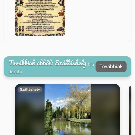
Továbbiak ebből: Szálláshely
(55
Továbbiak
darab)
Szálláshely