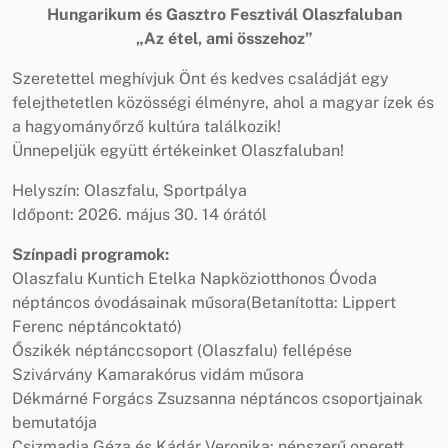
Hungarikum és Gasztro Fesztivál Olaszfaluban
„Az étel, ami összehoz”
Szeretettel meghívjuk Önt és kedves családját egy
felejthetetlen közösségi élményre, ahol a magyar ízek és
a hagyományőrző kultúra találkozik!
Ünnepeljük együtt értékeinket Olaszfaluban!
Helyszín: Olaszfalu, Sportpálya
Időpont: 2026. május 30. 14 órától
Színpadi programok:
Olaszfalu Kuntich Etelka Napköziotthonos Óvoda
néptáncos óvodásainak műsora(Betanította: Lippert
Ferenc néptáncoktató)
Őszikék néptánccsoport (Olaszfalu) fellépése
Szivárvány Kamarakórus vidám műsora
Dékmárné Forgács Zsuzsanna néptáncos csoportjainak
bemutatója
Csizmadia Géza és Kádár Veronika: népszerű operett