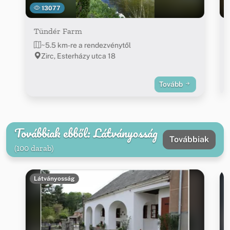
13077
Tündér Farm
~5.5 km-re a rendezvénytől
Zirc, Esterházy utca 18
Tovább
Továbbiak ebből: Látványosság
Továbbiak
(100 darab)
Látványosság