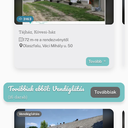
3163
Tájház, Kövesi-ház
172 m-re a rendezvénytől
Olaszfalu, Váci Mihály u. 50
Tovább
Továbbiak ebből: Vendéglátás
Továbbiak
(16 darab)
Vendéglátás