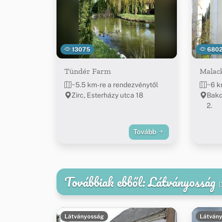
13075
680
Tündér Farm
Malac
~5.5 km-re a rendezvénytől
~6 k
Zirc, Esterházy utca 18
Bako
2.
Tovább
Továbbiak ebből: Látványosság
(
Látványosság
Látván