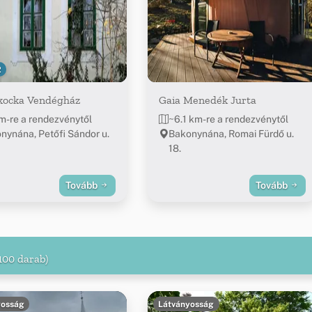
2
kocka Vendégház
Gaia Menedék Jurta
m-re a rendezvénytől
~6.1 km-re a rendezvénytől
nynána, Petőfi Sándor u.
Bakonynána, Romai Fürdő u.
18.
Tovább
Tovább
100 darab)
yosság
Látványosság