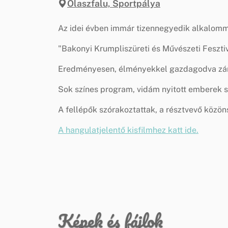
Olaszfalu, Sportpálya
Az idei évben immár tizennegyedik alkalomm
"Bakonyi Krumpliszüreti és Művészeti Feszti
Eredményesen, élményekkel gazdagodva záru
Sok színes program, vidám nyitott emberek s
A fellépők szórakoztattak, a résztvevő közöns
A hangulatjelentő kisfilmhez katt ide.
Képek és fájlok