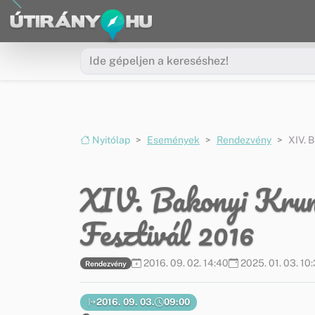
Ugrás a menüre
Ugrás a tartalomra
Nyitólap
Események
Rendezvény
XIV. 
XIV. Bakonyi Krump
Fesztivál 2016
2016. 09. 02. 14:40
2025. 01. 03. 10
Rendezvény
2016. 09. 03.
09:00