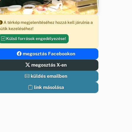
A térkép megjelenítéséhez hozzá kell járulnia a
sütik kezeléséhez!
Külső források engedélyezése!
megosztás Facebookon
megosztás X-en
küldés emailben
link másolása