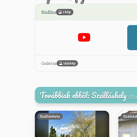
Kisfilm
1 kép
Galéria
149 kép
Továbbiak ebből: Szálláshely
(55 
Szálláshely
Szállás