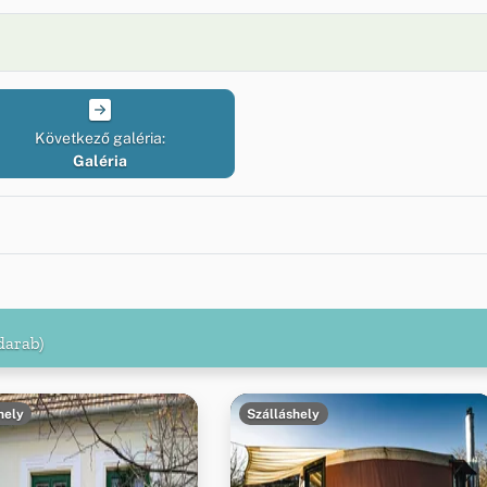
Következő galéria:
Galéria
darab)
hely
Szálláshely