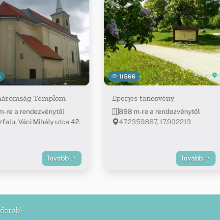
4
11566
háromság Templom
Eperjes tanösvény
m-re a rendezvénytől
898 m-re a rendezvénytől
zfalu, Váci Mihály utca 42.
47.2359887, 17.902213
Tovább
Tovább
 darab)