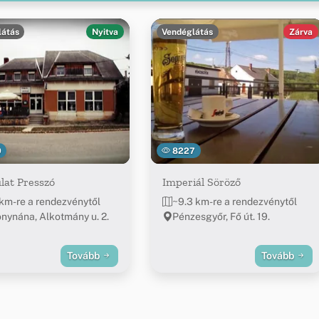
látás
Nyitva
Vendéglátás
Zárva
0
8227
lat Presszó
Imperiál Söröző
 km-re a rendezvénytől
~9.3 km-re a rendezvénytől
nynána, Alkotmány u. 2.
Pénzesgyőr, Fő út. 19.
Tovább
Tovább