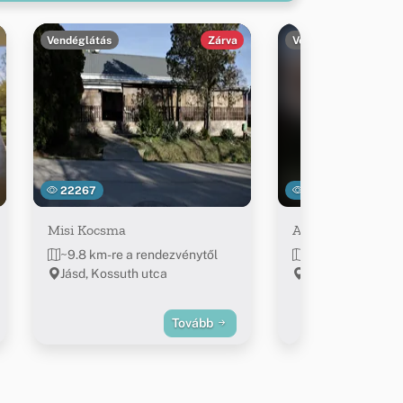
Vendéglátás
Zárva
Vendéglátás
22267
31911
Misi Kocsma
Anci Büféje
~9.8 km-re a rendezvénytől
~9.8 km-re a ren
Jásd, Kossuth utca
Jásd, Új u. 80
Tovább