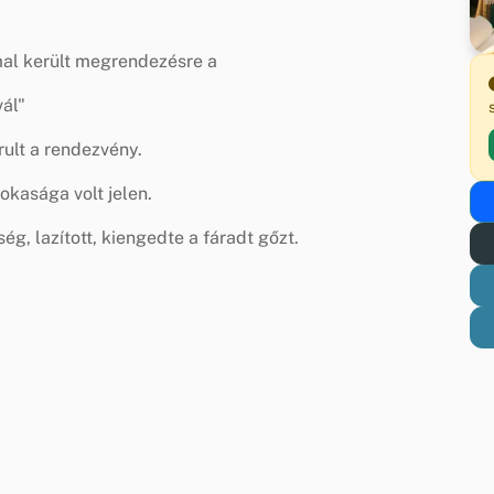
al került megrendezésre a
vál"
lt a rendezvény.
okasága volt jelen.
ég, lazított, kiengedte a fáradt gőzt.