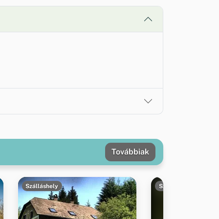
Továbbiak
Szálláshely
Szálláshely