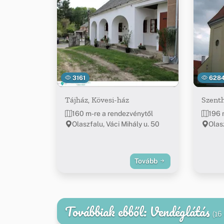
3161
628
Tájház, Kövesi-ház
Szent
160 m-re a rendezvénytől
196 
Olaszfalu, Váci Mihály u. 50
Olas
Tovább
Továbbiak ebből: Vendéglátás
(16