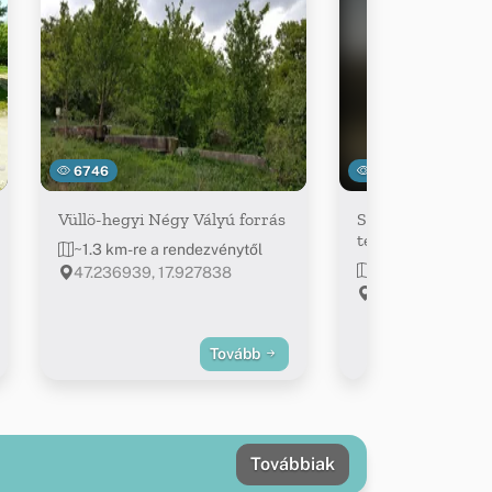
6746
4461
Vüllö-hegyi Négy Vályú forrás
Szent Bernát káp
templom
~1.3 km-re a rendezvénytől
~3.5 km-re a ren
47.236939, 17.927838
Eplény
Tovább
Továbbiak