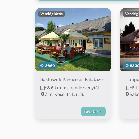
Vendéglátás
Vendég
3660
833
Sasfészek Kávézó és Falatozó
Hangu
~3.6 km-re a rendezvénytől
~6.1
Zirc, Kossuth L. u. 3.
Bako
Tovább