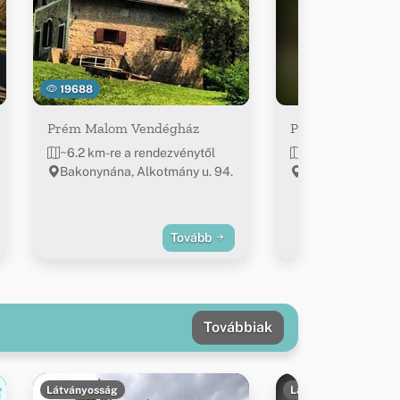
19688
Prém Malom Vendégház
Patak-parti Vend
~6.2 km-re a rendezvénytől
~6.2 km-re a ren
Bakonynána, Alkotmány u. 94.
Bakonynána, Kos
utca 1.
Tovább
Továbbiak
Látványosság
Látványosság