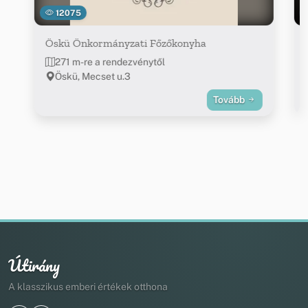
12075
Öskü Önkormányzati Főzőkonyha
271 m-re a rendezvénytől
Öskü, Mecset u.3
Tovább
Útirány
A klasszikus emberi értékek otthona