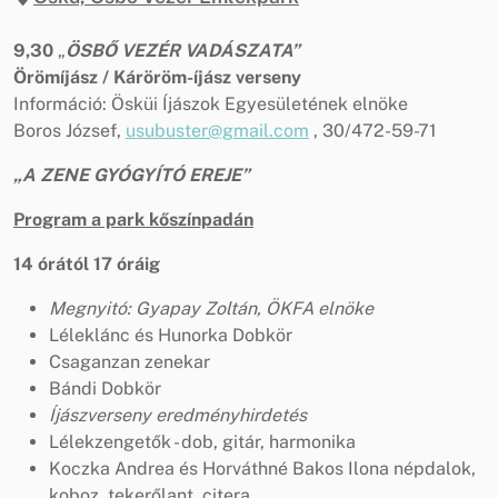
9,30
„
ÖSBŐ VEZÉR VADÁSZATA”
Örömíjász / Káröröm-íjász verseny
Információ: Ösküi Íjászok Egyesületének elnöke
Boros József,
usubuster@gmail.com
, 30/472-59-71
„A ZENE GYÓGYÍTÓ EREJE”
Program a park kőszínpadán
14 órától 17 óráig
Megnyitó: Gyapay Zoltán, ÖKFA elnöke
Léleklánc és Hunorka Dobkör
Csaganzan zenekar
Bándi Dobkör
Íjászverseny eredményhirdetés
Lélekzengetők - dob, gitár, harmonika
Koczka Andrea és Horváthné Bakos Ilona népdalok,
koboz, tekerőlant, citera