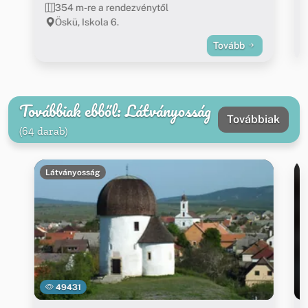
354 m-re a rendezvénytől
Öskü, Iskola 6.
Tovább
Továbbiak ebből: Látványosság
Továbbiak
(64 darab)
Látványosság
49431