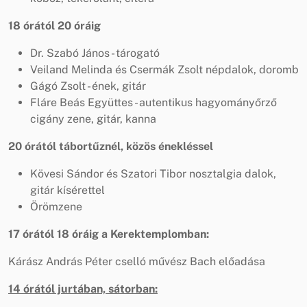
18 órától 20 óráig
Dr. Szabó János - tárogató
Veiland Melinda és Csermák Zsolt népdalok, doromb
Gágó Zsolt - ének, gitár
Fláre Beás Együttes - autentikus hagyományőrző
cigány zene, gitár, kanna
20 órától tábortűznél, közös énekléssel
Kövesi Sándor és Szatori Tibor nosztalgia dalok,
gitár kísérettel
Örömzene
17 órától 18 óráig a Kerektemplomban:
Kárász András Péter cselló művész Bach előadása
14 órától jurtában, sátorban: