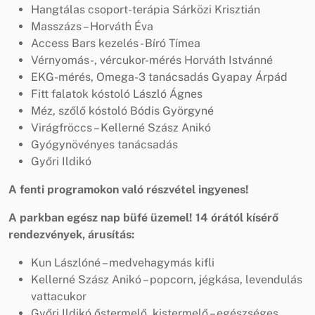
Hangtálas csoport-terápia Sárközi Krisztián
Masszázs – Horváth Éva
Access Bars kezelés - Bíró Tímea
Vérnyomás-, vércukor-mérés Horváth Istvánné
EKG-mérés, Omega-3 tanácsadás Gyapay Árpád
Fitt falatok kóstoló László Ágnes
Méz, szőlő kóstoló Bódis Györgyné
Virágfröccs – Kellerné Szász Anikó
Gyógynövényes tanácsadás
Győri Ildikó
A fenti programokon való részvétel ingyenes!
A parkban egész nap büfé üzemel! 14 órától kísérő
rendezvények, árusítás:
Kun Lászlóné – medvehagymás kifli
Kellerné Szász Anikó – popcorn, jégkása, levendulás
vattacukor
Győri Ildikó őstermelő, kistermelő – egészséges