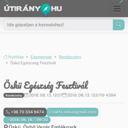
Ugrás a menüre
Ugrás a tartalomra
Nyitólap
Események
Rendezvény
Öskü Egészség Fesztivál
Öskü Egészség Fesztivál
2018. 08. 13. 12:07
2018. 08. 13. 12:07
4384
Rendezvény
+36 70 334 9474
okfa.osku@gmail.com
2018. 08. 18.
09:30
Öskü, Ösbő Vezér Emlékpark