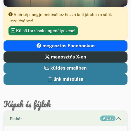
A térkép megjelenítéséhez hozzá kell járulnia a sütik
kezeléséhez!
Külső források engedélyezése!
megosztás Facebookon
megosztás X-en
küldés emailben
link másolása
Képek és fájlok
Plakát
1 fájl