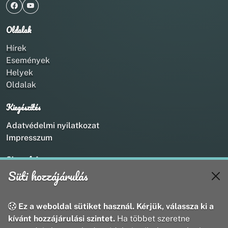
Oldalak
Hírek
Események
Helyek
Oldalak
Kiegészítés
Adatvédelmi nyilatkozat
Impresszum
Kapcsolat
Süti hozzájárulás
+36 20 211 1888
info@utirany.hu
webmaster@utirany.hu
Ez a weboldal sütiket használ. Kérjük, válassza ki a
8419 Csesznek, Vasút u.18.
kívánt hozzájárulási szintet.
Ha többet szeretne