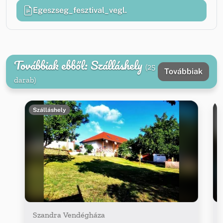
Egeszseg_fesztival_vegl.
Továbbiak ebből: Szálláshely
(25
Továbbiak
darab)
Szálláshely
Szandra Vendégháza