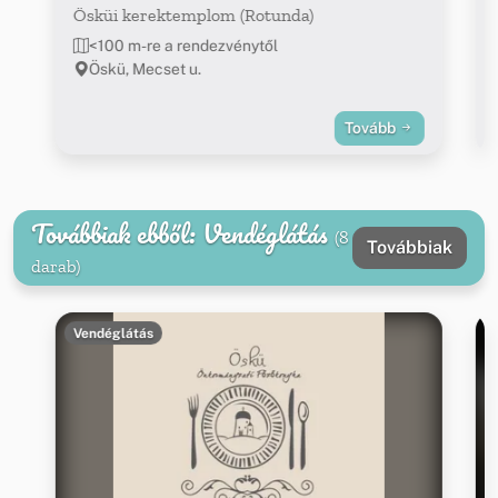
Ösküi kerektemplom (Rotunda)
<100 m-re a rendezvénytől
Öskü, Mecset u.
Tovább
Továbbiak ebből: Vendéglátás
(8
Továbbiak
darab)
Vendéglátás