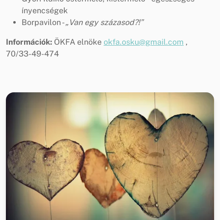
ínyencségek
Borpavilon -
„Van egy százasod?!”
Információk:
ÖKFA elnöke
okfa.osku@gmail.com
,
70/33-49-474​​​​​​​