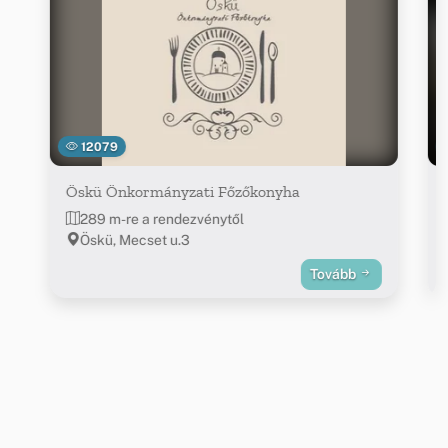
12079
Öskü Önkormányzati Főzőkonyha
289 m-re a rendezvénytől
Öskü, Mecset u.3
Tovább