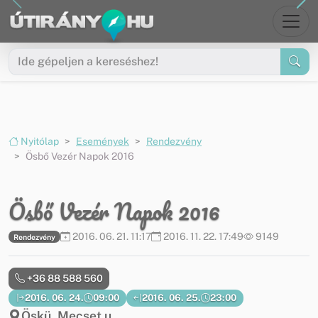
Ugrás a menüre
Ugrás a tartalomra
Nyitólap
Események
Rendezvény
Ösbő Vezér Napok 2016
Ösbő Vezér Napok 2016
2016. 06. 21. 11:17
2016. 11. 22. 17:49
9149
Rendezvény
+36 88 588 560
2016. 06. 24.
09:00
2016. 06. 25.
23:00
Öskü, Mecset u.