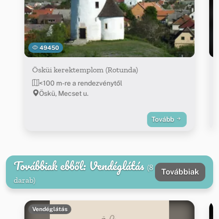
49450
Ösküi kerektemplom (Rotunda)
<100 m-re a rendezvénytől
Öskü, Mecset u.
Tovább
Továbbiak ebből: Vendéglátás
(8
Továbbiak
darab)
Vendéglátás