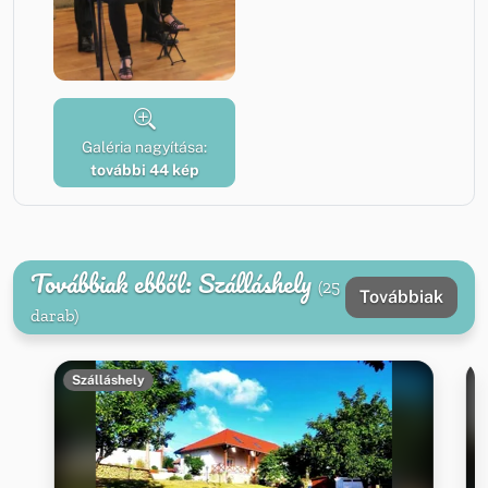
Galéria nagyítása:
további 44 kép
Továbbiak ebből: Szálláshely
(25
Továbbiak
darab)
Szálláshely