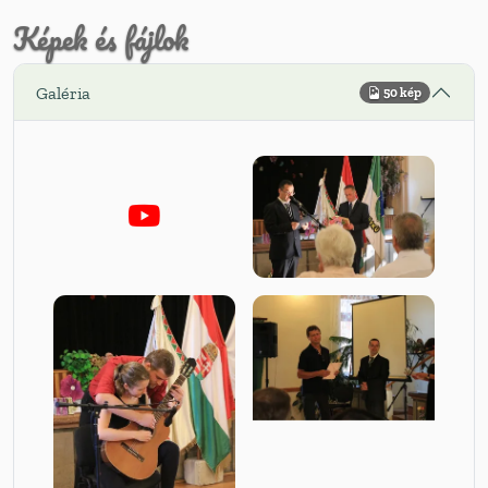
Képek és fájlok
Galéria
50 kép