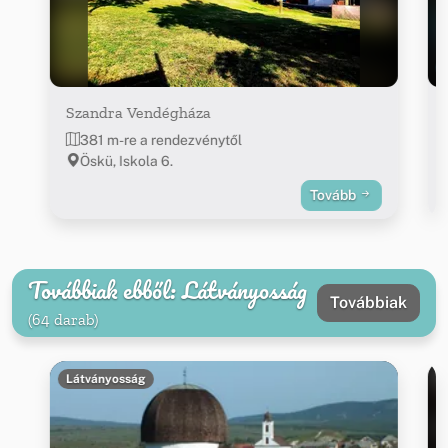
Szandra Vendégháza
381 m-re a rendezvénytől
Öskü, Iskola 6.
Tovább
Továbbiak ebből: Látványosság
Továbbiak
(64 darab)
Látványosság