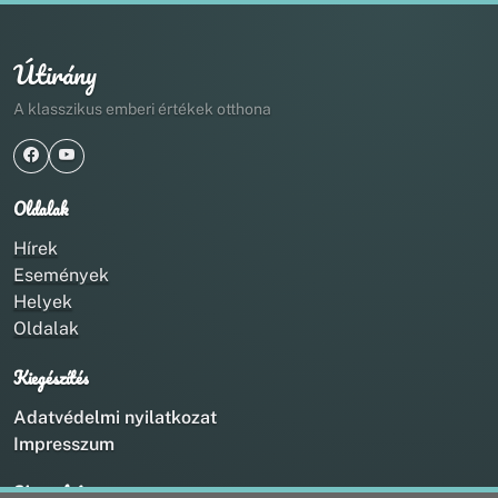
Útirány
A klasszikus emberi értékek otthona
Oldalak
Hírek
Események
Helyek
Oldalak
Kiegészítés
Adatvédelmi nyilatkozat
Impresszum
Kapcsolat