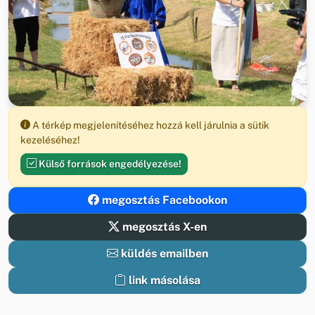
A térkép megjelenítéséhez hozzá kell járulnia a sütik
kezeléséhez!
Külső források engedélyezése!
megosztás Facebookon
megosztás X-en
küldés emailben
link másolása