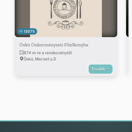
12075
Öskü Önkormányzati Főzőkonyha
874 m-re a rendezvénytől
Öskü, Mecset u.3
Tovább