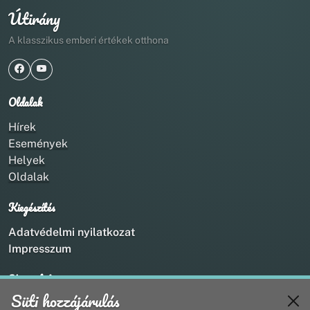
Útirány
A klasszikus emberi értékek otthona
Oldalak
Hírek
Események
Helyek
Oldalak
Kiegészítés
Adatvédelmi nyilatkozat
Impresszum
Kapcsolat
Süti hozzájárulás
+36 20 211 1888