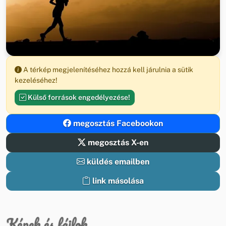
A térkép megjelenítéséhez hozzá kell járulnia a sütik
kezeléséhez!
Külső források engedélyezése!
megosztás Facebookon
megosztás X-en
küldés emailben
link másolása
Képek és fájlok