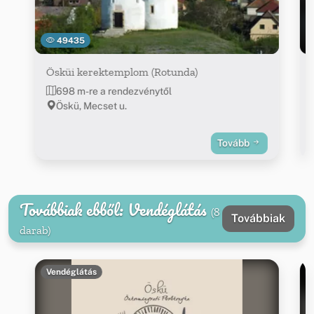
49435
Ösküi kerektemplom (Rotunda)
698 m-re a rendezvénytől
Öskü, Mecset u.
Tovább
Továbbiak ebből: Vendéglátás
(8
Továbbiak
darab)
Vendéglátás