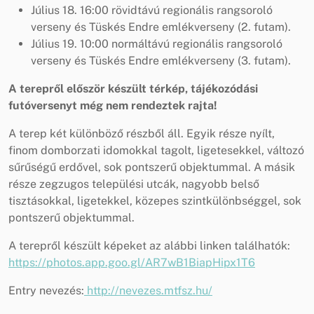
Július 18. 16:00 rövidtávú regionális rangsoroló
verseny és Tüskés Endre emlékverseny (2. futam).
Július 19. 10:00 normáltávú regionális rangsoroló
verseny és Tüskés Endre emlékverseny (3. futam).
A terepről először készült térkép, tájékozódási
futóversenyt még nem rendeztek rajta!
A terep két különböző részből áll. Egyik része nyílt,
finom domborzati idomokkal tagolt, ligetesekkel, változó
sűrűségű erdővel, sok pontszerű objektummal. A másik
része zegzugos települési utcák, nagyobb belső
tisztásokkal, ligetekkel, közepes szintkülönbséggel, sok
pontszerű objektummal.
A terepről készült képeket az alábbi linken találhatók:
https://photos.app.goo.gl/AR7wB1BiapHipx1T6
Entry nevezés:
http://nevezes.mtfsz.hu/