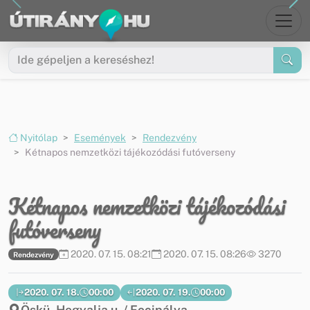
Ugrás a menüre
Ugrás a tartalomra
Nyitólap
Események
Rendezvény
Kétnapos nemzetközi tájékozódási futóverseny
Kétnapos nemzetközi tájékozódási
futóverseny
2020. 07. 15. 08:21
2020. 07. 15. 08:26
3270
Rendezvény
2020. 07. 18.
00:00
2020. 07. 19.
00:00
Öskü, Hegyalja u. / Focipálya