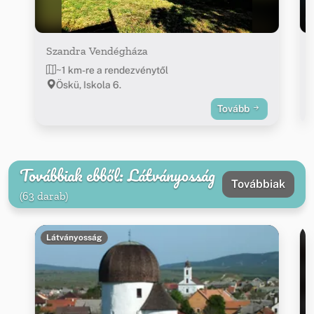
Szandra Vendégháza
~1 km-re a rendezvénytől
Öskü, Iskola 6.
Tovább
Továbbiak ebből: Látványosság
Továbbiak
(63 darab)
Látványosság