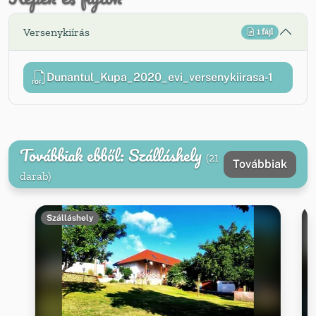
Versenykiírás
1 fájl
Dunantul_Kupa_2020_evi_versenykiirasa-1
Továbbiak ebből: Szálláshely
(21
Továbbiak
darab)
Szálláshely