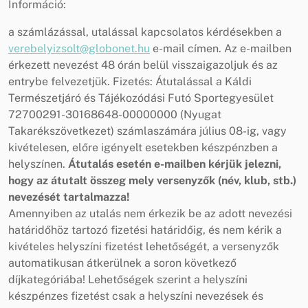
Információ:
a számlázással, utalással kapcsolatos kérdésekben a
verebelyizsolt@globonet.hu
e-mail címen. Az e-mailben
érkezett nevezést 48 órán belül visszaigazoljuk és az
entrybe felvezetjük. Fizetés: Átutalással a Káldi
Természetjáró és Tájékozódási Futó Sportegyesület
72700291-30168648-00000000 (Nyugat
Takarékszövetkezet) számlaszámára július 08-ig, vagy
kivételesen, előre igényelt esetekben készpénzben a
helyszínen.
Átutalás esetén e-mailben kérjük jelezni,
hogy az átutalt összeg mely versenyzők (név, klub, stb.)
nevezését tartalmazza!
Amennyiben az utalás nem érkezik be az adott nevezési
határidőhöz tartozó fizetési határidőig, és nem kérik a
kivételes helyszíni fizetést lehetőségét, a versenyzők
automatikusan átkerülnek a soron következő
díjkategóriába! Lehetőségek szerint a helyszíni
készpénzes fizetést csak a helyszíni nevezések és