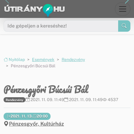
Ugrás a menüre
Ugrás a tartalomra
Nyitólap
Események
Rendezvény
Pénzesgyőri Búcsúi Bál
Pénzesgyőri Búcsúi Bál
2021. 11. 09. 11:49
2021. 11. 09. 11:49
4537
Rendezvény
2021. 11. 13.
20:00
Pénzesgyőr, Kultúrház