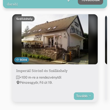
darab)
Szálláshely
9314
Imperiál Söröző és Szálláshely
<100 m-re a rendezvénytől
Pénzesgyőr, Fő út 19.
Tovább