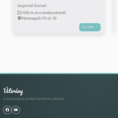
Imperiál Söröző
<100 m-re a rendezvénytől
Pénzesgyőr, Fő út. 19.
Tovább
Útirány
A klasszikus emberi értékek otthona