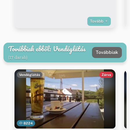
Tovább
Továbbiak ebből: Vendéglátás
Továbbiak
(17 darab)
Vendéglátás
Zárva
8224