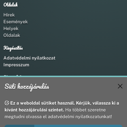
Oldalak
Hírek
Események
Helyek
Oldalak
Kiegészítés
Adatvédelmi nyilatkozat
Impresszum
Kapcsolat
Süti hozzájárulás
+36 20 211 1888
info@utirany.hu
webmaster@utirany.hu
Ez a weboldal sütiket használ. Kérjük, válassza ki a
8419 Csesznek, Vasút u.18.
kívánt hozzájárulási szintet.
Ha többet szeretne
megtudni olvassa el adatvédelmi nyilatkozatunkat!