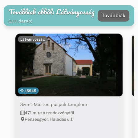
Továbbiak ebből: Látványosság
Továbbiak
(100 darab)
Látványosság
15945
Szent Márton püspök-templom
471 m-re a rendezvénytől
Pénzesgyőr, Haladás u.1.