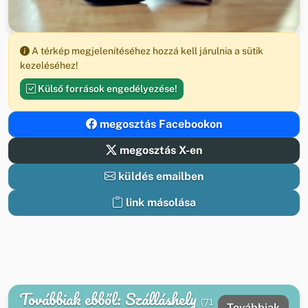
A térkép megjelenítéséhez hozzá kell járulnia a sütik
kezeléséhez!
Külső források engedélyezése!
megosztás Facebookon
megosztás X-en
küldés emailben
link másolása
Továbbiak ebből: Szálláshely
(71
Továbbiak