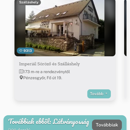
Szálláshely
9313
Imperiál Söröző és Szálláshely
173 m-re a rendezvénytől
Pénzesgyőr, Fő út 19.
Tovább
Továbbiak ebből: Látványosság
Továbbiak
(100 darab)