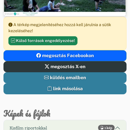
A térkép megjelenítéséhez hozzá kell járulnia a sütik
kezeléséhez!
Külső források engedélyezése!
megosztás Facebookon
megosztás X-en
küldés emailben
link másolása
Képek és fájlok
Kisfilm riportokkal
1 kép