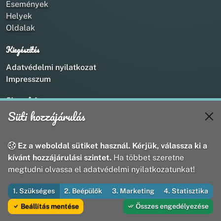
Események
Helyek
Oldalak
Kiegészítés
Adatvédelmi nyilatkozat
Impresszum
Kapcsolat
Süti hozzájárulás
+36 20 211 1888
info@utirany.hu
webmaster@utirany.hu
Ez a weboldal sütiket használ. Kérjük, válassza ki a
8419 Csesznek, Vasút u.18.
kívánt hozzájárulási szintet.
Ha többet szeretne
megtudni olvassa el adatvédelmi nyilatkozatunkat!
1. Szükséges
2. Beépülők
3. Marketing
4. Statisztika
© 2026 Útirány Webmédia Bt. — Minden jog fenntartva
Beállítás mentése
Összes engedélyezése
Fejleszti és üzemelteti az Útirány