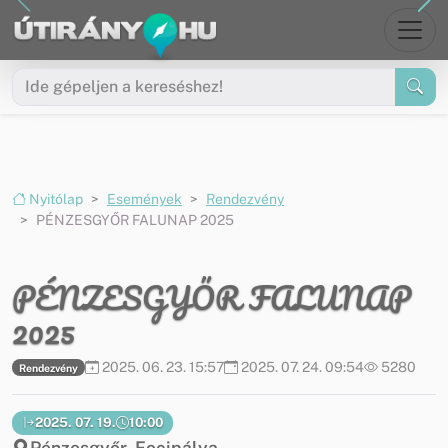
Ugrás a menüre
Ugrás a tartalomra
Nyitólap
Események
Rendezvény
PÉNZESGYŐR FALUNAP 2025
PÉNZESGYŐR FALUNAP
2025
2025. 06. 23. 15:57
2025. 07. 24. 09:54
5280
Rendezvény
2025. 07. 19.
10:00
Pénzesgyőr, Focipálya