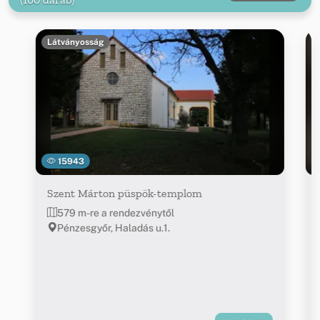
Látványosság
15943
Szent Márton püspök-templom
579 m-re a rendezvénytől
Pénzesgyőr, Haladás u.1.