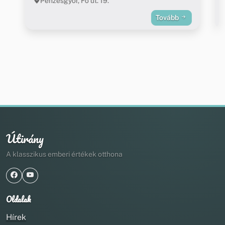
Pénzesgyőr, Fő út. 19.
Tovább
Útirány
A klasszikus emberi értékek otthona
Oldalak
Hírek