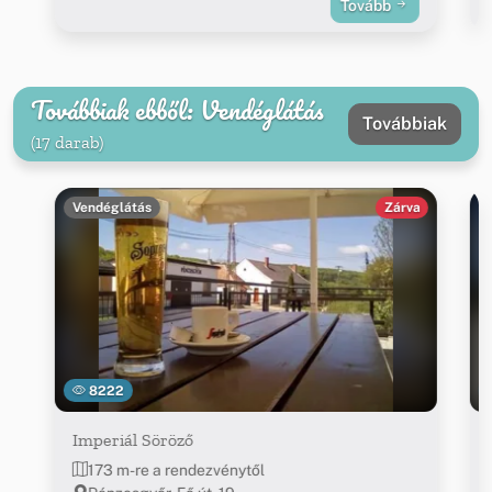
Tovább
Továbbiak ebből: Vendéglátás
Továbbiak
(17 darab)
Vendéglátás
Zárva
8222
Imperiál Söröző
173 m-re a rendezvénytől