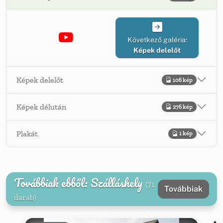
Következő galéria:
Képek delelőt
Képek delelőt
106 kép
Képek délután
276 kép
Plakát
1 kép
Továbbiak ebből: Szálláshely
(71
Továbbiak
darab)