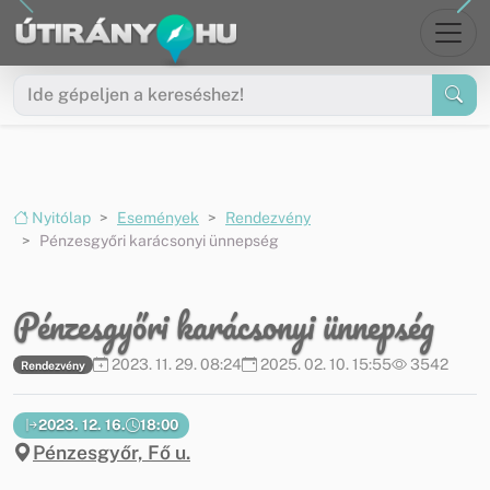
Ugrás a menüre
Ugrás a tartalomra
Nyitólap
Események
Rendezvény
Pénzesgyőri karácsonyi ünnepség
Pénzesgyőri karácsonyi ünnepség
2023. 11. 29. 08:24
2025. 02. 10. 15:55
3542
Rendezvény
2023. 12. 16.
18:00
Pénzesgyőr, Fő u.