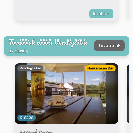
Tovább
Továbbiak ebből: Vendéglátás
Továbbiak
(17 darab)
Vendéglátás
Hamarosan Zár
8228
Imperiál Söröző