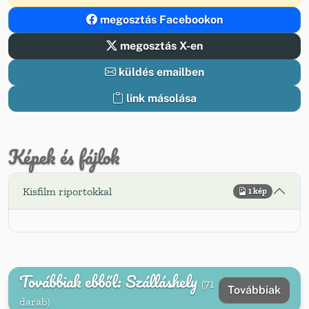
megosztás Facebookon
megosztás X-en
küldés emailben
link másolása
Képek és fájlok
Kisfilm riportokkal
1 kép
Továbbiak ebből: Szálláshely
(71
Továbbiak
darab)