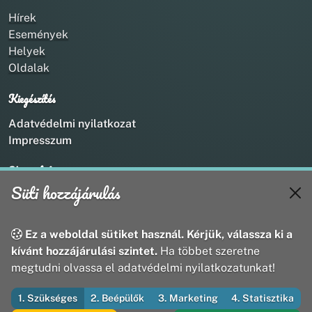
Hírek
Események
Helyek
Oldalak
Kiegészítés
Adatvédelmi nyilatkozat
Impresszum
Kapcsolat
Süti hozzájárulás
+36 20 211 1888
info@utirany.hu
webmaster@utirany.hu
Ez a weboldal sütiket használ. Kérjük, válassza ki a
8419 Csesznek, Vasút u.18.
kívánt hozzájárulási szintet.
Ha többet szeretne
megtudni olvassa el adatvédelmi nyilatkozatunkat!
1. Szükséges
2. Beépülők
3. Marketing
4. Statisztika
© 2026 Útirány Webmédia Bt. — Minden jog fenntartva