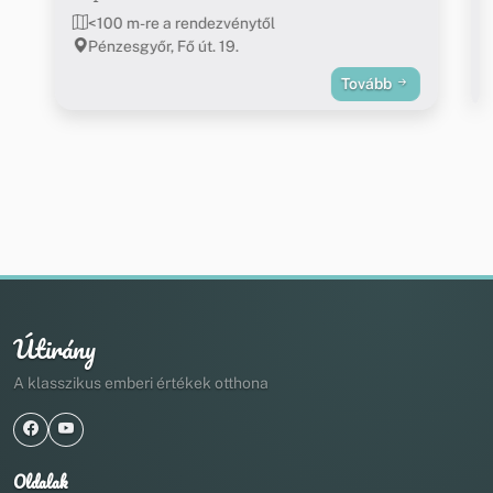
<100 m-re a rendezvénytől
Pénzesgyőr, Fő út. 19.
Tovább
Útirány
A klasszikus emberi értékek otthona
Oldalak