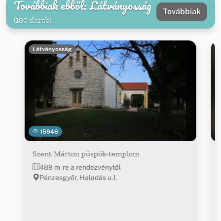
Továbbiak ebből: Látványosság
Továbbiak
(100 darab)
Látványosság
15946
Szent Márton püspök-templom
489 m-re a rendezvénytől
Pénzesgyőr, Haladás u.1.