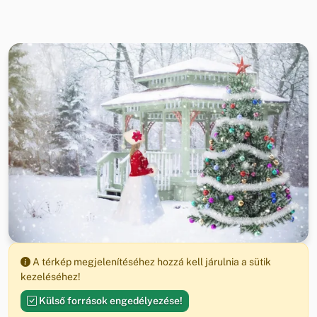
A térkép megjelenítéséhez hozzá kell járulnia a sütik
kezeléséhez!
Külső források engedélyezése!