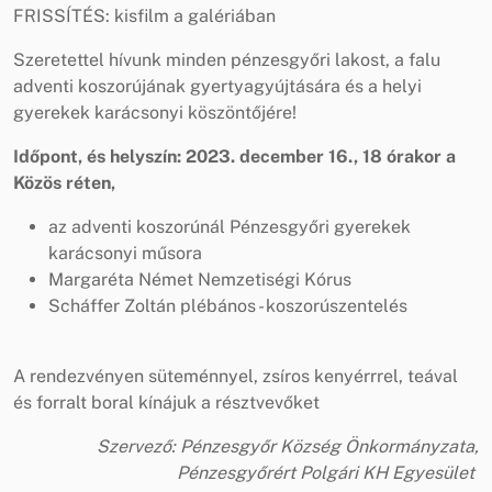
FRISSÍTÉS: kisfilm a galériában
Szeretettel hívunk minden pénzesgyőri lakost, a falu
adventi koszorújának gyertyagyújtására és a helyi
gyerekek karácsonyi köszöntőjére!
Időpont, és helyszín: 2023. december 16., 18 órakor a
Közös réten,
az adventi koszorúnál Pénzesgyőri gyerekek
karácsonyi műsora
Margaréta Német Nemzetiségi Kórus
Scháffer Zoltán plébános - koszorúszentelés
A rendezvényen süteménnyel, zsíros kenyérrrel, teával
és forralt boral kínájuk a résztvevőket
Szervező: Pénzesgyőr Község Önkormányzata,
Pénzesgyőrért Polgári KH Egyesület