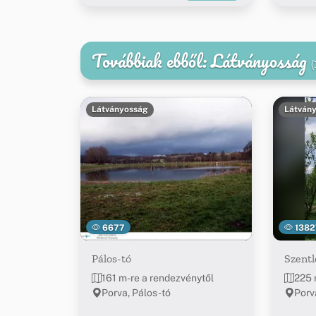
Továbbiak ebből: Látványosság
(
Látványosság
Látván
6677
1382
Pálos-tó
Szent
161 m-re a rendezvénytől
225 
Porva, Pálos-tó
Porva