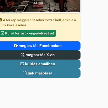
A térkép megjelenítéséhez hozzá kell járulnia a
sütik kezeléséhez!
Külső források engedélyezése!
megosztás Facebookon
megosztás X-en
küldés emailben
link másolása