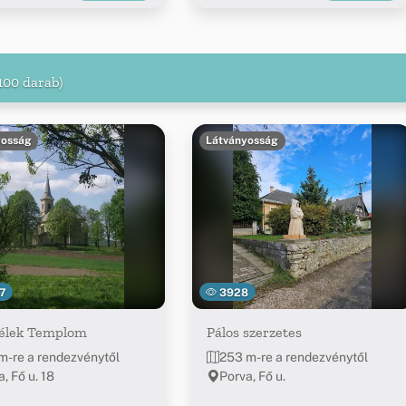
100 darab)
yosság
Látványosság
7
3928
lélek Templom
Pálos szerzetes
m-re a rendezvénytől
253 m-re a rendezvénytől
, Fő u. 18
Porva, Fő u.