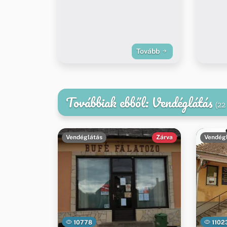
Tovább
Továbbiak ebből: Vendéglátás
(22
Vendéglátás
Zárva
Vendég
10778
1102