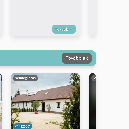
Tovább
Továbbiak
Vendéglátás
Vendéglátás
12267