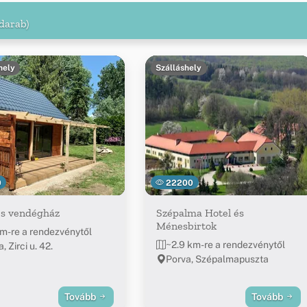
darab)
hely
Szálláshely
0
22200
es vendégház
Szépalma Hotel és
Ménesbirtok
m-re a rendezvénytől
~2.9 km-re a rendezvénytől
, Zirci u. 42.
Porva, Szépalmapuszta
Tovább
Tovább