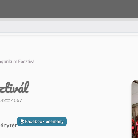
ngarikum Fesztivál
tivál
:42
4557
Facebook esemény
vénytér