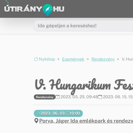
Ugrás a menüre
Ugrás a tartalomra
Nyitólap
Események
Rendezvény
V. Hu
V. Hungarikum Fesz
2023. 05. 25. 09:48
2023. 06. 15. 15
Rendezvény
2023. 06. 03.
10:00
Porva, Jáger Ida emlékpark és rendez