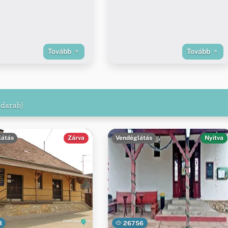
Tovább
Tovább
 darab)
látás
Zárva
Vendéglátás
Nyitva
3
26756