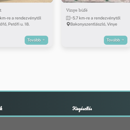
t
Vinye büfé
 km-re a rendezvénytől
~5.7 km-re a rendezvénytől
fő, Petőfi u. 18.
Bakonyszentlászló, Vinye
Tovább
Tovább
k
Kiegészítés
Adatvédelmi nyilatkozat
ények
Impresszum