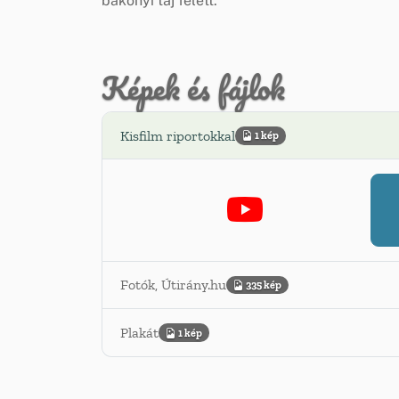
bakonyi táj felett.
Képek és fájlok
Kisfilm riportokkal
1 kép
Fotók, Útirány.hu
335 kép
Plakát
1 kép