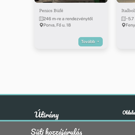
Penics Büfé
Italbol
246 m-re a rendezvénytől
~5.7
Porva, Fő u. 18
Fenyő
Tovább
Útirány
Oldala
Hírek
A klasszikus emberi értékek otthona
Süti hozzájárulás
Esem