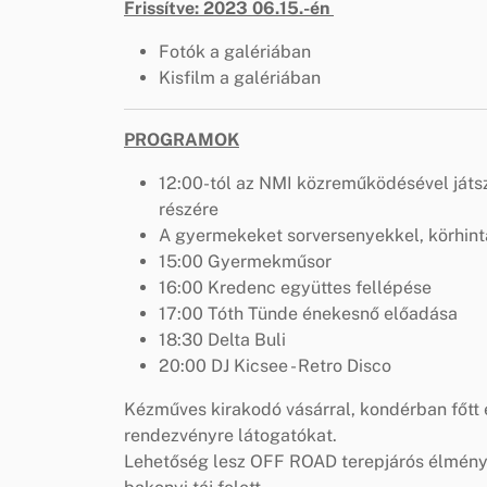
Frissítve: 2023 06.15.-én
Fotók a galériában
Kisfilm a galériában
PROGRAMOK
12:00-tól az NMI közreműködésével ját
részére
A gyermekeket sorversenyekkel, körhint
15:00 Gyermekműsor
16:00 Kredenc együttes fellépése
17:00 Tóth Tünde énekesnő előadása
18:30 Delta Buli
20:00 DJ Kicsee - Retro Disco
Kézműves kirakodó vásárral, kondérban főtt é
rendezvényre látogatókat.
Lehetőség lesz OFF ROAD terepjárós élmény 