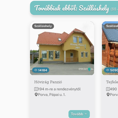
Továbbiak ebből: Szálláshely
(88 
Szálláshely
Szállás
14184
509
Hóvirág Panzió
Tejfel
194 m-re a rendezvénytől
490 
Porva, Pápai u. 1.
Porva
Tovább