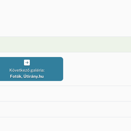
Következő galéria:
Fotók, Útirány.hu