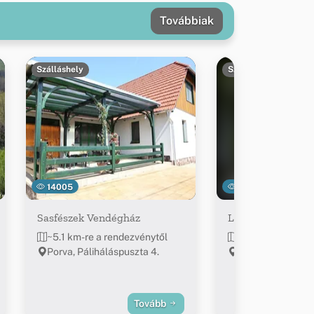
Továbbiak
Szálláshely
Szálláshely
14005
26607
Sasfészek Vendégház
Likas-kő vendégh
~5.1 km-re a rendezvénytől
~5.1 km-re a ren
Porva, Páliháláspuszta 4.
Bakonyszentlászl
Hódosér
Tovább